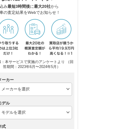
込み
最短3時間後
に
最大20社
から
車の査定結果をWebでお知らせ！
スオ
1：本サービスで実施のアンケートより （回
答期間：2023年6月〜2024年5月）
メーカー
モデル
年式