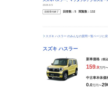
スズキハスラー、マツダフレアクロスオーバーに乗ってる方に質問です 今乗ってる普通車が
2026.8.5
回答数：
5
閲覧数：
132
回答受付終了
スズキ ハスラー のみんなの質問一覧ページに戻
スズキ ハスラー
新車価格
（税
159
.9
万円
中古車本体価
0
29
.0
万円
〜