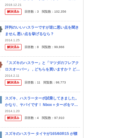
方、教えてください。
2018.12.21
解決済み
回答数：
3
閲覧数：
102,356
評判のいいハスラーですが逆に悪い点を聞き
ません 悪い点を挙げるなら？
2014.1.25
解決済み
回答数：
8
閲覧数：
99,866
「スズキのハスラー」と「マツダのフレアク
ロスオーバー」，どちらを買いますか？ どう
でも良い質問かもしれませんが，「スズキの
2014.2.11
ハスラー」と「マツダのフレア クロスオーバ
解決済み
回答数：
11
閲覧数：
98,773
ー」，どちらを買いますか？グレ...
スズキ、ハスラーターボ試乗してきました。
かなり、ヤバイです！ Nbox＋ターボをマイ
カーとして所有し、軽ではトップクラスの質
2014.1.20
感と走りだと、満足していましたが、ハスラ
解決済み
回答数：
4
閲覧数：
97,910
ーはそれを超えたかも知れま...
スズキのハスラー タイヤが165/60R15 が標