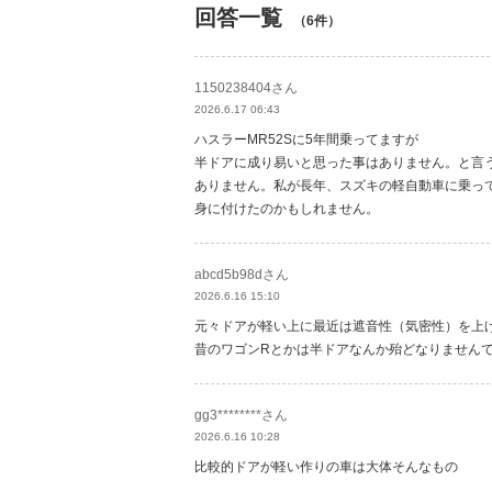
回答一覧
（6件）
1150238404さん
2026.6.17 06:43
ハスラーMR52Sに5年間乗ってますが
半ドアに成り易いと思った事はありません。と言
ありません。私が長年、スズキの軽自動車に乗っ
身に付けたのかもしれません。
abcd5b98dさん
2026.6.16 15:10
元々ドアが軽い上に最近は遮音性（気密性）を上
昔のワゴンRとかは半ドアなんか殆どなりません
gg3********さん
2026.6.16 10:28
比較的ドアが軽い作りの車は大体そんなもの