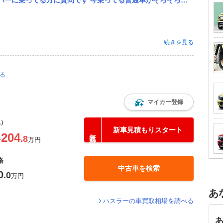
そろそろ寿命なので、 次からは軽にする予定で調べてます ハスラーとおなじマツダフレアクロスオーバーがきになっ...
続きを見る
る
マイカー登録
込）
新車見積もりスタート
204
.8
〜
万円
格
中古車を検索
0
.0
万円
あ
ハスラーの車買取相場を調べる