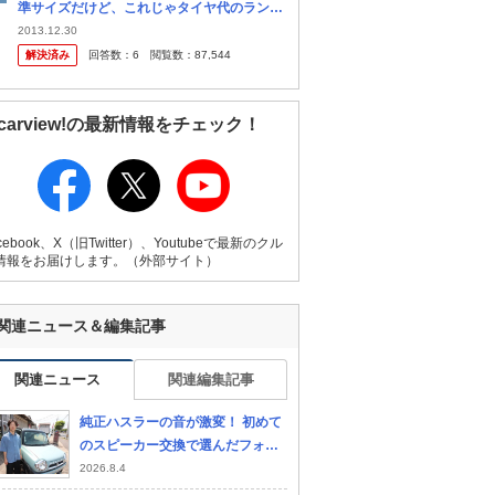
準サイズだけど、これじゃタイヤ代のランニ
ングコストが他の軽自動車に比べ高くなりま
2013.12.30
せんか？
解決済み
回答数：
6
閲覧数：
87,544
carview!の最新情報をチェック！
cebook、X（旧Twitter）、Youtubeで最新のクル
情報をお届けします。（外部サイト）
関連ニュース＆編集記事
関連ニュース
関連編集記事
純正ハスラーの音が激変！ 初めて
のスピーカー交換で選んだフォー
カルK2パワー［car audio newco
2026.8.4
mer］by リクロス 前編