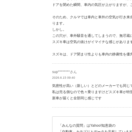
ドアを閉めた瞬間、車内の気圧が上がりますが、
そのため、クルマでは車内と車外の空気が行き来
ります。
しかし。
この穴が、車外騒音を通してしまうので、無尽蔵
スズキ車は空気の抜けがイマイチな感じがありま
スズキは、ドア閉まり性よりも車内の静粛性を優
sup********さん
2026.6.15 09:40
気密性が高い（新しい）とどのメーカーでも同じ
私は売る側なので色々乗りますけどスズキ車が特
新車が届くと全部同じ感じです
「みんなの質問」はYahoo!知恵袋の
「自動車」カテゴリとデータを共有していま