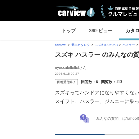
トップ
360°ビュー
カタ
carview!
新車カタログ
スズキ(SUZUKI)
ハスラー
スズキ ハスラー のみんなの
nyossulollollolさん
2026.6.15 09:27
回答数：
6
閲覧数：
113
回答受付終了
スズキってハンドアになりやすくな
スイフト、ハスラー、ジムニーに乗
「みんなの質問」はYaho