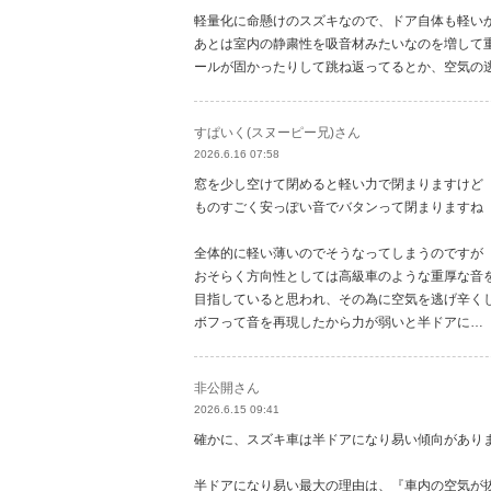
軽量化に命懸けのスズキなので、ドア自体も軽い
あとは室内の静粛性を吸音材みたいなのを増して
ールが固かったりして跳ね返ってるとか、空気の
すぱいく(スヌーピー兄)さん
2026.6.16 07:58
窓を少し空けて閉めると軽い力で閉まりますけど
ものすごく安っぽい音でバタンって閉まりますね
全体的に軽い薄いのでそうなってしまうのですが
おそらく方向性としては高級車のような重厚な音
目指していると思われ、その為に空気を逃げ辛く
ボフって音を再現したから力が弱いと半ドアに…
非公開さん
2026.6.15 09:41
確かに、スズキ車は半ドアになり易い傾向があり
半ドアになり易い最大の理由は、『車内の空気が