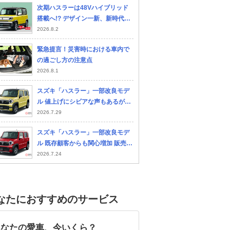
次期ハスラーは48Vハイブリッド
搭載へ!? デザイン一新、新時代の
軽クロスオーバーに進化か
2026.8.2
緊急提言！災害時における車内で
の過ごし方の注意点
2026.8.1
スズキ「ハスラー」一部改良モデ
ル 値上げにシビアな声もあるが概
ね好評 販売店での現状は？
2026.7.29
スズキ「ハスラー」一部改良モデ
ル 既存顧客からも関心増加 販売店
に最新情報を聞いた
2026.7.24
なたにおすすめのサービス
あなたの愛車、今いくら？