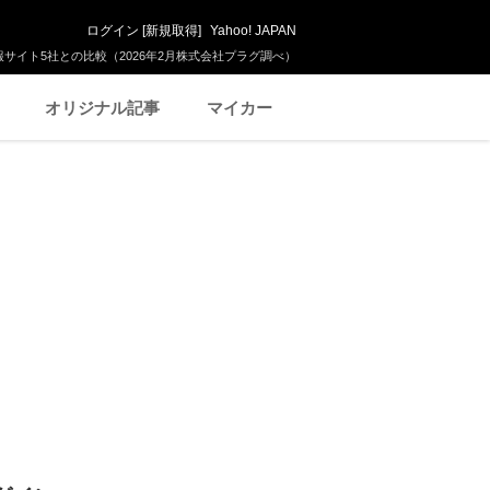
ログイン
[
新規取得
]
Yahoo! JAPAN
サイト5社との比較（2026年2月株式会社プラグ調べ）
オリジナル記事
マイカー