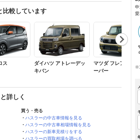
申
と比較しています
愛
Nex
t
ロス
ダイハツ アトレーデッ
マツダ フレアクロ
※
キバン
ーバー
っと詳しく
買う・売る
ハスラーの中古車情報を見る
ハスラーの中古車相場情報を見る
ハスラーの新車見積りをする
ハスラーの買取相場を調べる