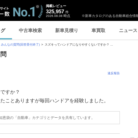
掲載レビュー
325,957
件
時点
※新車カタログのある自動車総合情報
2026.08.08
ログ
中古車検索
新車見積り
車買取
ニュース
みんなの質問(回答受付終了)
スズキってハンドアになりやすくないですか？ ...
質問
違反報告
いですか？
ったことありますが毎回ハンドアを経験しました。
o!知恵袋の「自動車」カテゴリとデータを共有しています。