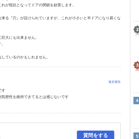
これが抵抗となってドアの閉鎖を妨害します。
出来る『穴』が設けられていますが、これが小さいと半ドアになり易くな
に巨大にも出来ません。
す。
先しているのかもしれません。
違反報告
です
別気密性を維持できてるとは感じないです
質問をする
す。