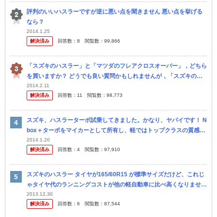
評判のいいハスラーですが逆に悪い点を聞きません 悪い点を挙げる
なら？
2014.1.25
解決済み
回答数：
8
閲覧数：
99,866
「スズキのハスラー」と「マツダのフレアクロスオーバー」，どちら
を買いますか？ どうでも良い質問かもしれませんが，「スズキのハ
スラー」と「マツダのフレア クロスオーバー」，どちらを買います
2014.2.11
解決済み
回答数：
11
閲覧数：
98,773
か？グレ...
スズキ、ハスラーターボ試乗してきました。かなり、ヤバイです！ N
box＋ターボをマイカーとして所有し、軽ではトップクラスの質感と
走りだと、満足していましたが、ハスラーはそれを超えたかも知れ
2014.1.20
解決済み
回答数：
4
閲覧数：
97,910
ま...
スズキのハスラー タイヤが165/60R15 が標準サイズだけど、これじ
ゃタイヤ代のランニングコストが他の軽自動車に比べ高くなりません
か？
2013.12.30
解決済み
回答数：
6
閲覧数：
87,544