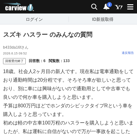
carview!
検索
通知
i
ログイン
ID新規取得
スズキ ハスラー のみんなの質問
b433da16fさん
違反報告
2026.6.15 09:52
回答数：
6
閲覧数：
133
回答受付終了
18歳。社会人2ヶ月目の新人です。現在私は電車通勤をして
おり通勤時間は20分程です。そろそろ車が欲しいと思って
おり、別に車には興味がないので通勤用として中古車でも
良いので何か車を購入しようと思います。
予算は800万円ほどでホンダのシビックタイプRという車を
購入しようと思っています。
初めは軽の中古車100万程のハスラーを購入しようと思いま
したが、私は運転に自信がないので万が一事故を起こした