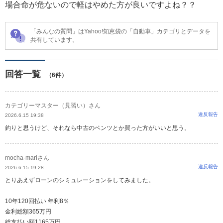
場合命が危ないので軽はやめた方が良いですよね？？
「みんなの質問」はYahoo!知恵袋の「自動車」カテゴリとデータを
共有しています。
回答一覧
（6件）
カテゴリーマスター（見習い）さん
違反報告
2026.6.15 19:38
釣りと思うけど、それなら中古のベンツとか買った方がいいと思う。
mocha-mariさん
違反報告
2026.6.15 19:28
とりあえずローンのシミュレーションをしてみました。
10年120回払い 年利8％
金利総額365万円
総支払い額1165万円