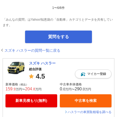
1
〜
6
/
6
件
「みんなの質問」はYahoo!知恵袋の「自動車」カテゴリとデータを共有してい
ます。
質問をする
スズキ ハスラーの質問一覧に戻る
スズキ ハスラー
総合評価
マイカー登録
4.5
新車価格
中古車本体価格
（税込）
159
204
0
290
.9
.8
.0
.0
万円〜
万円
万円〜
万円
新車見積もり(無料)
中古車を検索
ハスラーの車買取相場を調べる