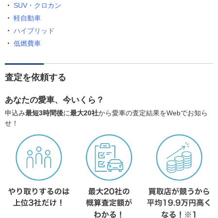
SUV・クロカン
軽自動車
ハイブリッド
低燃費車
査定を依頼する
あなたの愛車、今いくら？
申込み
最短3時間後
に
最大20社
から愛車の査定結果をWebでお知ら
せ！