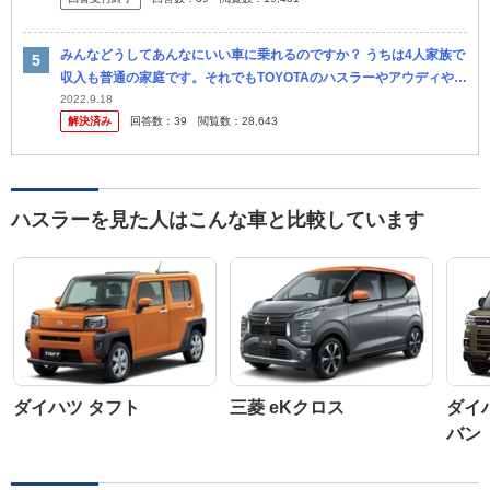
りま...
みんなどうしてあんなにいい車に乗れるのですか？ うちは4人家族で
収入も普通の家庭です。それでもTOYOTAのハスラーやアウディやV
OLVOなどの外国車が溢れていますよね。それだけ収入が多い方が
2022.9.18
解決済み
回答数：
39
閲覧数：
28,643
多...
ハスラーを見た人はこんな車と比較しています
ダイハツ タフト
三菱 eKクロス
ダイ
バン