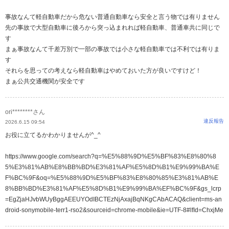
事故なんて軽自動車だから危ない普通自動車なら安全と言う物では有りません
先の事故で大型自動車に後ろから突っ込まれれば軽自動車、普通車共に同じで
す
まぁ事故なんて千差万別で一部の事故では小さな軽自動車では不利では有りま
す
それらを思っての考えなら軽自動車はやめておいた方が良いですけど！
まぁ公共交通機関が安全です
ori********さん
違反報告
2026.6.15 09:54
お役に立てるかわかりませんが^⁠_⁠^
https://www.google.com/search?q=%E5%88%9D%E5%BF%83%E8%80%8
5%E3%81%AB%E8%BB%BD%E3%81%AF%E5%8D%B1%E9%99%BA%E
F%BC%9F&oq=%E5%88%9D%E5%BF%83%E8%80%85%E3%81%AB%E
8%BB%BD%E3%81%AF%E5%8D%B1%E9%99%BA%EF%BC%9F&gs_lcrp
=EgZjaHJvbWUyBggAEEUYOdIBCTEzNjAxajBqNKgCAbACAQ&client=ms-an
droid-sonymobile-terr1-rso2&sourceid=chrome-mobile&ie=UTF-8#lfId=ChxjMe