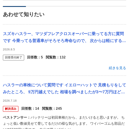
あわせて知りたい
スズキハスラー、マツダフレアクロスオーバーに乗ってる方に質問
です 今乗ってる普通車がそろそろ寿命なので、 次からは軽にする予
定で調べてます ハスラーとおなじマツダフレアクロスオーバーがき
2026.8.5
になっ...
回答数：
5
閲覧数：
132
回答受付終了
続きを見る
ハスラーの車検について質問です イエローハットで 見積もりをして
みたところ、 9万円越えでした 相場を調べましたが3〜7万円ほど
で、違いすぎて不安です。 初めての車検なので失敗したくないです
2026.7.18
回答数：
14
閲覧数：
245
解決済み
ベストアンサー：
バッテリーは初回車検だから、まだいけると思いますが。 ち
ょっと低い数値見せて脅してるだけの様な気がします。 ワイパーゴムも部品だ