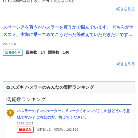
けで5500円は高すぎ。 自分で買えばゴムが...
続きを見る
スペーシアを買うかハスラーを買うかで悩んでいます。 どちらがオ
ススメ、実際に乗ってみてこうだった等教えていただきたいです。
20代半ば独身女性です。ガタが来るまで乗るつもりです。高速道路
2026.8.6
や険しい...
回答数：
14
閲覧数：
140
回答受付中
続きを見る
スズキ ハスラーのみんなの質問ランキング
閲覧数ランキング
ハスラーのインジケーターに Sマーク ( オレンジ ) これはどういう意
味ですか？ ご存知の方、教えてください。
2018.12.21
解決済み
回答数：
3
閲覧数：
102,356