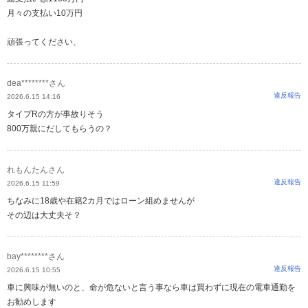
月々の支払い10万円
頑張ってください、
dea********さん
違反報告
2026.6.15 14:16
タイプRの方が事故りそう
800万親にだしてもらうの？
れもんたんさん
違反報告
2026.6.15 11:59
ちなみに18歳や在籍2カ月ではローン組めませんが
その辺は大丈夫そ？
bay********さん
違反報告
2026.6.15 10:55
車に興味が無いのと、命が危ないと言う事なら車は買わずに現在の電車通勤を
お勧めします