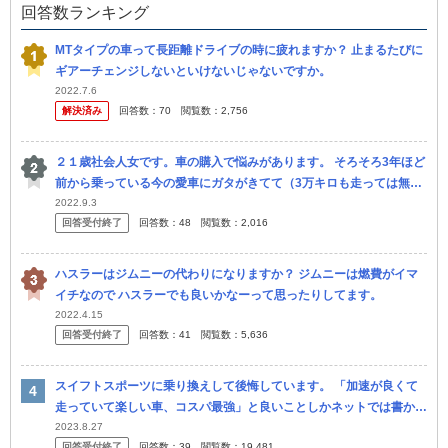
回答数ランキング
MTタイプの車って長距離ドライブの時に疲れますか？ 止まるたびに
ギアーチェンジしないといけないじゃないですか。
2022.7.6
解決済み
回答数：
70
閲覧数：
2,756
２１歳社会人女です。車の購入で悩みがあります。 そろそろ3年ほど
前から乗っている今の愛車にガタがきてて（3万キロも走っては無い
けど、10年以上は経過してる。） 200万いかないくらいの軽自動
2022.9.3
回答受付終了
回答数：
48
閲覧数：
2,016
車、...
ハスラーはジムニーの代わりになりますか？ ジムニーは燃費がイマ
イチなので ハスラーでも良いかなーって思ったりしてます。
2022.4.15
回答受付終了
回答数：
41
閲覧数：
5,636
スイフトスポーツに乗り換えして後悔しています。 「加速が良くて
走っていて楽しい車、コスパ最強」と良いことしかネットでは書かれ
てなくてそれを鵜呑みにした自分も悪いですが正直、良さが全く分か
2023.8.27
回答受付終了
回答数：
39
閲覧数：
19,481