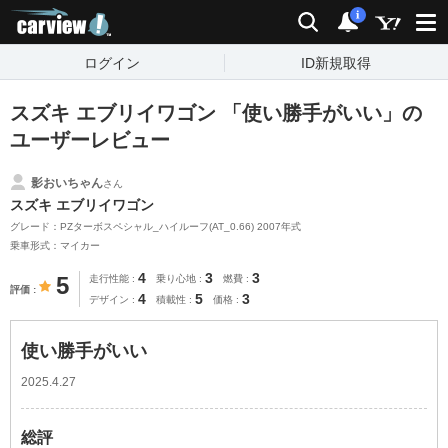
carview!
検索
通知
i
ログイン
ID新規取得
スズキ エブリイワゴン 「使い勝手がいい」の
ユーザーレビュー
影おいちゃん
さん
スズキ エブリイワゴン
グレード：PZターボスペシャル_ハイルーフ(AT_0.66) 2007年式
乗車形式：マイカー
4
3
3
5
走行性能
乗り心地
燃費
評価
4
5
3
デザイン
積載性
価格
使い勝手がいい
2025.4.27
総評