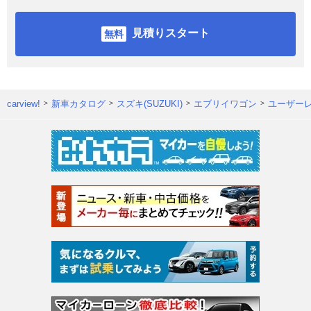
見積りスタート
carview!
新車カタログ
スズキ(SUZUKI)
エブリイワゴン
ユーザー