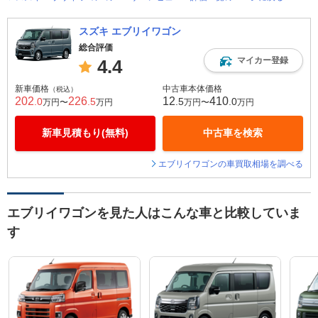
スズキ エブリイワゴン
総合評価
マイカー登録
4.4
新車価格
中古車本体価格
（税込）
202
226
12
410
.0
.5
.5
.0
万円〜
万円
万円〜
万円
新車見積もり(無料)
中古車を検索
エブリイワゴンの車買取相場を調べる
エブリイワゴンを見た人はこんな車と比較していま
す