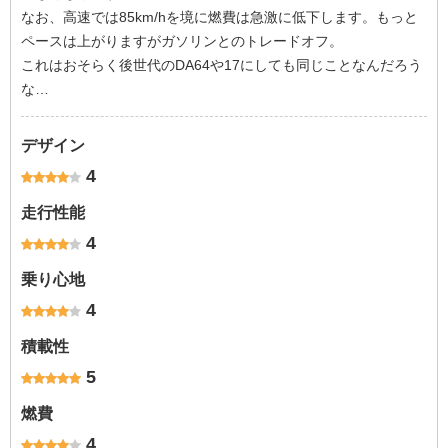
なお、高速では85km/hを境に燃費は急激に低下します。もっと
ペースは上がりますがガソリンとのトレードオフ。
これはおそらく後世代のDA64や17にしても同じことなんだろう
な…
デザイン
4
走行性能
4
乗り心地
4
積載性
5
燃費
4