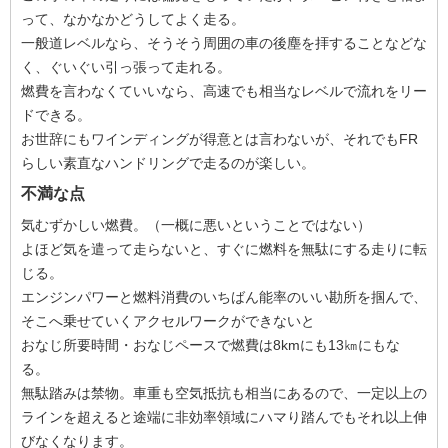
って、なかなかどうしてよく走る。
一般道レベルなら、そうそう周囲の車の後塵を拝することなどな
く、ぐいぐい引っ張って走れる。
燃費を言わなくていいなら、高速でも相当なレベルで流れをリー
ドできる。
お世辞にもワインディングが得意とは言わないが、それでもFR
らしい素直なハンドリングで走るのが楽しい。
不満な点
気むずかしい燃費。（一概に悪いということではない）
よほど気を遣って走らないと、すぐに燃料を無駄にする走りに転
じる。
エンジンパワーと燃料消費のいちばん能率のいい勘所を掴んで、
そこへ乗せていくアクセルワークができないと
おなじ所要時間・おなじペースで燃費は8kmにも13㎞にもな
る。
無駄踏みは禁物。車重も空気抵抗も相当にあるので、一定以上の
ラインを超えると途端に非効率領域にハマり踏んでもそれ以上伸
びなくなります。