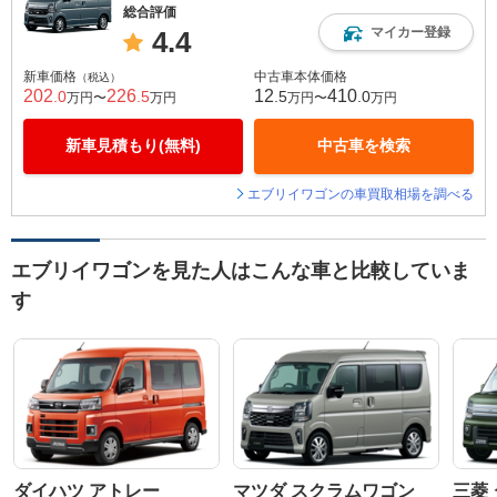
総合評価
マイカー登録
4.4
新車価格
中古車本体価格
（税込）
202
226
12
410
.0
.5
.5
.0
万円〜
万円
万円〜
万円
新車見積もり(無料)
中古車を検索
エブリイワゴンの車買取相場を調べる
エブリイワゴンを見た人はこんな車と比較していま
す
ダイハツ アトレー
マツダ スクラムワゴン
三菱