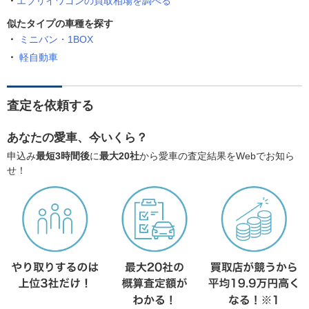
エブリイワゴンの買取相場を調べる
似たタイプの車種を探す
ミニバン・1BOX
軽自動車
査定を依頼する
あなたの愛車、今いくら？
申込み
最短3時間後
に
最大20社
から愛車の査定結果をWebでお知ら
せ！