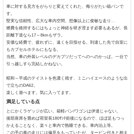
車に対する見方をがらりと変えてくれた、侮りがたい箱バンで
す。
堅実な信頼性、広大な車内空間、想像以上に俊敏な走り…
燃費を維持するにはちょっと神経を研ぎ澄ます必要もあるが、長
距離下道なら17～8kmもザラ。
安価な経費で、疲れずに、遠くを目指せる。到達した先で自室に
もカプセルホテルにもなる。
当然、車の外装レベルのデカブツだってへのへのかっぱ。一台で
引っ越しすら完結しかねない。
昭和～平成のテイストを色濃く残す、ミニハイエースのような出
で立ちのDA62。
楽しく遊べます。気に入ってます。
満足している点
とにかくラゲッジが広い。箱軽バン/ワゴンは伊達じゃない。
後部座席を畳めば荷室長180ｻﾝﾁ前後になるので、ほぼ足もつっ
かえることなく、楽々と車内で熟睡できる。車内泊上等。
この手の車の走りには偏見をもっていたが、タービン付きと相ま