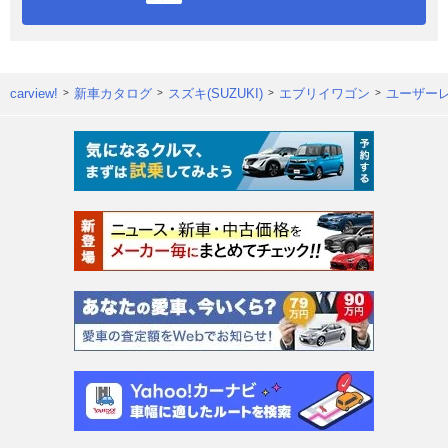
carview!
新車カタログ
スズキ(SUZUKI)
エブリイワゴン
ユーザー