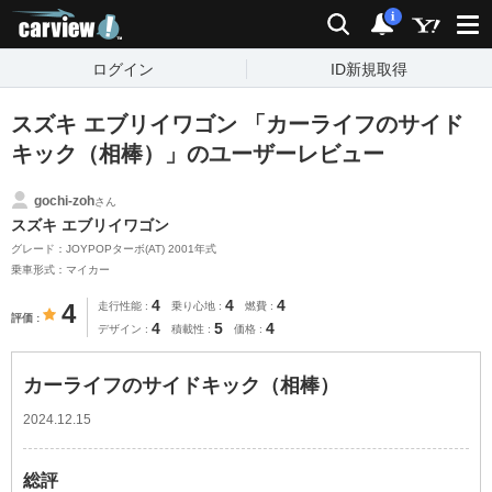
carview!
検索
通知
i
ログイン
ID新規取得
スズキ エブリイワゴン 「カーライフのサイド
キック（相棒）」のユーザーレビュー
gochi-zoh
さん
スズキ エブリイワゴン
グレード：JOYPOPターボ(AT) 2001年式
乗車形式：マイカー
4
4
4
4
走行性能
乗り心地
燃費
評価
4
5
4
デザイン
積載性
価格
カーライフのサイドキック（相棒）
2024.12.15
総評