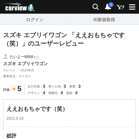
carview!
検索
通知
i
ログイン
ID新規取得
スズキ エブリイワゴン 「ええおもちゃです
（笑）」のユーザーレビュー
たいよー8888
さん
スズキ エブリイワゴン
グレード：- 2015年式
乗車形式：マイカー
3
3
3
5
走行性能
乗り心地
燃費
評価
4
4
4
デザイン
積載性
価格
ええおもちゃです（笑）
2021.5.10
総評