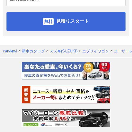
見積りスタート
carview!
新車カタログ
スズキ(SUZUKI)
エブリイワゴン
ユーザー