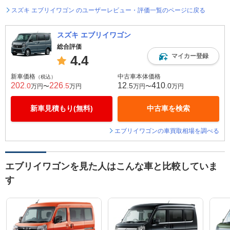
スズキ エブリイワゴン のユーザーレビュー・評価一覧のページに戻る
スズキ エブリイワゴン
総合評価
マイカー登録
4.4
新車価格
中古車本体価格
（税込）
202
226
12
410
.0
.5
.5
.0
万円〜
万円
万円〜
万円
新車見積もり(無料)
中古車を検索
エブリイワゴンの車買取相場を調べる
エブリイワゴンを見た人はこんな車と比較していま
す