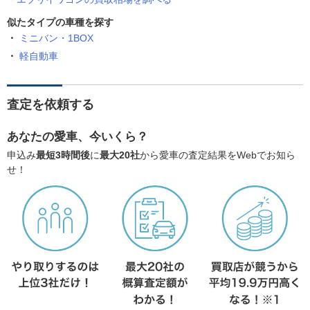
似たタイプの車種を探す
ミニバン・1BOX
軽自動車
査定を依頼する
あなたの愛車、今いくら？
申込み
最短3時間後
に
最大20社
から愛車の査定結果をWebでお知ら
せ！