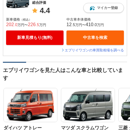
総合評価
マイカー登録
4.4
新車価格
中古車本体価格
（税込）
202
226
12
410
.0
.5
.5
.0
万円〜
万円
万円〜
万円
新車見積もり(無料)
中古車を検索
エブリイワゴンの車買取相場を調べる
エブリイワゴンを見た人はこんな車と比較していま
す
ダイハツ アトレー
マツダ スクラムワゴン
三菱