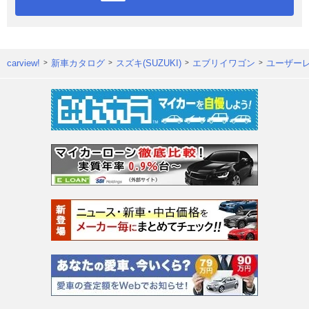
carview!
新車カタログ
スズキ(SUZUKI)
エブリイワゴン
ユーザー