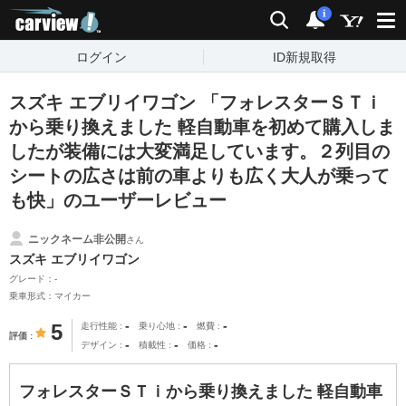
carview!
検索
通知
i
ログイン
ID新規取得
スズキ エブリイワゴン 「フォレスターＳＴｉ
から乗り換えました 軽自動車を初めて購入しま
したが装備には大変満足しています。２列目の
シートの広さは前の車よりも広く大人が乗って
も快」のユーザーレビュー
ニックネーム非公開
さん
スズキ エブリイワゴン
グレード：-
乗車形式：マイカー
-
-
-
5
走行性能
乗り心地
燃費
評価
-
-
-
デザイン
積載性
価格
フォレスターＳＴｉから乗り換えました 軽自動車