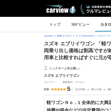
トップ
360°ビュー
カタ
carview!
新車カタログ
スズキ(SUZUKI)
エブリイワ
スズキ エブリイワゴン 「軽
両乗り出し価格は割高ですが
用車と比較すればすぐに元が
ニックネーム非公開
さん
スズキ エブリイワゴン
グレード：-
乗車形式：マイカー
5
-
-
評価
走行性能
乗り心地
燃
軽ワゴンＮｏ．1 全体的に大満
持費や税金などの法定費用のコ