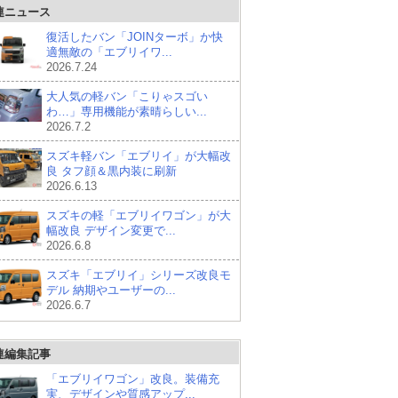
連ニュース
復活したバン「JOINターボ」か快
適無敵の「エブリイワ...
2026.7.24
大人気の軽バン「こりゃスゴい
わ…」専用機能が素晴らしい...
2026.7.2
スズキ軽バン「エブリイ」が大幅改
良 タフ顔＆黒内装に刷新
2026.6.13
スズキの軽「エブリイワゴン」が大
幅改良 デザイン変更で...
2026.6.8
スズキ「エブリイ」シリーズ改良モ
デル 納期やユーザーの...
2026.6.7
連編集記事
「エブリイワゴン」改良。装備充
実、デザインや質感アップ...