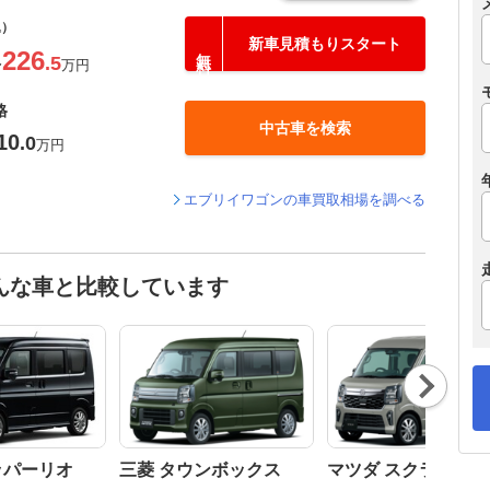
込）
新車見積もりスタート
226
.5
〜
万円
格
中古車を検索
10
.0
万円
エブリイワゴンの車買取相場を調べる
んな車と比較しています
Nex
t
ッパーリオ
三菱 タウンボックス
マツダ スクラムワ