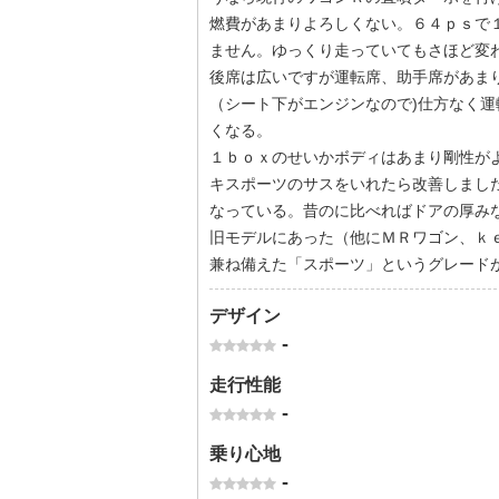
燃費があまりよろしくない。６４ｐｓで
ません。ゆっくり走っていてもさほど変
後席は広いですが運転席、助手席があま
（シート下がエンジンなので)仕方なく
くなる。
１ｂｏｘのせいかボディはあまり剛性が
キスポーツのサスをいれたら改善しまし
なっている。昔のに比べればドアの厚み
旧モデルにあった（他にＭＲワゴン、ｋ
兼ね備えた「スポーツ」というグレード
デザイン
-
走行性能
-
乗り心地
-