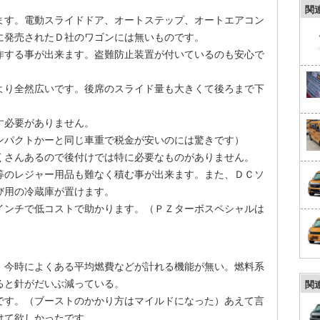
関
ます。電動スライドドア、オートステップ、オートエアコン
に発売されたＤ社のワゴンには無いものです。
作する事が出来ます。盗難防止装置が付いているのも安心で
より全然広いです。後席のスライド量も大きくて後ろまで下
す必要がありません。
ンパクトかーと同じ車重で税金が安いのには驚きです）
くさんあるので後付けでは特に必要なものがありません。
等のレジャー用品も難なく積む事が出来ます。また、ＤＣソ
び用の冷蔵庫が置けます。
インチで低コストで助かります。（ＰＺターボスペシャルは
。今時によくある平均燃費などが計れる機能が無い。燃料系
ると針がだいぶ減っている。
関
です。（ブーストのかかり方はマイルドになった）あえて言
けて欲しかったです。