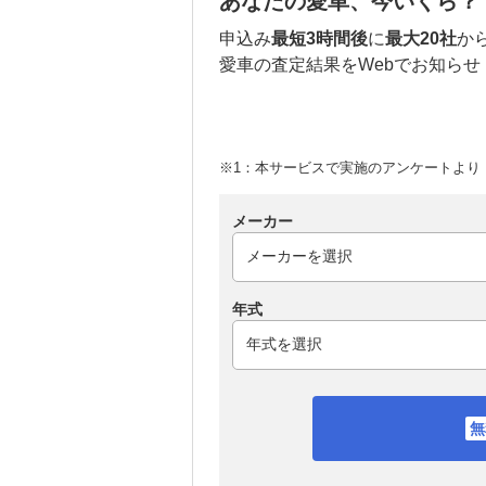
あなたの愛車、今いくら？
申込み
最短3時間後
に
最大20社
か
愛車の査定結果をWebでお知らせ
※1：本サービスで実施のアンケートより （
メーカー
年式