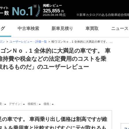
掲載レビュー
325,855
件
時点
※新車カタログのある自動車総合情報
2026.08.06
ログ
中古車検索
新車見積り
車買取
ニュース
ゴン
ユーザーレビュー・評価一覧
軽ワゴンＮｏ．1 全体的に大満足の車です。 ...
ワゴンＮｏ．1 全体的に大満足の車です。 車
維持費や税金などの法定費用のコストを乗
取れるものだ」のユーザーレビュー
-
-
-
-
費
デザイン
積載性
価格
足の車です。 車両乗り出し価格は割高ですが維
ストを乗用車と比較すればすぐに元が取れるも