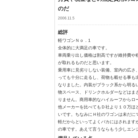
のだ
2006.11.5
総評
軽ワゴンＮｏ．1
全体的に大満足の車です。
車両乗り出し価格は割高ですが維持費や
が取れるものだと思います。
乗用車に見劣りしない装備、室内の広さ
っても十分に走るし、荷物も載せる事も
なりました。内装がブラック系から明る
物スペース、ドリンクホルダーなどはま
りません。商用車的なハイルーフからロ
他メーカーを比べてもＤ社より１０万ほ
いです。ちなみにＨ社のワゴンは未だに
軽だからといってよくバカにはされます
の車です。あえて言うならもう少しエン