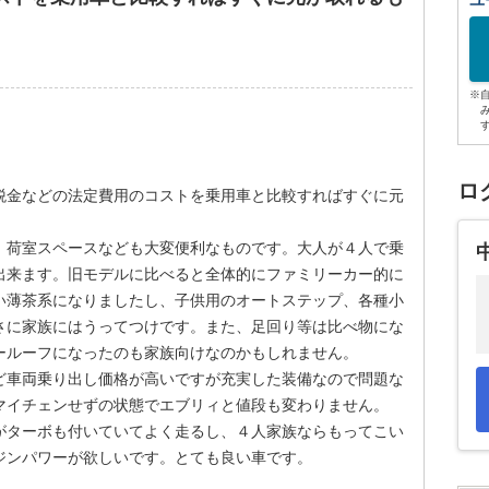
ユ
※
ロ
税金などの法定費用のコストを乗用車と比較すればすぐに元
、荷室スペースなども大変便利なものです。大人が４人で乗
出来ます。旧モデルに比べると全体的にファミリーカー的に
い薄茶系になりましたし、子供用のオートステップ、各種小
さに家族にはうってつけです。また、足回り等は比べ物にな
ールーフになったのも家族向けなのかもしれません。
ど車両乗り出し価格が高いですが充実した装備なので問題な
マイチェンせずの状態でエブリィと値段も変わりません。
がターボも付いていてよく走るし、４人家族ならもってこい
ジンパワーが欲しいです。とても良い車です。