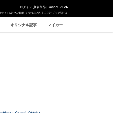
ログイン
[
新規取得
]
Yahoo! JAPAN
サイト5社との比較（2026年2月株式会社プラグ調べ）
オリジナル記事
マイカー