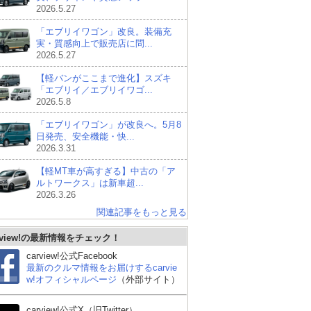
2026.5.27
「エブリイワゴン」改良。装備充
実・質感向上で販売店に問...
2026.5.27
【軽バンがここまで進化】スズキ
「エブリイ／エブリイワゴ...
2026.5.8
「エブリイワゴン」が改良へ。5月8
日発売、安全機能・快...
2026.3.31
【軽MT車が高すぎる】中古の「ア
ルトワークス」は新車超...
2026.3.26
関連記事をもっと見る
rview!の最新情報をチェック！
carview!公式Facebook
最新のクルマ情報をお届けするcarvie
w!オフィシャルページ
（外部サイト）
carview!公式X（旧Twitter）