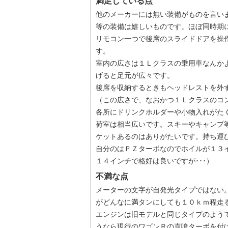
満足している点
他のメーカーには無い装備がものを言い
等の装備は嬉しいものです。ほぼ同時期
リモコン一つで後席のスライドドアを操
す。
室内の広さは１Ｌクラスの乗用車なんか
げると足元が広々です。
後席を収納するときもヘッドレストを外
（この広さで、なおかつ１Ｌクラスのコ
各所にドリンクホルダーや小物入れがた
荷室は相当広いです。スキーやキャンプ
ケットあるのはありがたいです。持ち運
自分のはＰＺターボなのでホイルが１３
１４インチで格好は良いですが･･･）
不満な点
メーターの文字が自発光タイプではない
がどんなに満タンにしても１０ｋｍ程走
エンジンは旧モデルと同じタイプのよう
うなら現行のワゴンＲの直噴ターボを付