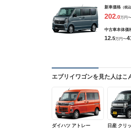
新車価格
（税
202
.0
万円
中古車本体価
12
4
.5
万円
〜
エブリイワゴンを見た人はこ
ダイハツ アトレー
日産 クリ