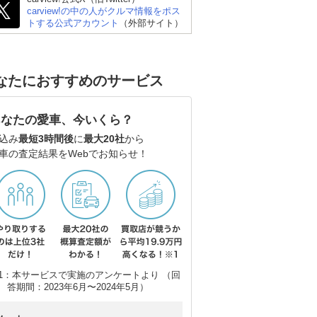
carview!の中の人がクルマ情報をポス
トする公式アカウント
（外部サイト）
なたにおすすめのサービス
あなたの愛車、今いくら？
込み
最短3時間後
に
最大20社
から
車の査定結果をWebでお知らせ！
1：本サービスで実施のアンケートより （回
答期間：2023年6月〜2024年5月）