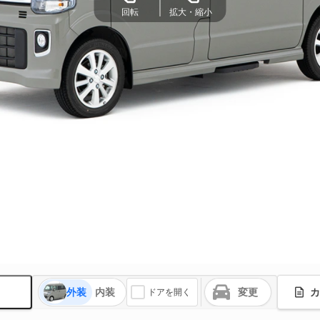
回転
拡大・縮小
外装
内装
変更
カ
ドアを開く