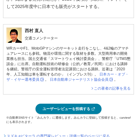
して2025年度中に日本でも販売がスタートする。
西村 直人
交通コメンテーター
WRカーやF1、MotoGPマシンのサーキット走行をこなし、4&2輪のアマチ
ュアレースにも参戦。物流や環境に関する取材を多数。大型商用車の開発
業務も担当。国土交通省「スマートウェイ検討委員会」、警察庁「UTMS懇
談会」に出席。自動運転技術の研修会（公的／教育／民間）における講師
を継続。警視庁の安全運転管理者法定講習における講師。近著は「2020
年、人工知能は車を運転するのか」（インプレス刊）。
日本カー・オブ・
ザ・イヤー選考委員
。
日本自動車ジャーナリスト協会会員
。
この著者の記事を見る
ユーザーレビューを投稿する
※自動車SNSサイト「みんカラ」に遷移します。みんカラに登録して投稿すると、carview!
にも表示されます。
スズキ eビターラ の専門家レビュー・評価一覧のページに戻る