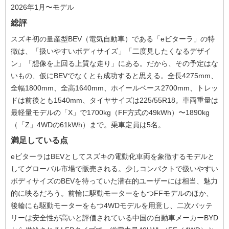
2026年1月〜モデル
総評
スズキ初の量産型BEV（電気自動車）である「eビターラ」の特
徴は、「扱いやすいボディサイズ」「二度見したくなるデザイ
ン」「想像を上回る上質な走り」にある。だから、その予定はな
いもの、仮にBEVでなくとも成功すると思える。全長4275mm、
全幅1800mm、全高1640mm、ホイールベース2700mm、トレッ
ドは前後とも1540mm、タイヤサイズは225/55R18。車両重量は
最軽量モデルの「X」で1700kg（FF方式の49kWh）〜1890kg
（「Z」4WDの61kWh）まで。乗車定員は5名。
満足している点
eビターラはBEVとしてスズキの電動化車両を象徴するモデルと
してグローバル市場で販売される。少しコンパクトで扱いやすい
ボディサイズのBEVを待っていた潜在的ユーザーには相当、魅力
的に映るだろう。前輪に駆動モーターをもつFFモデルのほか、
後輪にも駆動モーターをもつ4WDモデルを用意し、二次バッテ
リーは安全性が高いと評価されている中国の自動車メーカーBYD