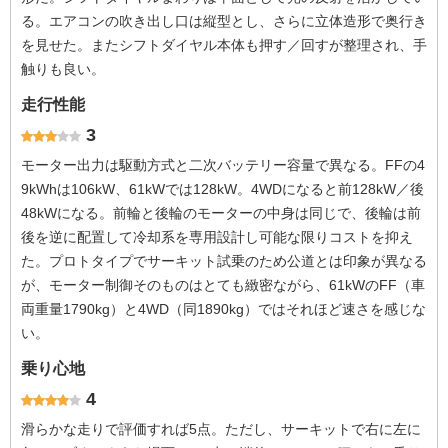
る。エアコンの吹き出し口は縦型とし、さらに立体造形で奥行き
を見せた。またシフトダイヤル本体も押す／回すが整理され、手
触りも良い。
走行性能
3
モーター出力は駆動方式と二次バッテリー容量で異なる。FFの4
9kWhは106kW、61kWでは128kW。4WDになると前128kW／後
48kWになる。前輪と後輪のモーターの中身は同じで、後輪は前
後を逆に配置して冷却系を専用設計し可能な限りコストを抑え
た。プロトタイプでサーキット試乗のため公道とは印象が異なる
が、モーター制御そのものはとても緻密ながら、61kWのFF（車
両重量1790kg）と4WD（同1890kg）ではそれほど速さを感じな
い。
乗り心地
4
滑らかな走りで評価すれば5点。ただし、サーキットで右に左に