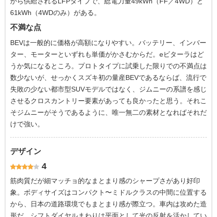
から供給されるLFPタイプで、総電力量49kWh（FF／4WD）と
61kWh（4WDのみ）がある。
不満な点
BEVは一般的に価格が高額になりやすい。バッテリー、インバー
ター、モーターといずれも単価がかさむからだ。eビターラはど
うか気になるところ。プロトタイプに試乗した限りでの不満点は
数少ないが、せっかくスズキ初の量産BEVであるならば、流行で
失敗の少ない都市型SUVモデルではなく、ジムニーの系譜を感じ
させるクロスカントリー要素があっても良かったと思う。それこ
そジムニーがそうであるように、唯一無二の素材となればそれだ
けで強い。
デザイン
4
筋肉質だが細マッチョ的なまとまり感のシャープさがあり好印
象。ボディサイズはコンパクト〜ミドルクラスの中間に位置する
から、日本の道路環境でもまとまり感が際立つ。車内は攻めた造
形だ。シフトダイヤルまわりは平面として光の反射を活かしてい