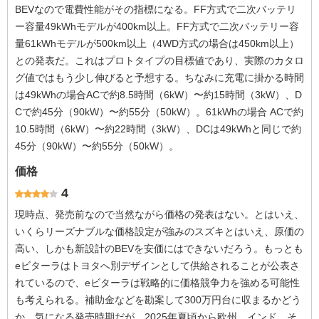
BEVなので電費性能がその指標になる。FF方式で二次バッテリ
ー容量49kWhモデルが400km以上。FF方式で二次バッテリー容
量61kWhモデルが500km以上（4WD方式の場合は450km以上）
との発表だ。これはプロトタイプの目標値であり、実際のカタロ
グ値ではもう少し伸びると予想する。ちなみに充電に掛かる時間
は49kWhの場合ACで約8.5時間（6kW）〜約15時間（3kW）、D
Cで約45分（90kW）〜約55分（50kW）。61kWhの場合 ACで約
10.5時間（6kW）〜約22時間（3kW）、DCは49kWhと同じで約
45分（90kW）〜約55分（50kW）。
価格
4
現時点、発売前なので当然ながら価格の発表はない。とはいえ、
いくらリーズナブルな価格設定が強みのスズキとはいえ、原価の
高い、しかも新設計のBEVを安価にはできないだろう。もっとも
eビターラはトヨタへ別デザインとして供給されることが公表さ
れているので、eビターラは戦略的に価格競争力を強める可能性
も考えられる。補助金などを勘案して300万円台に収まるかどう
か。気になる発売時期だが、2025年夏頃から欧州、インド、そ