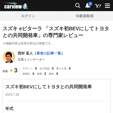
carview!
検索
通知
i
ログイン
ID新規取得
スズキ eビターラ 「スズキ初BEVにしてトヨタ
との共同開発車」の専門家レビュー
※掲載内容は執筆日時点の情報です。
西村 直人（
著者の記事一覧
）
交通コメンテーター
4
3
4
3
デザイン
走行性能
乗り心地
評価
4
3
4
積載性
燃費
価格
スズキ初BEVにしてトヨタとの共同開発車
2025.7.26
年式