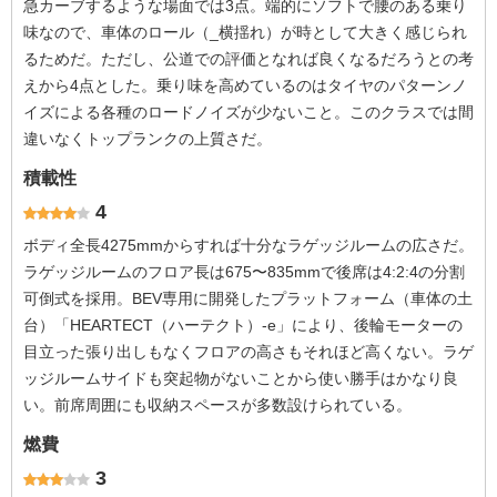
急カーブするような場面では3点。端的にソフトで腰のある乗り
味なので、車体のロール（_横揺れ）が時として大きく感じられ
るためだ。ただし、公道での評価となれば良くなるだろうとの考
えから4点とした。乗り味を高めているのはタイヤのパターンノ
イズによる各種のロードノイズが少ないこと。このクラスでは間
違いなくトップランクの上質さだ。
積載性
4
ボディ全長4275mmからすれば十分なラゲッジルームの広さだ。
ラゲッジルームのフロア長は675〜835mmで後席は4:2:4の分割
可倒式を採用。BEV専用に開発したプラットフォーム（車体の土
台）「HEARTECT（ハーテクト）-e」により、後輪モーターの
目立った張り出しもなくフロアの高さもそれほど高くない。ラゲ
ッジルームサイドも突起物がないことから使い勝手はかなり良
い。前席周囲にも収納スペースが多数設けられている。
燃費
3