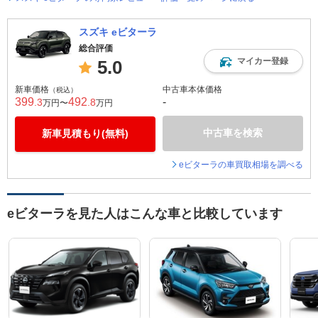
スズキ eビターラ
総合評価
マイカー登録
5.0
新車価格
中古車本体価格
（税込）
399
492
-
.3
.8
万円〜
万円
中古車を検索
新車見積もり(無料)
eビターラの車買取相場を調べる
eビターラを見た人はこんな車と比較しています