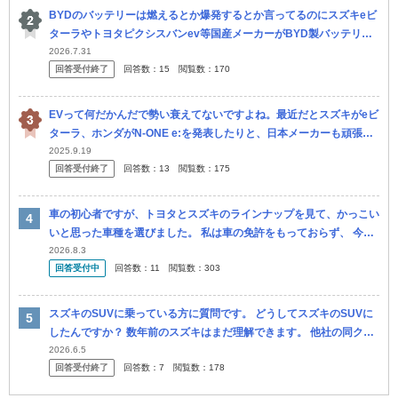
BYDのバッテリーは燃えるとか爆発するとか言ってるのにスズキeビ
ターラやトヨタピクシスバンev等国産メーカーがBYD製バッテリー
採用してるって知った途端手のひら返しして 国産メーカーも使って
2026.7.31
回答受付終了
回答数：
15
閲覧数：
170
るな...
EVって何だかんだで勢い衰えてないですよね。最近だとスズキがeビ
ターラ、ホンダがN-ONE e:を発表したりと、日本メーカーも頑張っ
てる印象です。高くても何だかんだ売れるのが現状ですし。 テスラ...
2025.9.19
回答受付終了
回答数：
13
閲覧数：
175
車の初心者ですが、トヨタとスズキのラインナップを見て、かっこい
いと思った車種を選びました。 私は車の免許をもっておらず、 今ま
で車への関心もほぼない人間でした。 今でも自分が車に乗ること買
2026.8.3
回答受付中
回答数：
11
閲覧数：
303
うこ...
スズキのSUVに乗っている方に質問です。 どうしてスズキのSUVに
したんですか？ 数年前のスズキはまだ理解できます。 他社の同クラ
ス帯の中での1割、２割ほど安かったので ただ最近のスズキのS...
2026.6.5
回答受付終了
回答数：
7
閲覧数：
178