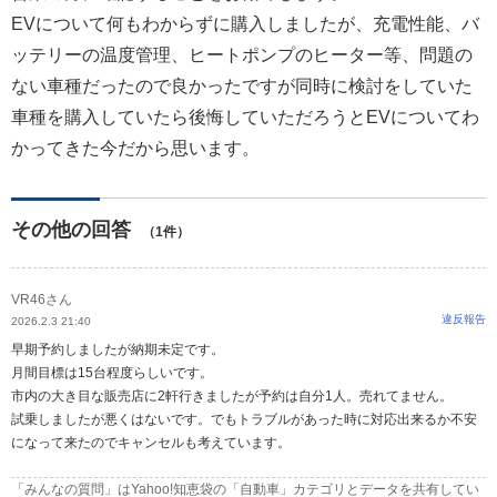
EVについて何もわからずに購入しましたが、充電性能、バ
ッテリーの温度管理、ヒートポンプのヒーター等、問題の
ない車種だったので良かったですが同時に検討をしていた
車種を購入していたら後悔していただろうとEVについてわ
かってきた今だから思います。
その他の回答
（1件）
VR46さん
違反報告
2026.2.3 21:40
早期予約しましたが納期未定です。
月間目標は15台程度らしいです。
市内の大き目な販売店に2軒行きましたが予約は自分1人。売れてません。
試乗しましたが悪くはないです。でもトラブルがあった時に対応出来るか不安
になって来たのでキャンセルも考えています。
「みんなの質問」はYahoo!知恵袋の「自動車」カテゴリとデータを共有してい