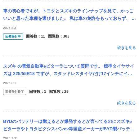
車の初心者ですが、トヨタとスズキのラインナップを見て、かっこ
いいと思った車種を選びました。 私は車の免許をもっておらず、 今
まで車への関心もほぼない人間でした。 今でも自分が車に乗ること
2026.8.3
買うこ...
回答数：
11
閲覧数：
303
回答受付中
続きを見る
スズキ の電気自動車eビターラについて質問です。 標準タイヤサイ
ズは 225/55R18 ですが、スタッドレスタイヤだけ17インチにイン
チダウンしたいと考えています。 そこで質問です。 ・17イ...
2026.8.1
回答数：
1
閲覧数：
29
回答受付終了
続きを見る
BYDのバッテリーは燃えるとか爆発するとか言ってるのにスズキe
ビターラやトヨタピクシスバンev等国産メーカーがBYD製バッテリ
ー採用してるって知った途端手のひら返しして 国産メーカーも使っ
2026.7.31