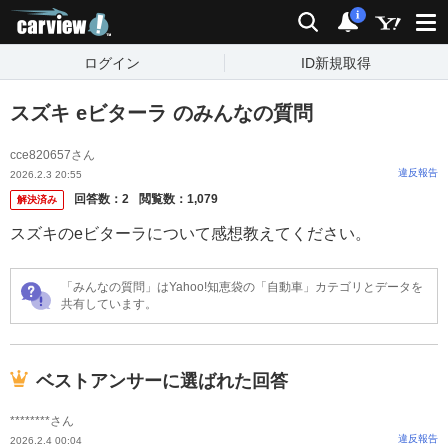
carview!
検索
通知
i
ログイン
ID新規取得
スズキ eビターラ のみんなの質問
cce820657さん
違反報告
2026.2.3 20:55
回答数：
2
閲覧数：
1,079
解決済み
スズキのeビターラについて感想教えてください。
「みんなの質問」はYahoo!知恵袋の「自動車」カテゴリとデータを
共有しています。
ベストアンサーに選ばれた回答
********さん
違反報告
2026.2.4 00:04