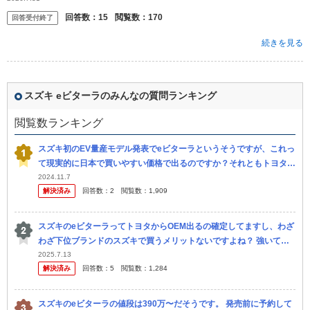
てるな...
回答数：
15
閲覧数：
170
回答受付終了
続きを見る
スズキ eビターラのみんなの質問ランキング
閲覧数ランキング
スズキ初のEV量産モデル発表でeビターラというそうですが、これっ
て現実的に日本で買いやすい価格で出るのですか？それともトヨタの
bZ4Xのように、まだまだ一般化しない車なんでしょうか？ それとも
2024.11.7
解決済み
回答数：
2
閲覧数：
1,909
ス...
スズキのeビターラってトヨタからOEM出るの確定してますし、わざ
わざ下位ブランドのスズキで買うメリットないですよね？ 強いて言
うなら人よりちょっと早く乗れるってことくらいで
2025.7.13
解決済み
回答数：
5
閲覧数：
1,284
スズキのeビターラの値段は390万〜だそうです。 発売前に予約して