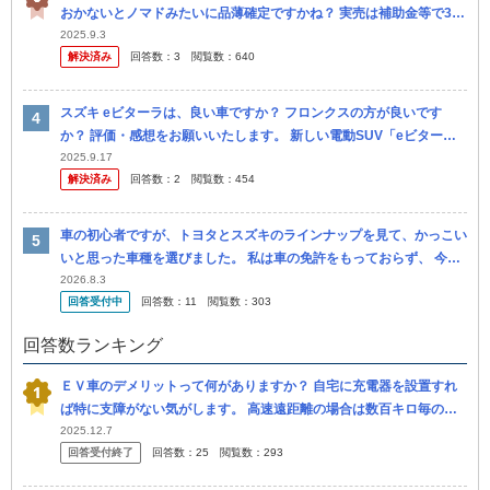
おかないとノマドみたいに品薄確定ですかね？ 実売は補助金等で300
万程度まで下がるでしょうし、何より信頼と安心の日本製で中韓の
2025.9.3
解決済み
回答数：
3
閲覧数：
640
E...
スズキ eビターラは、良い車ですか？ フロンクスの方が良いです
か？ 評価・感想をお願いいたします。 新しい電動SUV「eビター
ラ」正式発表！ スズキ初のEVパワーユニットを搭載した“日本にジ...
2025.9.17
解決済み
回答数：
2
閲覧数：
454
車の初心者ですが、トヨタとスズキのラインナップを見て、かっこい
いと思った車種を選びました。 私は車の免許をもっておらず、 今ま
で車への関心もほぼない人間でした。 今でも自分が車に乗ること買
2026.8.3
回答受付中
回答数：
11
閲覧数：
303
うこ...
回答数ランキング
ＥＶ車のデメリットって何がありますか？ 自宅に充電器を設置すれ
ば特に支障がない気がします。 高速遠距離の場合は数百キロ毎の充
電が必要となりますが、他に何があるでしょうか? スズキのｅビター
2025.12.7
回答受付終了
回答数：
25
閲覧数：
293
ラに興...