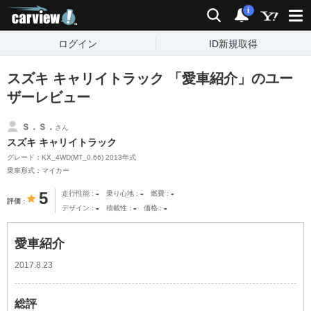
carview!
検索
通知
i
ログイン
ID新規取得
スズキ キャリイトラック 「愛車紹介」のユー
ザーレビュー
Ｓ．Ｓ．
さん
スズキ キャリイトラック
グレード：KX_4WD(MT_0.66) 2013年式
乗車形式：マイカー
-
-
-
5
走行性能
乗り心地
燃費
評価
-
-
-
デザイン
積載性
価格
愛車紹介
2017.8.23
総評