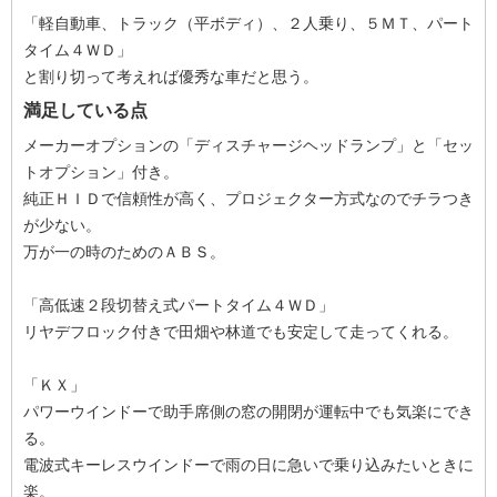
「軽自動車、トラック（平ボディ）、２人乗り、５ＭＴ、パート
タイム４ＷＤ」
と割り切って考えれば優秀な車だと思う。
満足している点
メーカーオプションの「ディスチャージヘッドランプ」と「セッ
トオプション」付き。
純正ＨＩＤで信頼性が高く、プロジェクター方式なのでチラつき
が少ない。
万が一の時のためのＡＢＳ。
「高低速２段切替え式パートタイム４ＷＤ」
リヤデフロック付きで田畑や林道でも安定して走ってくれる。
「ＫＸ」
パワーウインドーで助手席側の窓の開閉が運転中でも気楽にでき
る。
電波式キーレスウインドーで雨の日に急いで乗り込みたいときに
楽。