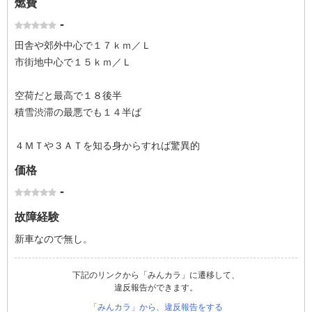
燃費
-
田舎や郊外中心で１７ｋｍ／Ｌ
市街地中心で１５ｋｍ／Ｌ
空荷だと最高で１８後半
積雪渋滞の最悪でも１４半ば
４ＭＴや３ＡＴを知る身からすれば驚異的
価格
-
故障経験
新車なので無し。
下記のリンクから「みんカラ」に遷移して、
違反報告ができます。
「みんカラ」から、違反報告をする