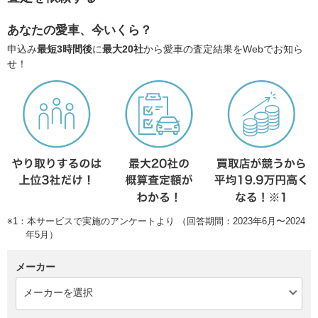
あなたの愛車、今いくら？
申込み
最短3時間後
に
最大20社
から愛車の査定結果をWebでお知ら
せ！
※1：本サービスで実施のアンケートより （回答期間：2023年6月〜2024
年5月）
メーカー