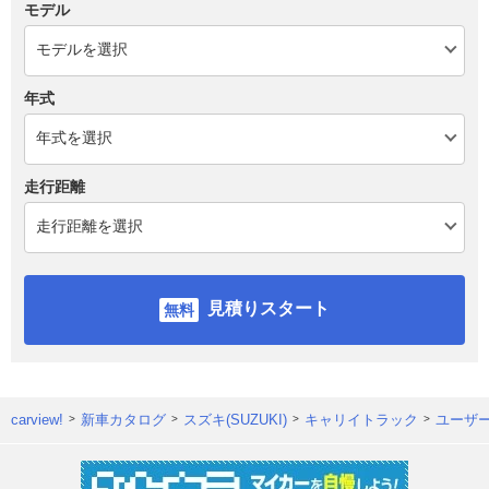
モデル
年式
走行距離
見積りスタート
carview!
新車カタログ
スズキ(SUZUKI)
キャリイトラック
ユーザ