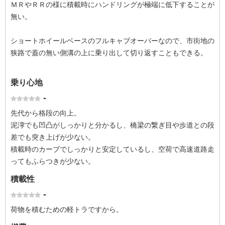
ＭＲやＲＲの様に積載時にハンドリングが極端に低下することが
無い。
ショートホイールベースのフルキャブオーバーなので、市街地の
狭路で蓋の無い側溝の上に乗り出して切り返すこともできる。
乗り心地
-
先代から格段の向上。
泥濘でも凹凸がしっかりと分かるし、橋梁の繋ぎ目や歩道との段
差でも突き上げが少ない。
積載時のカーブでしっかりと安定しているし、空荷で高速道路走
ってもふらつきが少ない。
積載性
-
荷物を積むための軽トラですから。