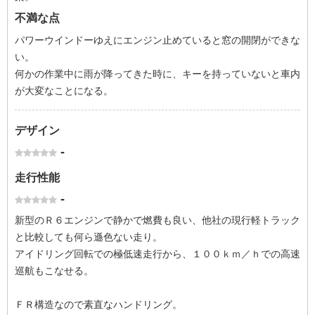
不満な点
パワーウインドーゆえにエンジン止めていると窓の開閉ができな
い。
何かの作業中に雨が降ってきた時に、キーを持っていないと車内
が大変なことになる。
デザイン
-
走行性能
-
新型のＲ６エンジンで静かで燃費も良い、他社の現行軽トラック
と比較しても何ら遜色ない走り。
アイドリング回転での極低速走行から、１００ｋｍ／ｈでの高速
巡航もこなせる。
ＦＲ構造なので素直なハンドリング。