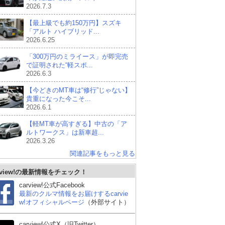
2026.7.3
【最上級でも約150万円】スズキ
「アルト ハイブリッド...
2026.6.25
「300万円のミライース」が即完売
で証明された“軽スポ...
2026.6.3
【今どきのMT車は“修行”じゃない】
貴重になった今こそ...
2026.6.1
【軽MT車が高すぎる】中古の「ア
ルトワークス」は新車超...
2026.3.26
関連記事をもっと見る
rview!の最新情報をチェック！
carview!公式Facebook
最新のクルマ情報をお届けするcarvie
w!オフィシャルページ
（外部サイト）
carview!公式X（旧Twitter）