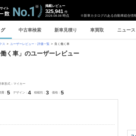
掲載レビュー
325,941
件
時点
※新車カタログのある自動車総合情報
2026.08.08
ログ
中古車検索
新車見積り
車買取
ニュース
クス
ユーザーレビュー・評価一覧
良く働く車
く働く車」のユーザーレビュー
乗車形式：マイカー
5
4
3
5
燃費
デザイン
積載性
価格