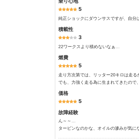
乗り心地
5
純正ショックにダウンサスですが、自分
積載性
3
22ワークスより積めないなぁ…
燃費
5
走り方次第では、リッター20キロは走る
でも、力強く走る為に生まれてきたので
価格
5
故障経験
ん～～…
タービンなのかな、オイルの滲みが気に