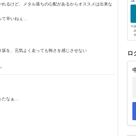
ユ
かれるけど、メタル落ちの心配があるからオススメは出来な
って辛いねぇ…
※
り坂を、元気よく走っても怖さを感じさせない
ロ
い
ったなぁ…