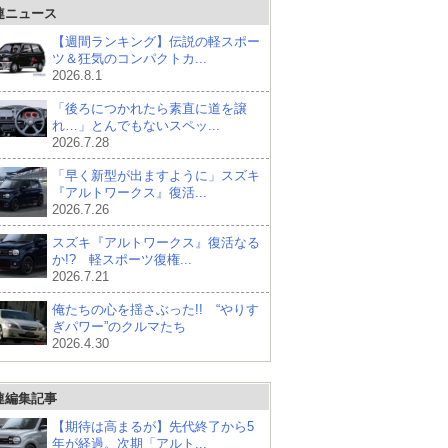
連ニュース
【週間ランキング】伝説の軽スポー
ツ＆狂気のコンパクトカ...
2026.8.1
「後ろにつかれたら素直に道を譲
れ…」とんでもないスペッ...
2026.7.28
「早く新型が出ますように」スズキ
『アルトワークス』復活...
2026.7.26
スズキ『アルトワークス』復活なる
か!? 軽スポーツ復権...
2026.7.21
俺たちの心を揺さぶった!! “やりす
ぎパワー”のクルマたち
2026.4.30
連編集記事
【期待は高まるが】先代終了から5
年が経過。次期「アルト...