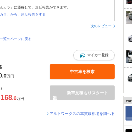
んカラ」に遷移して、違反報告ができます。
カラ」から、違反報告をする
次のレビュー
価一覧のページに戻る
マイカー登録
格
中古車を検索
0
.0
万円
込）
新車見積もりスタート
168
.6
〜
万円
ca
アルトワークスの車買取相場を調べる