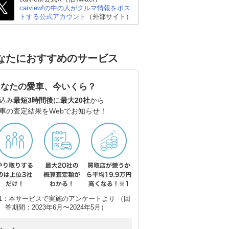
carview!の中の人がクルマ情報をポス
トする公式アカウント
（外部サイト）
なたにおすすめのサービス
あなたの愛車、今いくら？
ダイハツ ムーヴキャン
日産 サクラ
三菱
込み
最短3時間後
に
最大20社
から
バス
車の査定結果をWebでお知らせ！
1：本サービスで実施のアンケートより （回
答期間：2023年6月〜2024年5月）