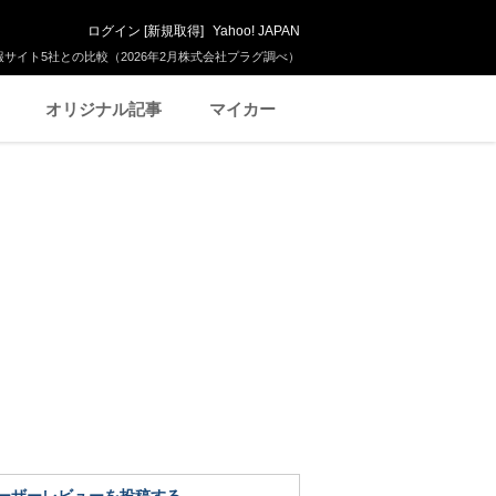
ログイン
[
新規取得
]
Yahoo! JAPAN
サイト5社との比較（2026年2月株式会社プラグ調べ）
オリジナル記事
マイカー