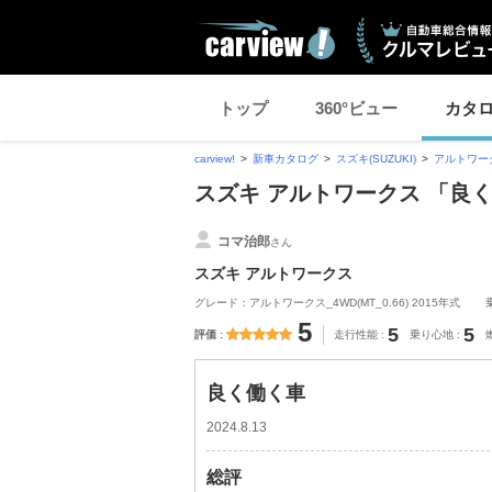
トップ
360°ビュー
カタ
carview!
新車カタログ
スズキ(SUZUKI)
アルトワー
スズキ アルトワークス 「良
コマ治郎
さん
スズキ アルトワークス
グレード：アルトワークス_4WD(MT_0.66) 2015年式
5
5
5
評価
走行性能
乗り心地
良く働く車
2024.8.13
総評