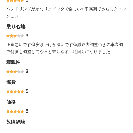
5
バンドリングがかなりクイックで楽しい✨車高調でさらにクイッ
クに✨
乗り心地
3
正直悪いです😅突き上げが凄いです💦減衰力調整つきの車高調
で何度も調整してやっと乗りやすい足回りになりました
積載性
3
燃費
5
価格
5
故障経験