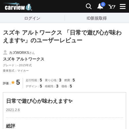
carview!
検索
通知
i
ログイン
ID新規取得
スズキ アルトワークス 「日常で遊び心が味わ
えます✨」のユーザーレビュー
カズWORKS
さん
スズキ アルトワークス
グレード：- 2015年式
乗車形式：マイカー
5
3
5
5
走行性能
乗り心地
燃費
評価
5
3
5
デザイン
積載性
価格
日常で遊び心が味わえます✨
2021.2.6
総評