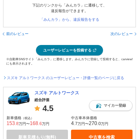
下記のリンクから「みんカラ」に遷移して、
違反報告ができます。
「みんカラ」から、違反報告をする
前のレビュー
次のレビュー
ユーザーレビューを投稿する
※自動車SNSサイト「みんカラ」に遷移します。みんカラに登録して投稿すると、carview!
にも表示されます。
スズキ アルトワークス のユーザーレビュー・評価一覧のページに戻る
スズキ アルトワークス
総合評価
マイカー登録
4.5
新車価格
中古車本体価格
（税込）
153
168
4
270
.8
.6
.7
.0
万円〜
万円
万円〜
万円
新車見積もり(無料)
中古車を検索