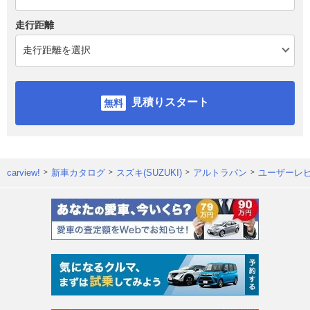
走行距離
見積りスタート
carview!
新車カタログ
スズキ(SUZUKI)
アルトラパン
ユーザーレ