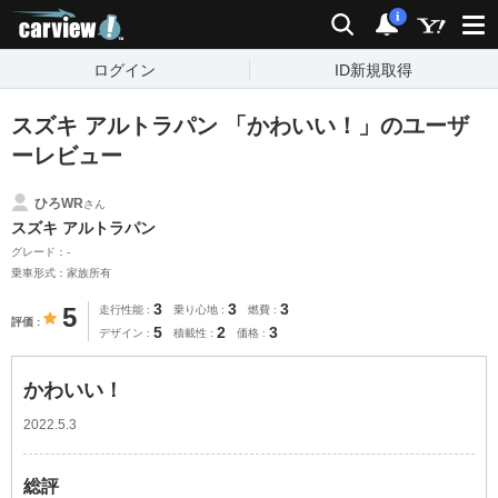
carview!
検索
通知
i
ログイン
ID新規取得
スズキ アルトラパン 「かわいい！」のユーザ
ーレビュー
ひろWR
さん
スズキ アルトラパン
グレード：-
乗車形式：家族所有
3
3
3
5
走行性能
乗り心地
燃費
評価
5
2
3
デザイン
積載性
価格
かわいい！
2022.5.3
総評