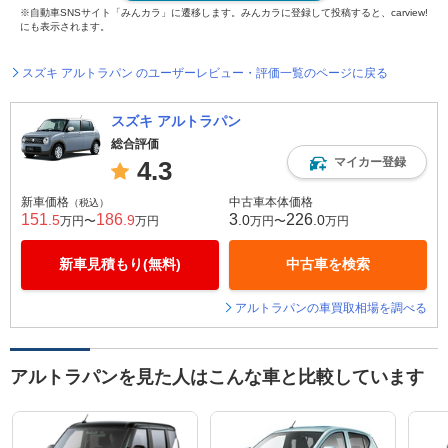
※自動車SNSサイト「みんカラ」に遷移します。みんカラに登録して投稿すると、carview!
にも表示されます。
スズキ アルトラパン のユーザーレビュー・評価一覧のページに戻る
スズキ アルトラパン
総合評価
マイカー登録
4.3
新車価格
中古車本体価格
（税込）
151
186
3
226
.5
.9
.0
.0
万円〜
万円
万円〜
万円
新車見積もり(無料)
中古車を検索
アルトラパンの車買取相場を調べる
アルトラパンを見た人はこんな車と比較しています