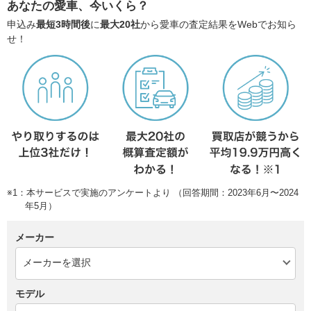
あなたの愛車、今いくら？
申込み
最短3時間後
に
最大20社
から愛車の査定結果をWebでお知ら
せ！
※1：本サービスで実施のアンケートより （回答期間：2023年6月〜2024
年5月）
メーカー
モデル