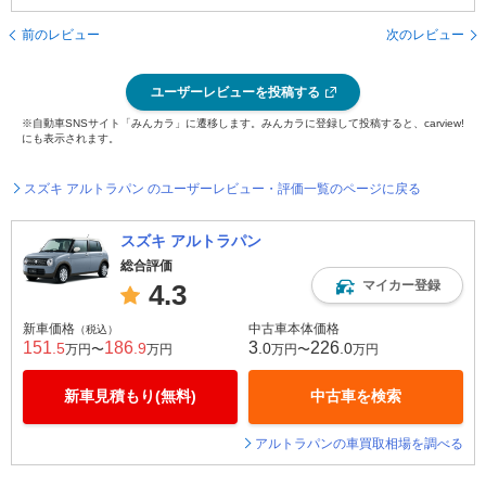
前のレビュー
次のレビュー
ユーザーレビューを投稿する
※自動車SNSサイト「みんカラ」に遷移します。みんカラに登録して投稿すると、carview!
にも表示されます。
スズキ アルトラパン のユーザーレビュー・評価一覧のページに戻る
スズキ アルトラパン
総合評価
マイカー登録
4.3
新車価格
中古車本体価格
（税込）
151
186
3
226
.5
.9
.0
.0
万円〜
万円
万円〜
万円
新車見積もり(無料)
中古車を検索
アルトラパンの車買取相場を調べる