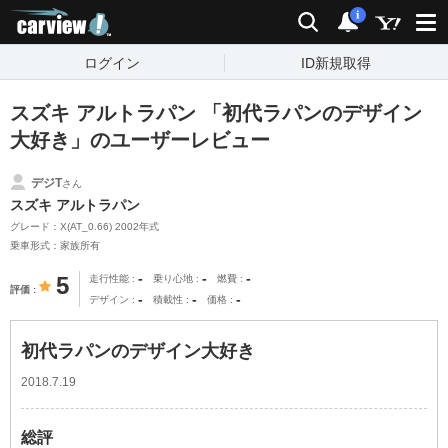
carview!
検索
通知
i
ログイン
ID新規取得
スズキ アルトラパン 「初代ラパンのデザイン
大好き」のユーザーレビュー
デジT
さん
スズキ アルトラパン
グレード：X(AT_0.66) 2002年式
乗車形式：家族所有
-
-
-
5
走行性能
乗り心地
燃費
評価
-
-
-
デザイン
積載性
価格
初代ラパンのデザイン大好き
2018.7.19
総評