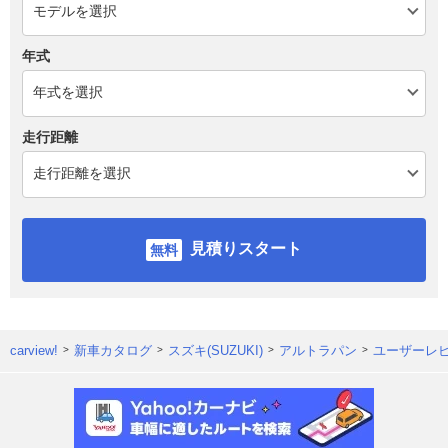
年式
走行距離
見積りスタート
carview!
新車カタログ
スズキ(SUZUKI)
アルトラパン
ユーザーレ