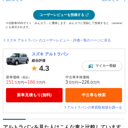
ユーザーレビューを投稿する
※自動車SNSサイト「みんカラ」に遷移します。みんカラに登録して投稿すると、carview!
にも表示されます。
スズキ アルトラパン のユーザーレビュー・評価一覧のページに戻る
スズキ アルトラパン
総合評価
マイカー登録
4.3
新車価格
中古車本体価格
（税込）
151
186
3
226
.5
.9
.0
.0
万円〜
万円
万円〜
万円
新車見積もり(無料)
中古車を検索
アルトラパンの車買取相場を調べる
アルトラパンを見た人はこんな車と比較しています