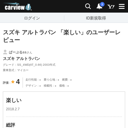
carview!
検索
通知
i
ログイン
ID新規取得
スズキ アルトラパン 「楽しい」のユーザーレ
ビュー
ぱーぷるss
さん
スズキ アルトラパン
グレード：SS_4WD(AT_0.66) 2003年式
乗車形式：マイカー
-
-
-
4
走行性能
乗り心地
燃費
評価
-
-
-
デザイン
積載性
価格
楽しい
2018.2.7
総評