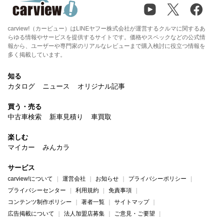
carview!（カービュー）はLINEヤフー株式会社が運営するクルマに関するあ
らゆる情報やサービスを提供するサイトです。価格やスペックなどの公式情
報から、ユーザーや専門家のリアルなレビューまで購入検討に役立つ情報を
多く掲載しています。
知る
カタログ
ニュース
オリジナル記事
買う・売る
中古車検索
新車見積り
車買取
楽しむ
マイカー
みんカラ
サービス
carview!について
運営会社
お知らせ
プライバシーポリシー
プライバシーセンター
利用規約
免責事項
コンテンツ制作ポリシー
著者一覧
サイトマップ
広告掲載について
法人加盟店募集
ご意見・ご要望