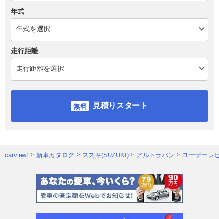
年式
走行距離
見積りスタート
carview!
新車カタログ
スズキ(SUZUKI)
アルトラパン
ユーザーレ