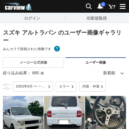
carview!
検索
通知
i
ログイン
ID新規取得
スズキ アルトラパン のユーザー画像ギャラリ
ー
みんカラで投稿された画像です
メーカー公式画像
ユーザー画像
絞り込み結果：
885
枚
2003年9月 〜 一部改良
カラー
内装・外装