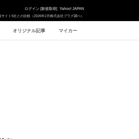
ログイン
[
新規取得
]
Yahoo! JAPAN
サイト5社との比較（2026年2月株式会社プラグ調べ）
オリジナル記事
マイカー