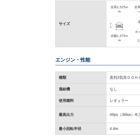
全高1,525m
全長
m
サイズ
ホ
全幅1,475m
m
2
エンジン・性能
種類
直列3気筒ＤＯＨ
過給機
なし
使用燃料
レギュラー
最高出力
49ps（36kw）/6,
最小回転半径
4.4m