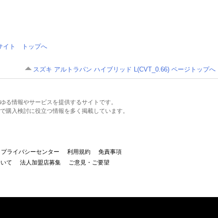
情報サイト トップへ
スズキ アルトラパン ハイブリッド L(CVT_0.66) ページトップへ
るあらゆる情報やサービスを提供するサイトです。
で購入検討に役立つ情報を多く掲載しています。
プライバシーセンター
利用規約
免責事項
ついて
法人加盟店募集
ご意見・ご要望