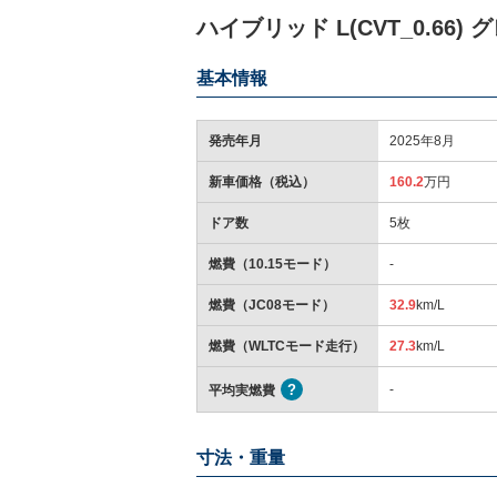
ハイブリッド L(CVT_0.66)
基本情報
発売年月
2025年8月
新車価格（税込）
160.2
万円
ドア数
5枚
燃費（10.15モード）
-
燃費（JC08モード）
32.9
km/L
燃費（WLTCモード走行）
27.3
km/L
-
平均実燃費
寸法・重量