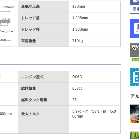
最低地上高
130mm
3,395mm
トレッド前
1,295mm
トレッド後
1,300mm
イールベー
ス
,460mm
車両重量
710kg
Ｃ
エンジン型式
R06D
総排気量
657cc
ア
燃料タンク容量
27L
5.9kg・m（58N・m）/5,0
500rpm
最大トルク
00rpm