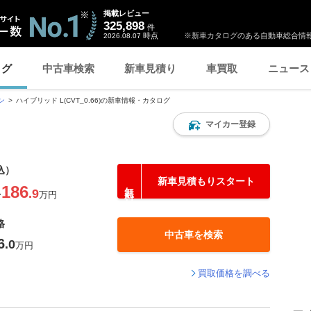
掲載レビュー
325,898
件
時点
※新車カタログのある自動車総合情報
2026.08.07
ログ
中古車検索
新車見積り
車買取
ニュース
ン
ハイブリッド L(CVT_0.66)の新車情報・カタログ
マイカー登録
込）
新車見積もりスタート
186
.9
〜
万円
格
中古車を検索
6
.0
万円
買取価格を調べる