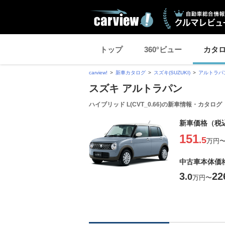
トップ
360°ビュー
カタ
carview!
新車カタログ
スズキ(SUZUKI)
アルトラパ
スズキ アルトラパン
ハイブリッド L(CVT_0.66)の新車情報・カタログ
新車価格（税
151
.5
万円
中古車本体価
3
22
.0
万円
〜