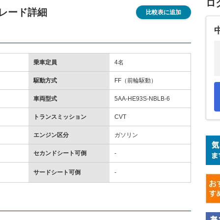
ロ
 グレード詳細
比較表に追加
乗車定員
4名
駆動方式
FF（前輪駆動）
車両型式
5AA-HE93S-NBLB-6
トランスミッション
CVT
エンジン区分
ガソリン
セカンドシート可倒
-
サードシート可倒
-