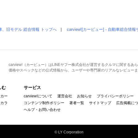
車、旧モデル 総合情報 トップへ
|
carview![カービュー] - 自動車総合
carview!（カービュー）はLINEヤフー株式会社が運営するクルマに関す
価格やスペックなどの公式情報から、ユーザーや専門家のリアルなレビューま
しむ
サービス
イカー
carview!について
運営会社
お知らせ
プライバシーポリシー
んカラ
コンテンツ制作ポリシー
著者一覧
サイトマップ
広告掲載に
ヘルプ・お問い合わせ
© LY Corporation