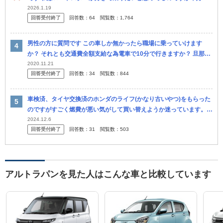
の父に雰囲気がちょっと合ってないと言われ、友達にもラパンとか小
2026.1.19
回答受付終了
回答数：
64
閲覧数：
1,764
さい車...
男性の方に質問です この車しか無かったら職場に乗っていけます
か？ それとも交通費全額支給な為電車で10分で行きますか？ 旦那は
都会暮らしで車を持っていなく、私は田舎暮らしだったので車を持っ
2020.11.21
回答受付終了
回答数：
34
閲覧数：
844
ていま...
車検済、タイヤ交換済のホンダのライフ(かなり古いやつ)をもらった
のですがすごく燃費が悪い気がして買い替えようか迷っています。片
道15分程度の通勤に使っています。ガソリン代は職場から出ます。
2024.12.6
回答受付終了
回答数：
31
閲覧数：
503
買い...
アルトラパンを見た人はこんな車と比較しています