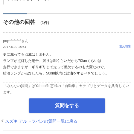
その他の回答
（1件）
pap********さん
違反報告
2017.6.30 15:54
更に減っても点滅はしません。
ランプが点灯した場合、残りは5ℓくらいだから70kmくらいは
走行できますが、ギリギリまで走って燃欠するのも大変なので、
給油ランプが点灯したら、50km以内に給油をするべきでしょう。
「みんなの質問」はYahoo!知恵袋の「自動車」カテゴリとデータを共有してい
ます。
質問をする
スズキ アルトラパンの質問一覧に戻る