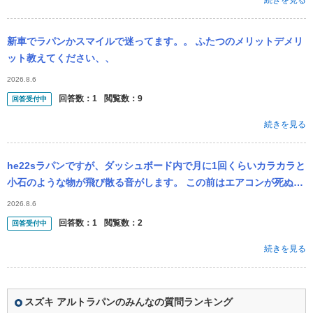
続きを見る
新車でラパンかスマイルで迷ってます。。 ふたつのメリットデメリ
ット教えてください、、
2026.8.6
回答数：
1
閲覧数：
9
回答受付中
続きを見る
he22sラパンですが、ダッシュボード内で月に1回くらいカラカラと
小石のような物が飛び散る音がします。 この前はエアコンが死ぬ数
日前にそんな音がして、その後氷を吐き出してエアコンは死にまし
2026.8.6
た。ガ...
回答数：
1
閲覧数：
2
回答受付中
続きを見る
スズキ アルトラパンのみんなの質問ランキング