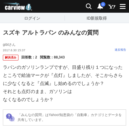
carview!
検索
通知
i
ログイン
ID新規取得
スズキ アルトラパン のみんなの質問
gibtさん
違反報告
2017.6.30 15:37
回答数：
2
閲覧数：
88,343
解決済み
ラパンのガソリンランプですが、目盛り残り１つになった
ところで給油マークが『点灯』しましたが、そこからさら
に少なくなると『点滅』し始めるのでしょうか？
それとも点灯のまま、ガソリンは
なくなるのでしょうか？
「みんなの質問」はYahoo!知恵袋の「自動車」カテゴリとデータを
共有しています。