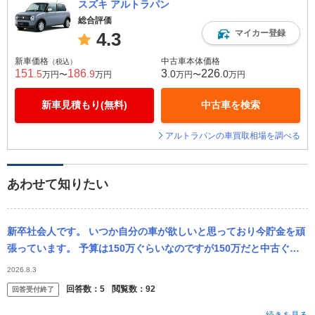
スズキ アルトラパン
総合評価
マイカー登録
4.3
新車価格
中古車本体価格
（税込）
151
186
3
226
.5
.9
.0
.0
万円〜
万円
万円〜
万円
新車見積もり(無料)
中古車を検索
アルトラパンの車買取相場を調べる
あわせて知りたい
新卒社会人です。 いつか自分の車が欲しいと思っており今貯金を頑
張っています。 予算は150万ぐらいなのですが150万だと中古ぐら
いしかないですよね、、？ できれば軽以外が良いのですが、 ラパ...
2026.8.3
回答数：
5
閲覧数：
92
回答受付終了