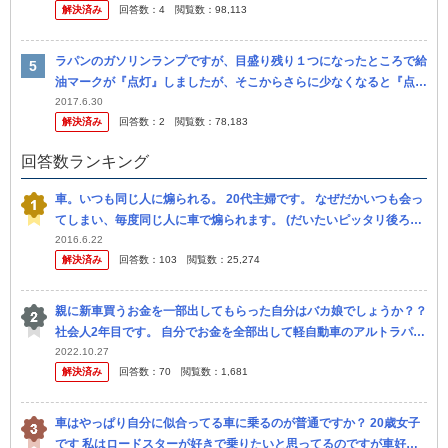
解決済み
回答数：
4
閲覧数：
98,113
間だっ...
ラパンのガソリンランプですが、目盛り残り１つになったところで給
油マークが『点灯』しましたが、そこからさらに少なくなると『点
滅』し始めるのでしょうか？ それとも点灯のまま、ガソリンは なく
2017.6.30
解決済み
回答数：
2
閲覧数：
78,183
なるので...
回答数ランキング
車。いつも同じ人に煽られる。 20代主婦です。 なぜだかいつも会っ
てしまい、毎度同じ人に車で煽られます。 (だいたいピッタリ後ろに
くっついてきます。) その人は、男の人です。 (とて も派手...
2016.6.22
解決済み
回答数：
103
閲覧数：
25,274
親に新車買うお金を一部出してもらった自分はバカ娘でしょうか？？
社会人2年目です。 自分でお金を全部出して軽自動車のアルトラパン
の新車を買うつもりでしたが父親が「お願いだから軽自動車はやめて
2022.10.27
解決済み
回答数：
70
閲覧数：
1,681
くれ...
車はやっぱり自分に似合ってる車に乗るのが普通ですか？ 20歳女子
です 私はロードスターが好きで乗りたいと思ってるのですが車好き