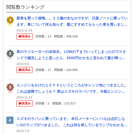
閲覧数ランキング
新車を買って後悔。。２３歳の女なのですが、日産ノートに乗ってい
ます。車について何も知らず、親にすすめてもらった車を買いまし
た。でも最近道を走っているとノートに乗っている同年代を見かけな
2013.11.16
解決済み
回答数：
13
閲覧数：
298,548
いし 友達...
車のラジエーターの冷却水。 LOWの下までいってしまったのでスタ
ンドで補充しようと思ったら、6000円かかると言われて妻が帰って
きました。 初めてなのですが、そんなに料金がかかるものなのです
2013.9.9
解決済み
回答数：
17
閲覧数：
134,956
か？ 車
エンジンをかけたらＥＰＳというところがオレンジ色につきました。
これは故障でしょうか？ 車はスズキのラパンです。今朝エンジンを
かけるとＥＰＳのランプがつきました。 これはディーラーでみても
2010.11.15
解決済み
回答数：
2
閲覧数：
122,517
らった方...
スズキのラパンに乗っています。 本日メーターにいつもは点灯しな
いSのランプがつきました。 これは何を表しているランプかわかるで
しょうか？？ 気づいたのは夜で、ディーラーがもう閉まっている時
2013.7.6