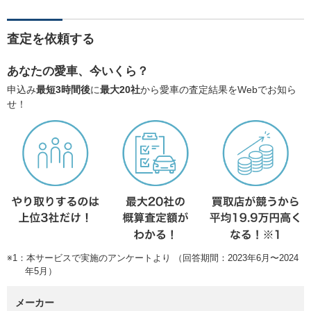
査定を依頼する
あなたの愛車、今いくら？
申込み
最短3時間後
に
最大20社
から愛車の査定結果をWebでお知ら
せ！
※1：本サービスで実施のアンケートより （回答期間：2023年6月〜2024
年5月）
メーカー