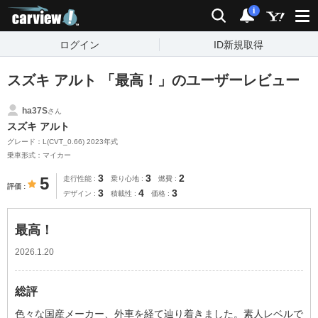
carview!
検索
通知
i
ログイン
ID新規取得
スズキ アルト 「最高！」のユーザーレビュー
ha37S
さん
スズキ アルト
グレード：L(CVT_0.66) 2023年式
乗車形式：マイカー
3
3
2
5
走行性能
乗り心地
燃費
評価
3
4
3
デザイン
積載性
価格
最高！
2026.1.20
総評
色々な国産メーカー、外車を経て辿り着きました。素人レベルで