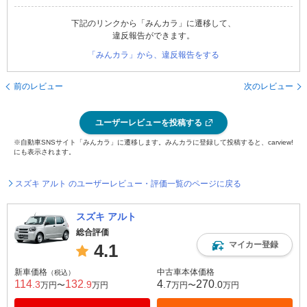
下記のリンクから「みんカラ」に遷移して、
違反報告ができます。
「みんカラ」から、違反報告をする
前のレビュー
次のレビュー
ユーザーレビューを投稿する
※自動車SNSサイト「みんカラ」に遷移します。みんカラに登録して投稿すると、carview!
にも表示されます。
スズキ アルト のユーザーレビュー・評価一覧のページに戻る
スズキ アルト
総合評価
マイカー登録
4.1
新車価格
中古車本体価格
（税込）
114
132
4
270
.3
.9
.7
.0
万円〜
万円
万円〜
万円