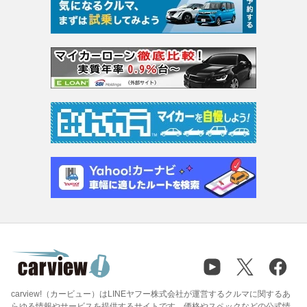
carview!（カービュー）はLINEヤフー株式会社が運営するクルマに関するあ
らゆる情報やサービスを提供するサイトです。価格やスペックなどの公式情