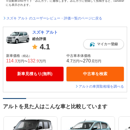
※自動車SNSサイト「みんカラ」に遷移します。みんカラに登録して投稿すると、carview!
にも表示されます。
スズキ アルト のユーザーレビュー・評価一覧のページに戻る
スズキ アルト
総合評価
マイカー登録
4.1
新車価格
中古車本体価格
（税込）
114
132
4
270
.3
.9
.7
.0
万円〜
万円
万円〜
万円
新車見積もり(無料)
中古車を検索
アルトの車買取相場を調べる
アルトを見た人はこんな車と比較しています