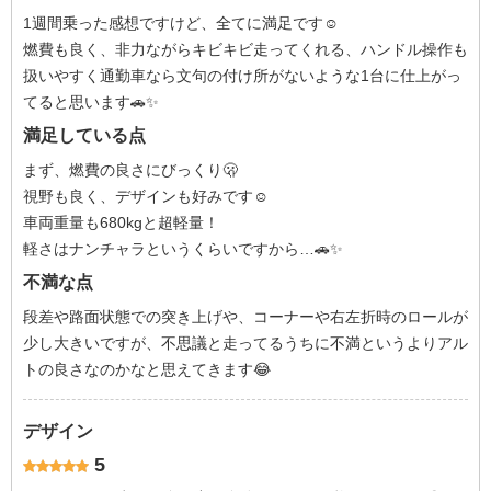
1週間乗った感想ですけど、全てに満足です☺️
燃費も良く、非力ながらキビキビ走ってくれる、ハンドル操作も
扱いやすく通勤車なら文句の付け所がないような1台に仕上がっ
てると思います🚗✨
満足している点
まず、燃費の良さにびっくり🫢
視野も良く、デザインも好みです☺️
車両重量も680kgと超軽量！
軽さはナンチャラというくらいですから…🚗✨
不満な点
段差や路面状態での突き上げや、コーナーや右左折時のロールが
少し大きいですが、不思議と走ってるうちに不満というよりアル
トの良さなのかなと思えてきます😂
デザイン
5