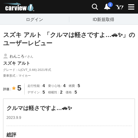
carview!
検索
通知
i
ログイン
ID新規取得
スズキ アルト 「クルマは軽さですよ…🚗✨」の
ユーザーレビュー
わんころ♂
さん
スズキ アルト
グレード：L(CVT_0.66) 2021年式
乗車形式：マイカー
4
4
5
5
走行性能
乗り心地
燃費
評価
5
2
5
デザイン
積載性
価格
クルマは軽さですよ…🚗✨
2023.9.9
総評