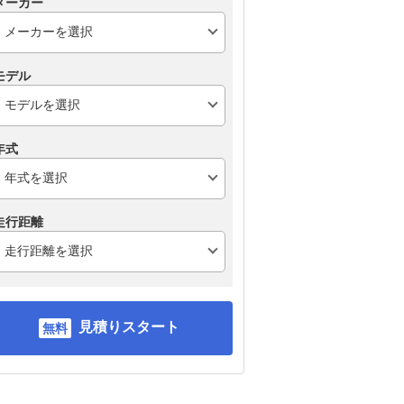
メーカー
モデル
年式
走行距離
見積りスタート