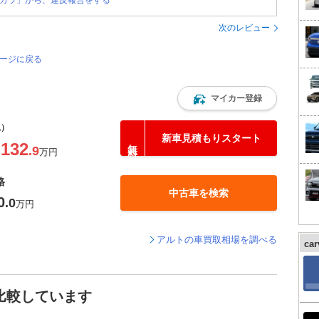
カラ」から、違反報告をする
次のレビュー
ページに戻る
マイカー登録
込）
新車見積もりスタート
132
.9
〜
万円
格
中古車を検索
0
.0
万円
アルトの車買取相場を調べる
ca
比較しています