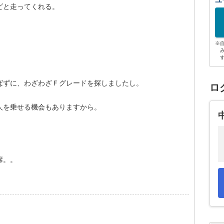
ユ
ビと走ってくれる。
※
ばずに、わざわざＦグレードを探しましたし。
ロ
人を乗せる機会もありますから。
席。。