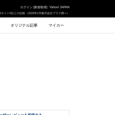
ログイン
[
新規取得
]
Yahoo! JAPAN
サイト5社との比較（2026年2月株式会社プラグ調べ）
オリジナル記事
マイカー