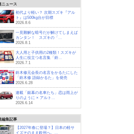
連ニュース
初代より軽い？ 次期スズキ『アル
ト』は500kg台が目標
2026.8.6
一見難解な暗号だが解けてしまえば
カンタン！ スズキの「...
2026.8.1
大人用と子供用の2種類！スズキが
人生に役立つ名言集「鈴...
2026.7.1
鈴木修元会長の名言をかるたにした
「鈴木修 語録かるた」を発売
2026.6.28
連載「銀幕の名車たち」恋は雨上が
りのように × アルト...
2026.6.14
連編集記事
【2027年春に登場？】日本の軽サ
イズそのまま欧州へ。...