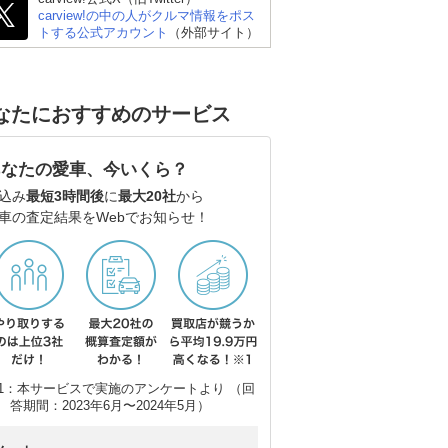
carview!の中の人がクルマ情報をポス
トする公式アカウント
（外部サイト）
なたにおすすめのサービス
ダイハツ ムーヴキャン
ホンダ N-ONE
三菱
バス
あなたの愛車、今いくら？
込み
最短3時間後
に
最大20社
から
車の査定結果をWebでお知らせ！
1：本サービスで実施のアンケートより （回
答期間：2023年6月〜2024年5月）