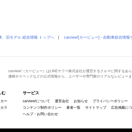
車、旧モデル 総合情報 トップへ
|
carview![カービュー] - 自動車総合
carview!（カービュー）はLINEヤフー株式会社が運営するクルマに関す
価格やスペックなどの公式情報から、ユーザーや専門家のリアルなレビューま
しむ
サービス
イカー
carview!について
運営会社
お知らせ
プライバシーポリシー
んカラ
コンテンツ制作ポリシー
著者一覧
サイトマップ
広告掲載に
ヘルプ・お問い合わせ