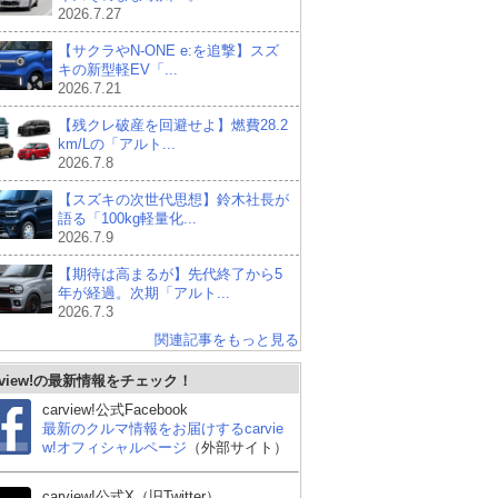
2026.7.27
【サクラやN-ONE e:を追撃】スズ
キの新型軽EV「...
2026.7.21
【残クレ破産を回避せよ】燃費28.2
km/Lの「アルト...
2026.7.8
【スズキの次世代思想】鈴木社長が
語る「100kg軽量化...
2026.7.9
【期待は高まるが】先代終了から5
年が経過。次期「アルト...
2026.7.3
関連記事をもっと見る
rview!の最新情報をチェック！
carview!公式Facebook
最新のクルマ情報をお届けするcarvie
w!オフィシャルページ
（外部サイト）
carview!公式X（旧Twitter）