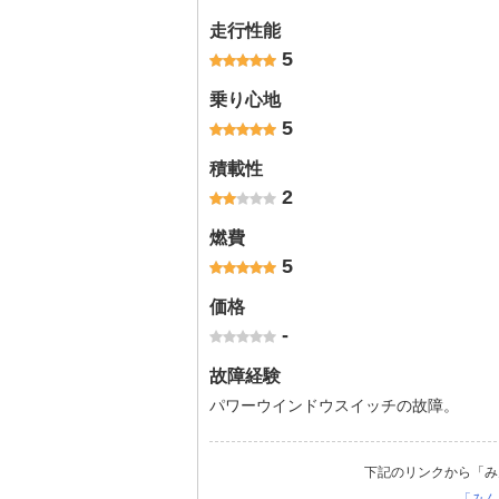
走行性能
5
乗り心地
5
積載性
2
燃費
5
価格
-
故障経験
パワーウインドウスイッチの故障。
下記のリンクから「み