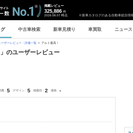
掲載レビュー
325,886
件
時点
※新車カタログのある自動車総合情報
2026.08.07
ログ
中古車検索
新車見積り
車買取
ニュース
ユーザーレビュー・評価一覧
アルト最高！
！」のユーザーレビュー
5
5
2
-
燃費
デザイン
積載性
価格