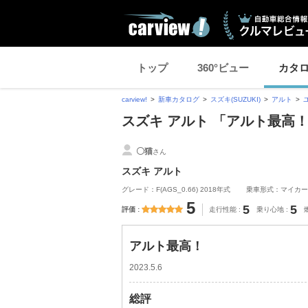
トップ
360°ビュー
カタ
carview!
新車カタログ
スズキ(SUZUKI)
アルト
スズキ アルト 「アルト最高
〇猫
さん
スズキ アルト
グレード：F(AGS_0.66) 2018年式
乗車形式：マイカー
5
5
5
評価
走行性能
乗り心地
アルト最高！
2023.5.6
総評