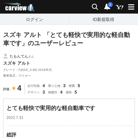
carview!
検索
通知
i
ログイン
ID新規取得
スズキ アルト 「とても軽快で実用的な軽自動
車です」のユーザーレビュー
たもんてん
さん
スズキ アルト
グレード：F(AGS_0.66) 2018年式
乗車形式：マイカー
4
3
5
4
走行性能
乗り心地
燃費
評価
3
4
5
デザイン
積載性
価格
とても軽快で実用的な軽自動車です
2022.7.31
総評