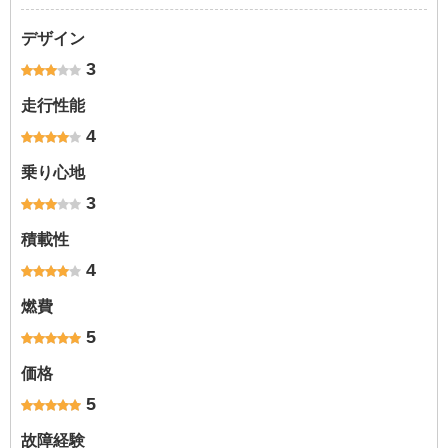
デザイン
3
走行性能
4
乗り心地
3
積載性
4
燃費
5
価格
5
故障経験