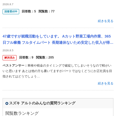
す。 ガソリン車を経済的に勧める方はお聞きしたので、、。
2026.8.7
回答数：
5
閲覧数：
77
回答受付中
続きを見る
47歳ですが就職活動をしています。 Aカット野菜工場内作業、365
日フル稼働 フルタイムパート 長期連休ないため安定した収入が得ら
れる 時給1200円×7.5時間×21日で 月収189000円＋...
2026.8.5
回答数：
9
閲覧数：
205
解決済み
ベストアンサー：
車検や税金のタイミングで破綻してしまいそうなので軽がい
いと思います あとは他の方も書いてますがパートではなくどうにか正社員を目
指されてはどうでしょう…
続きを見る
スズキ アルトのみんなの質問ランキング
閲覧数ランキング