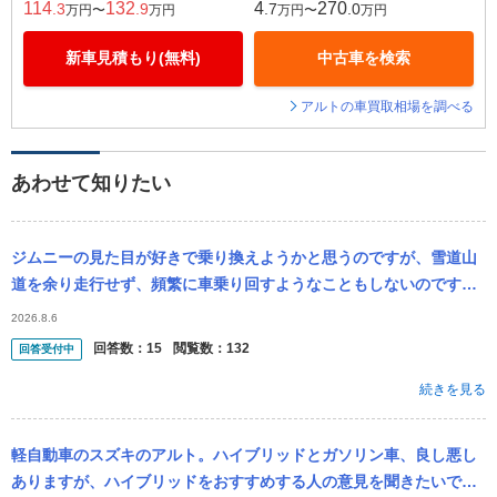
114
132
4
270
.3
.9
.7
.0
万円〜
万円
万円〜
万円
新車見積もり(無料)
中古車を検索
アルトの車買取相場を調べる
あわせて知りたい
ジムニーの見た目が好きで乗り換えようかと思うのですが、雪道山
道を余り走行せず、頻繁に車乗り回すようなこともしないのです
が、おすすめですか？現在スズキアルト乗車です
2026.8.6
回答数：
15
閲覧数：
132
回答受付中
続きを見る
軽自動車のスズキのアルト。ハイブリッドとガソリン車、良し悪し
ありますが、ハイブリッドをおすすめする人の意見を聞きたいで