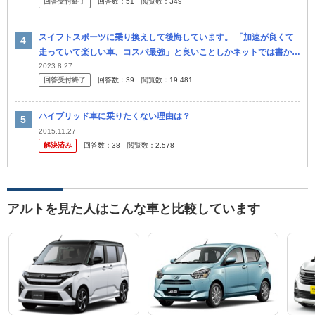
回答受付終了
回答数：
51
閲覧数：
349
えませ...
スイフトスポーツに乗り換えして後悔しています。 「加速が良くて
走っていて楽しい車、コスパ最強」と良いことしかネットでは書かれ
てなくてそれを鵜呑みにした自分も悪いですが正直、良さが全く分か
2023.8.27
回答受付終了
回答数：
39
閲覧数：
19,481
りま...
ハイブリッド車に乗りたくない理由は？
2015.11.27
解決済み
回答数：
38
閲覧数：
2,578
アルトを見た人はこんな車と比較しています