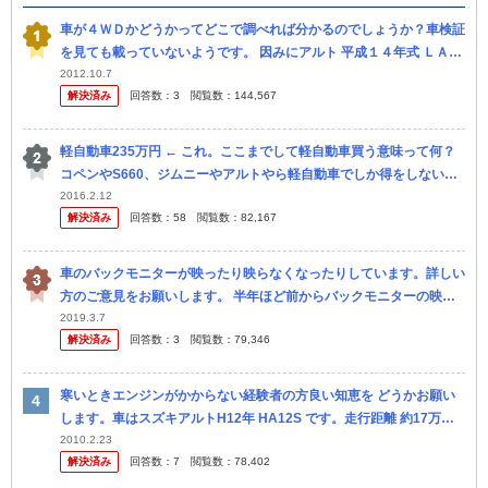
車が４ＷＤかどうかってどこで調べれば分かるのでしょうか？車検証
を見ても載っていないようです。 因みにアルト 平成１４年式 ＬＡー
ＨＡ２３Ｓ ５ドア ＡＴ です。
2012.10.7
解決済み
回答数：
3
閲覧数：
144,567
軽自動車235万円 ← これ。ここまでして軽自動車買う意味って何？
コペンやS660、ジムニーやアルトやら軽自動車でしか得をしない車
ならわかるけど それ以外なら普通車でよくね？
2016.2.12
解決済み
回答数：
58
閲覧数：
82,167
車のバックモニターが映ったり映らなくなったりしています。詳しい
方のご意見をお願いします。 半年ほど前からバックモニターの映像
が映らない時があります。症状としては、リバースにシフトを切り替
2019.3.7
解決済み
回答数：
3
閲覧数：
79,346
えた際、...
寒いときエンジンがかからない経験者の方良い知恵を どうかお願い
します。車はスズキアルトH12年 HA12S です。走行距離 約17万キ
ロ 車検更新後3ヶ月経過 オイルが燃えているなどの不具合はあ...
2010.2.23
解決済み
回答数：
7
閲覧数：
78,402