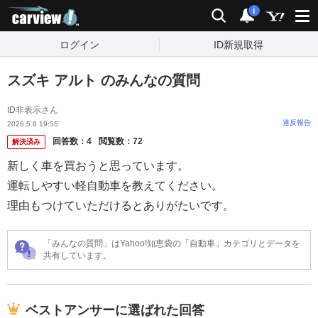
carview!
検索
通知
i
ログイン
ID新規取得
スズキ アルト のみんなの質問
ID非表示さん
違反報告
2026.5.8 19:55
回答数：
4
閲覧数：
72
解決済み
新しく車を買おうと思っています。
運転しやすい軽自動車を教えてください。
理由もつけていただけるとありがたいです。
「みんなの質問」はYahoo!知恵袋の「自動車」カテゴリとデータを
共有しています。
ベストアンサーに選ばれた回答