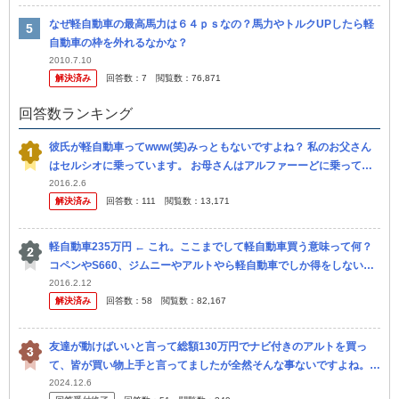
なぜ軽自動車の最高馬力は６４ｐｓなの？馬力やトルクUPしたら軽
自動車の枠を外れるなかな？
2010.7.10
解決済み
回答数：
7
閲覧数：
76,871
回答数ランキング
彼氏が軽自動車ってwww(笑)みっともないですよね？ 私のお父さん
はセルシオに乗っています。 お母さんはアルファーーどに乗ってま
す。 彼氏が言うには「俺は稼ぎがないから軽自動車のアルトでいい...
2016.2.6
解決済み
回答数：
111
閲覧数：
13,171
軽自動車235万円 ← これ。ここまでして軽自動車買う意味って何？
コペンやS660、ジムニーやアルトやら軽自動車でしか得をしない車
ならわかるけど それ以外なら普通車でよくね？
2016.2.12
解決済み
回答数：
58
閲覧数：
82,167
友達が動けばいいと言って総額130万円でナビ付きのアルトを買っ
て、皆が買い物上手と言ってましたが全然そんな事ないですよね。
軽セダンに130万円もかける方に驚いてお世辞にも買い物上手とは言
2024.12.6