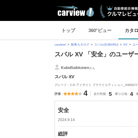
トップ
360°ビュー
カタ
carview!
新車カタログ
スバル(SUBARU)
XV
ユ
スバル XV 「安全」のユーザ
KuboRaikkonen
さん
スバル XV
グレード：2.0i アイサイト プラウドエディション_AWD(CVT_2
4
5
4
評価
走行性能
乗り心地
安全
2024.9.14
総評