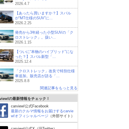
2026.4.7
【あったら買いますか？】スバル
が“MT仕様のSUV”に...
2026.2.25
発売から3年経った小型SUVの「ク
ロストレック」。扱い...
2026.1.15
【ついに“本物のハイブリッド”にな
った？】スバル新型「...
2025.12.4
「クロストレック」改良で特別仕様
車追加。販売店が語る「...
2025.8.8
関連記事をもっと見る
rview!の最新情報をチェック！
トヨタ ハリアーハイブ
トヨタ ライズ
ホ
リッド
carview!公式Facebook
最新のクルマ情報をお届けするcarvie
w!オフィシャルページ
（外部サイト）
carview!公式X（旧Twitter）