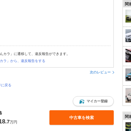
関
んカラ」に遷移して、違反報告ができます。
カラ」から、違反報告をする
次のレビュー
ジに戻る
マイカー登録
格
関
中古車を検索
18
.7
万円