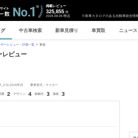
掲載レビュー
325,855
件
時点
※新車カタログのある自動車総合情報
2026.08.06
ログ
中古車検索
新車見積り
車買取
ニュース
ーザーレビュー・評価一覧
安全
ーレビュー
.0) 2016年式
乗車形式：マイカー
2
4
3
3
燃費
デザイン
積載性
価格