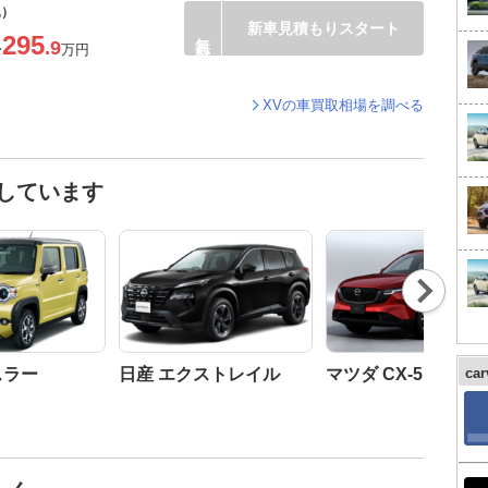
込）
新車見積もりスタート
295
.9
〜
万円
XVの車買取相場を調べる
しています
Nex
t
スラー
日産 エクストレイル
マツダ CX-5
ca