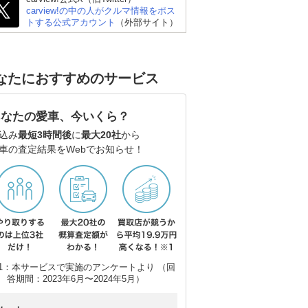
carview!の中の人がクルマ情報をポス
トする公式アカウント
（外部サイト）
なたにおすすめのサービス
あなたの愛車、今いくら？
込み
最短3時間後
に
最大20社
から
車の査定結果をWebでお知らせ！
1：本サービスで実施のアンケートより （回
答期間：2023年6月〜2024年5月）