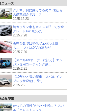
連ニュース
クルマ、何に乗ってるの？ 僕たち
の愛車紹介 #33｜ス...
2025.12.23
純ガソリン車もオススメ!? てか全
グレード4WDだった...
2025.7.28
販売台数では初代ヴェゼル圧倒
も…… スバルXVのほうが...
2025.7.20
【スバルXVオーナーに訊く】エン
ジン専用コーティング剤...
2025.2.21
【10年ひと昔の新車】スバル イン
プレッサXVは、乗り...
2025.2.2
連編集記事
かつての“派生”が今や主役に？ スバ
ル「クロストレック...