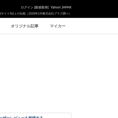
ログイン
[
新規取得
]
Yahoo! JAPAN
サイト5社との比較（2026年2月株式会社プラグ調べ）
オリジナル記事
マイカー