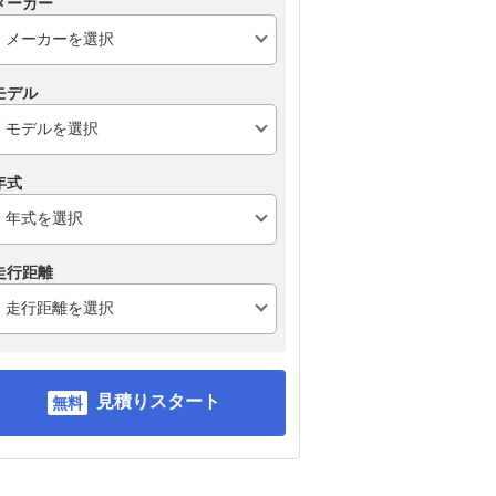
メーカー
モデル
年式
走行距離
見積りスタート