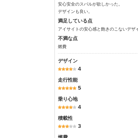
安心安全のスバルが欲しかった。
デザインも良い。
満足している点
アイサイトの安心感と飽きのこないデザ
不満な点
燃費
デザイン
4
走行性能
5
乗り心地
4
積載性
3
燃費