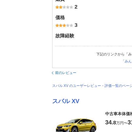
2
価格
3
故障経験
下記のリンクから「み
「みん
前のレビュー
スバル XV のユーザーレビュー・評価一覧のペー
スバル XV
中古車本体価
34
3
.8
万円
〜