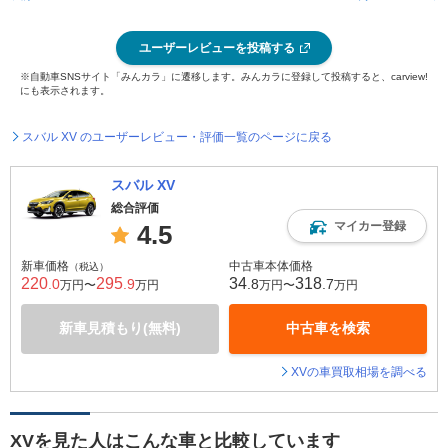
ユーザーレビューを投稿する
※自動車SNSサイト「みんカラ」に遷移します。みんカラに登録して投稿すると、carview!
にも表示されます。
スバル XV のユーザーレビュー・評価一覧のページに戻る
スバル XV
総合評価
マイカー登録
4.5
新車価格
中古車本体価格
（税込）
220
295
34
318
.0
.9
.8
.7
万円〜
万円
万円〜
万円
新車見積もり(無料)
中古車を検索
XVの車買取相場を調べる
XVを見た人はこんな車と比較しています