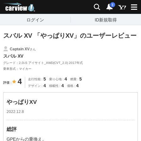
carview!
検索
通知
i
ログイン
ID新規取得
スバル XV 「やっぱりXV」のユーザーレビュー
Captain XV
さん
スバル XV
グレード：2.0i-S アイサイト_AWD(CVT_2.0) 2017年式
乗車形式：マイカー
5
4
5
4
走行性能
乗り心地
燃費
評価
4
4
4
デザイン
積載性
価格
やっぱりXV
2022.12.8
総評
GPEからの乗換え。