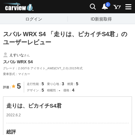
carview!
検索
通知
i
ログイン
ID新規取得
スバル WRX S4 「走りは、ピカイチS4君」の
ユーザーレビュー
えすいな
さん
スバル WRX S4
グレード：2.0GT-S アイサイト_AWD(CVT_2.0) 2015年式
乗車形式：マイカー
5
3
5
5
走行性能
乗り心地
燃費
評価
5
-
4
デザイン
積載性
価格
走りは、ピカイチS4君
2022.6.2
総評