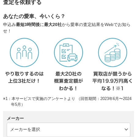
査定を依頼する
あなたの愛車、今いくら？
申込み
最短3時間後
に
最大20社
から愛車の査定結果をWebでお知ら
せ！
※1：本サービスで実施のアンケートより （回答期間：2023年6月〜2024
年5月）
メーカー