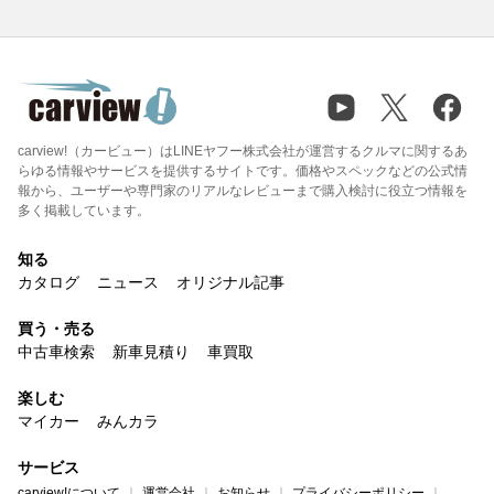
carview!（カービュー）はLINEヤフー株式会社が運営するクルマに関するあ
らゆる情報やサービスを提供するサイトです。価格やスペックなどの公式情
報から、ユーザーや専門家のリアルなレビューまで購入検討に役立つ情報を
多く掲載しています。
知る
カタログ
ニュース
オリジナル記事
買う・売る
中古車検索
新車見積り
車買取
楽しむ
マイカー
みんカラ
サービス
carview!について
運営会社
お知らせ
プライバシーポリシー