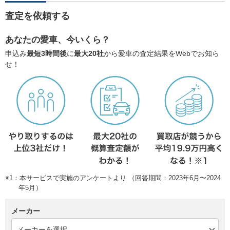
査定を依頼する
あなたの愛車、今いくら？
申込み
最短3時間後
に
最大20社
から愛車の査定結果をWebでお知ら
せ！
※1：本サービスで実施のアンケートより （回答期間：2023年6月〜2024
年5月）
メーカー