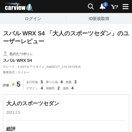
carview!
検索
通知
i
ログイン
ID新規取得
スバル WRX S4 「大人のスポーツセダン」のユ
ーザーレビュー
北のたつや
さん
スバル WRX S4
グレード：2.0GT-S アイサイト_AWD(CVT_2.0) 2015年式
乗車形式：マイカー
5
4
3
5
走行性能
乗り心地
燃費
評価
4
2
4
デザイン
積載性
価格
大人のスポーツセダン
2021.2.5
総評