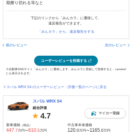
期擦り切れる等なと
下記のリンクから「みんカラ」に遷移して、
違反報告ができます。
「みんカラ」から、違反報告をする
前のレビュー
次のレビュー
ユーザーレビューを投稿する
※自動車SNSサイト「みんカラ」に遷移します。みんカラに登録して投稿すると、carview!
にも表示されます。
スバル WRX S4 のユーザーレビュー・評価一覧のページに戻る
スバル WRX S4
総合評価
マイカー登録
4.7
新車価格
中古車本体価格
（税込）
447
610
120
1165
.7
.5
.0
.0
万円〜
万円
万円〜
万円