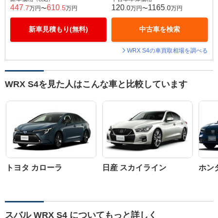
447
610
120
1165
.7
.5
.0
.0
万円〜
万円
万円〜
万円
新車見積もり(無料)
中古車を検索
WRX S4の車買取相場を調べる
WRX S4を見た人はこんな車と比較しています
トヨタ カローラ
日産 スカイライン
ホン
スバル WRX S4 についてもっと詳しく