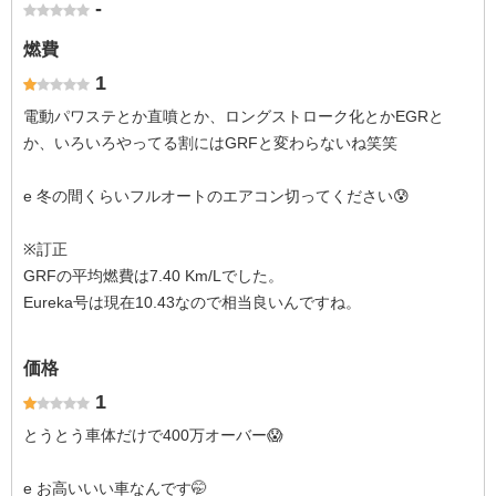
-
燃費
1
電動パワステとか直噴とか、ロングストローク化とかEGRと
か、いろいろやってる割にはGRFと変わらないね笑笑
e 冬の間くらいフルオートのエアコン切ってください😰
※訂正
GRFの平均燃費は7.40 Km/Lでした。
Eureka号は現在10.43なので相当良いんですね。
価格
1
とうとう車体だけで400万オーバー😱
e お高いいい車なんです🤭