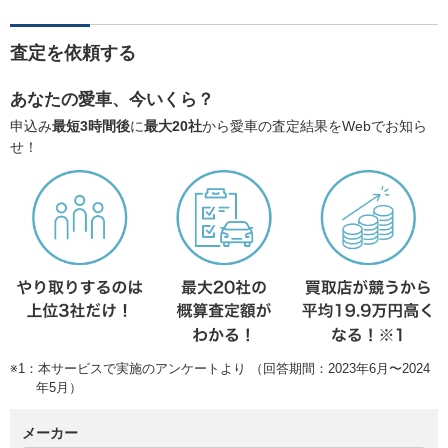
査定を依頼する
あなたの愛車、今いくら？
申込み
最短3時間後
に
最大20社
から愛車の査定結果をWebでお知ら
せ！
※1：本サービスで実施のアンケートより （回答期間：2023年6月〜2024
年5月）
メーカー