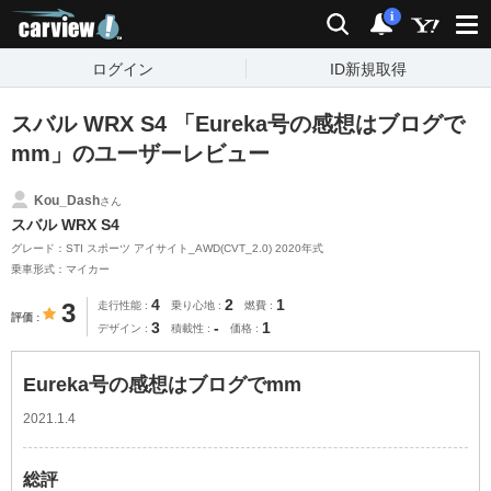
carview!
検索
通知
i
ログイン
ID新規取得
スバル WRX S4 「Eureka号の感想はブログで
mm」のユーザーレビュー
Kou_Dash
さん
スバル WRX S4
グレード：STI スポーツ アイサイト_AWD(CVT_2.0) 2020年式
乗車形式：マイカー
4
2
1
3
走行性能
乗り心地
燃費
評価
3
-
1
デザイン
積載性
価格
Eureka号の感想はブログでmm
2021.1.4
総評