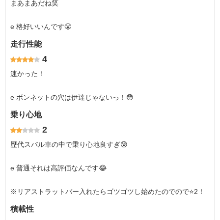
まあまあだね笑
e 格好いいんです😤
走行性能
4
速かった！
e ボンネットの穴は伊達じゃないっ！😳
乗り心地
2
歴代スバル車の中で乗り心地良すぎ😰
e 普通それは高評価なんです😂
※リアストラットバー入れたらゴツゴツし始めたのでので⭐2！
積載性