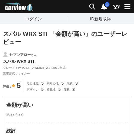
carview!
検索
通知
i
ログイン
ID新規取得
スバル WRX STI 「金額が高い」のユーザーレ
ビュー
セブンアロー
さん
スバル WRX STI
グレード：WRX STI_AWD(MT_2.0) 2019年式
乗車形式：マイカー
5
5
3
5
走行性能
乗り心地
燃費
評価
5
5
3
デザイン
積載性
価格
金額が高い
2022.4.22
総評