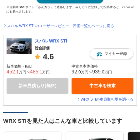
※自動車SNSサイト「みんカラ」に遷移します。みんカラに登録して投稿すると、carview!
にも表示されます。
スバル WRX STI のユーザーレビュー・評価一覧のページに戻る
スバル WRX STI
総合評価
マイカー登録
4.6
新車価格
中古車本体価格
（税込）
452
485
92
939
.1
.1
.0
.0
万円〜
万円
万円〜
万円
新車見積もり(無料)
中古車を検索
WRX STIの車買取相場を調べる
WRX STIを見た人はこんな車と比較しています