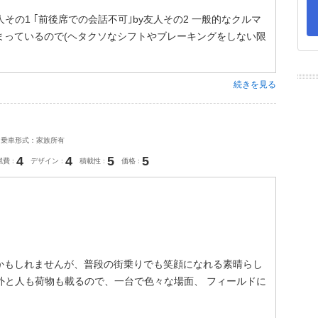
その1 ｢前後席での会話不可｣by友人その2 一般的なクルマ
まっているので(ヘタクソなシフトやブレーキングをしない限
続きを見る
乗車形式：家族所有
4
4
5
5
燃費
デザイン
積載性
価格
かもしれませんが、普段の街乗りでも笑顔になれる素晴らし
意外と人も荷物も載るので、一台で色々な場面、 フィールドに