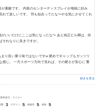
目が素敵です。 内装のセンターディスプレイが地味に好み
見れて楽しいです。 羽も似合ってたな〜やる気にさせてくれ
能がいいだけにここは気になったな〜 あと純正ビル脚は、街
ばそれなりに良きですが。
あまり良い乗り味ではないですw 硬めでギャップもガッツリ
な感じ。 一方スポーツ方向で見れば、その硬さが安心に 繋
続きを見る
乗車形式：マイカー
3
5
5
5
燃費
デザイン
積載性
価格