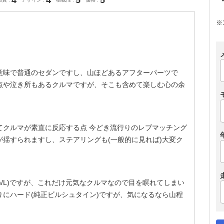
4
4
5
5
※
意味で普通のセダンですし、山ほどあるアフターパーツで
点や泣き所もあるクルマですが、そこも含めて楽しむ心の余
てクルマが素直に反応する点 今どき流行りのレブマッチング
揺すられますし、ステアリングも(一般的に見れば)大変ク
km/L)ですが、これだけ元気なクルマなので目を瞑れてしまい
なりにハード(純正ビルシュタイン)ですが、気になるなら山程