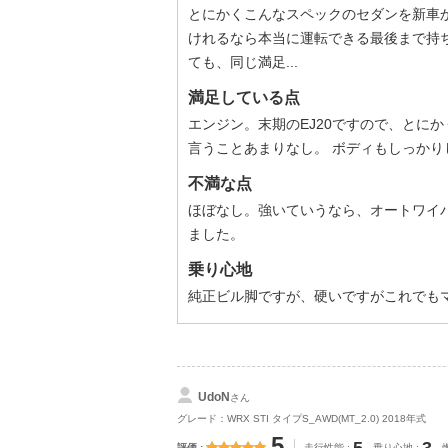
とにかくこんなスペックのセダンを新車
けれるなら本当に運転できる最後まで持ち
ても、同じ満足...
満足している点
エンジン。末期のEJ20ですので、とに
言うことあまりなし。 ボディもしっかり
不満な点
ほぼなし。強いていうなら、オートワイ
ました。
乗り心地
純正ビル脚ですが、硬いですがこれでも
UdoN
さん
グレード：WRX STI タイプS_AWD(MT_2.0) 2018年式
5
評価
走行性能
乗り心地