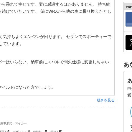
から乗れて幸せです。妻に感謝するほかありません。 持ち続
ca
続けていたいです。 仮にWRXから他の車に乗り換えたとし
かく気持ちよくエンジンが回ります。 セダンでスポーティーで
しています。
パーはいらない。納車前にスバルで間欠仕様に変更しちゃい
あ
マイルドになった方でしょう。
申
愛
続きを見る
乗車形式：マイカー
燃費
デザイン
積載性
価格