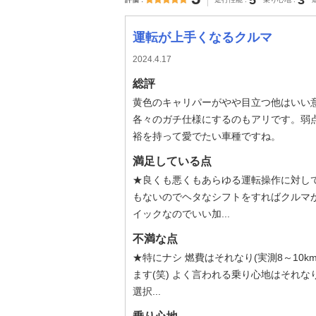
5
3
運転が上手くなるクルマ
2024.4.17
総評
黄色のキャリパーがやや目立つ他はいい
各々のガチ仕様にするのもアリです。弱
裕を持って愛でたい車種ですね。
満足している点
★良くも悪くもあらゆる運転操作に対し
もないのでヘタなシフトをすればクルマが
イックなのでいい加...
不満な点
★特にナシ 燃費はそれなり(実測8～10
ます(笑) よく言われる乗り心地はそれ
選択...