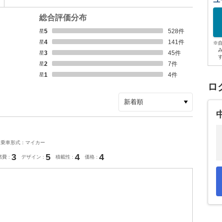
ユ
総合評価分布
星5
528
件
星4
141
件
※
星3
45
件
星2
7
件
星1
4
件
ロ
乗車形式：マイカー
3
5
4
4
燃費
デザイン
積載性
価格