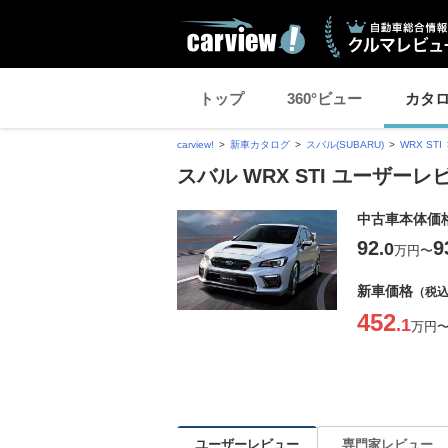
トップ
360°ビュー
カタ
carview!
新車カタログ
スバル(SUBARU)
WRX STI
スバル WRX STI ユーザーレ
中古車本体価
92
9
.0
万円
〜
新車価格
（税
452
.1
万円
ユーザーレビュー
専門家レビュー