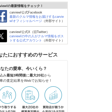
rview!の最新情報をチェック！
carview!公式Facebook
最新のクルマ情報をお届けするcarvie
w!オフィシャルページ
（外部サイト）
carview!公式X（旧Twitter）
carview!の中の人がクルマ情報をポス
トする公式アカウント
（外部サイト）
なたにおすすめのサービス
あなたの愛車、今いくら？
込み
最短3時間後
に
最大20社
から
車の査定結果をWebでお知らせ！