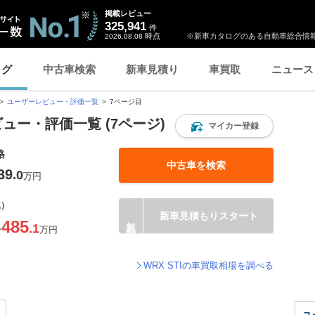
掲載レビュー
325,941
件
時点
※新車カタログのある自動車総合情報
2026.08.08
ログ
中古車検索
新車見積り
車買取
ニュース
ユーザーレビュー・評価一覧
7ページ目
ビュー・評価一覧 (7ページ)
マイカー登録
格
中古車を検索
39
.0
万円
込）
新車見積もりスタート
485
.1
〜
万円
WRX STIの車買取相場を調べる