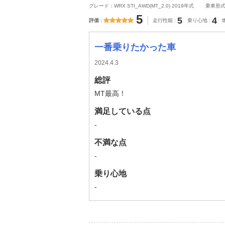
グレード：WRX STI_AWD(MT_2.0) 2019年式
乗車形
5
5
4
評価
走行性能
乗り心地
一番乗りたかった車
2024.4.3
総評
MT最高！
満足している点
-
不満な点
-
乗り心地
-