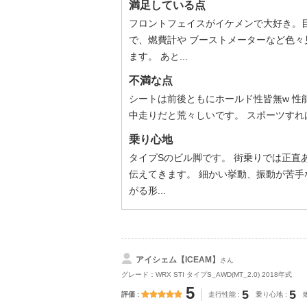
満足している点
フロントフェイスがイケメンで大好き。
で、燃費計や ブーストメーターなど色々
ます。 あと...
不満な点
シートは前後ともにホールド性皆無w 性
中走りだと荒々しいです。 スポーツすれ
乗り心地
タイプSのビル脚です。 街乗りでは正直
伝えてきます。 細かい挙動、振動が苦手
がる形...
アイシェム【ICEAM】
さん
グレード：WRX STI タイプS_AWD(MT_2.0) 2018年式
5
5
5
評価
走行性能
乗り心地