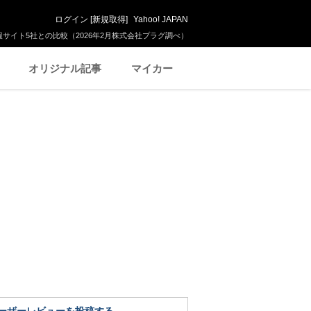
ログイン
[
新規取得
]
Yahoo! JAPAN
サイト5社との比較（2026年2月株式会社プラグ調べ）
オリジナル記事
マイカー