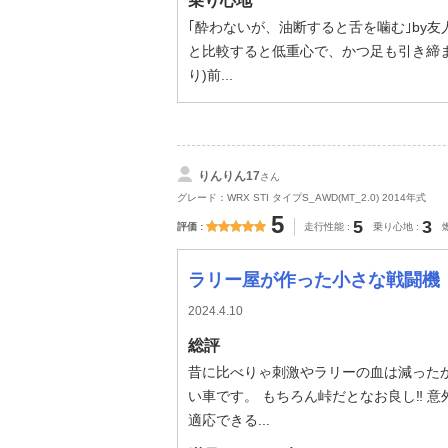
乗り心地
｢酔わないが、油断すると舌を噛む｣by友人
と比較すると低重心で、かつ足も引き締
り)前...
りんりん17
さん
グレード：WRX STI タイプS_AWD(MT_2.0) 2014年式
5
5
3
評価
走行性能
乗り心地
ラリー屋が作った小さな戦闘機
2024.4.10
総評
昔に比べりゃ刺激やラリーの血は減った
い車です。 もちろん峠だとなお良し‼︎ 
適応できる...