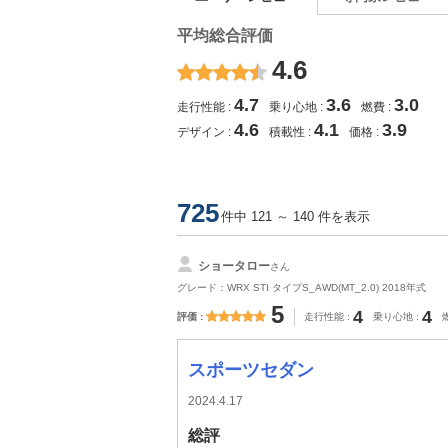
平均総合評価
4.6
4.7
3.6
3.0
走行性能
乗り心地
燃費
4.6
4.1
3.9
デザイン
積載性
価格
725
件中 121 ～ 140 件を表示
ショータロー
さん
グレード：WRX STI タイプS_AWD(MT_2.0) 2018年式
5
4
4
評価
走行性能
乗り心地
スポーツセダン
2024.4.17
総評