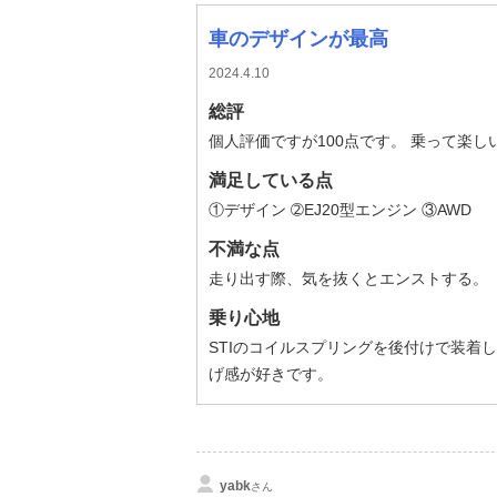
車のデザインが最高
2024.4.10
総評
個人評価ですが100点です。 乗って楽し
満足している点
①デザイン ➁EJ20型エンジン ③AWD
不満な点
走り出す際、気を抜くとエンストする。
乗り心地
STIのコイルスプリングを後付けで装着
げ感が好きです。
yabk
さん