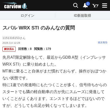
carview!
検索
通知
i
ログイン
ID新規取得
スバル WRX STI のみんなの質問
1151316153さん
違反報告
2026.3.4 12:28
回答数：
8
閲覧数：
179
解決済み
先月AT限定解除をして、最近からGDB A型（インプレッサ
WRX STI）に乗り始めました。
MT車に乗ること自体がまだ慣れておらず、操作がおぼつか
ない状態です。
特に1速での発進時にもたつくことが多く、信号待ちからの
スタートでも隣の軽自動車の方が先にスムーズに発進して
いくことがよくあります。エンストするほどではないので
すが、どうしても出足が鈍くなってしまいます。