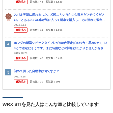
解決済み
回答数：
43
閲覧数：
1,829
スバル界隈に疲れました。相談…というか少し吐きださせてくださ
い。 とあるスバル車が気に入って新車で購入し、その流れで数年前
からXをやるようになりました。 こんなポストがありました。 中古
2024.3.14
解決済み
回答数：
41
閲覧数：
1,661
のBE...
ホンダの新型シビックタイプRが750台限定(白550台・黒200台)、42
8万で確定だそうです。まだ装備などの詳細はわかりませんが皆さん
この価格設定をどう思いますか。 個人的にはやはり高すぎじゃ...
2015.10.28
解決済み
回答数：
40
閲覧数：
5,410
初めて買った自動車は何ですか？
2011.8.18
解決済み
回答数：
39
閲覧数：
698
WRX STIを見た人はこんな車と比較しています