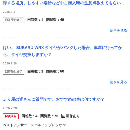
障する場所、しやすい場所など中古購入時の注意点教えてもらいた
いです あと保証には入ったほうが良いですか?
2026.8.1
回答数：
1
閲覧数：
49
回答受付終了
続きを見る
はい。 SUBARU WRX タイヤがパンクした場合、車屋に行ってか
ら、タイヤ交換しますか？
2026.7.28
回答数：
3
閲覧数：
60
回答受付終了
続きを見る
走り屋の皆さんに質問です。おすすめの車は何ですか？
2026.7.20
回答数：
4
閲覧数：
76
画像あり
解決済み
ベストアンサー：
スバルインプレッサ sti