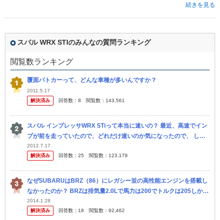
続きを見る
スバル WRX STIのみんなの質問ランキング
閲覧数ランキング
覆面パトカーって、どんな車種が多いんですか？
2011.5.17
解決済み
回答数：
8
閲覧数：
143,561
スバル インプレッサWRX STiって本当に速いの？ 最近、高速でイン
プが前を走っていたので、どれだけ速いのか気になったので、 しつ
こく煽ってパッシングして挑発してみました。 すると相手も挑...
2012.7.17
解決済み
回答数：
25
閲覧数：
123,179
なぜSUBARUはBRZ（86）にレガシー並の高性能エンジンを搭載し
なかったのか？ BRZは排気量2.0Lで馬力は200でトルクは205しかあ
りません。 レガシーの2.0ℓ DOHC直噴ターボ“...
2014.1.28
解決済み
回答数：
18
閲覧数：
92,462