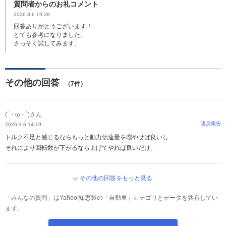
質問者からのお礼コメント
2026.3.6 19:38
回答ありがとうございます！
とても参考になりました。
さっそく試してみます。
その他の回答
（7件）
(´・ω・`)さん
違反報告
2026.3.6 14:19
トルク不足と感じるならもっと動力伝達量を増やせば良いし
それにより回転数が下がるなら上げてやれば良いだけ。
その他の回答をもっと見る
「みんなの質問」はYahoo!知恵袋の「自動車」カテゴリとデータを共有してい
ます。