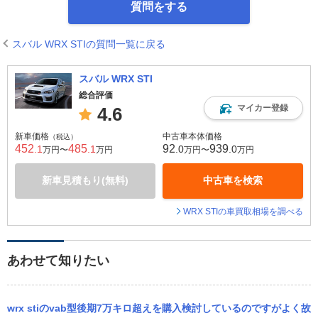
質問をする
スバル WRX STIの質問一覧に戻る
スバル WRX STI
総合評価
マイカー登録
4.6
新車価格
中古車本体価格
（税込）
452
485
92
939
.1
.1
.0
.0
万円〜
万円
万円〜
万円
新車見積もり(無料)
中古車を検索
WRX STIの車買取相場を調べる
あわせて知りたい
wrx stiのvab型後期7万キロ超えを購入検討しているのですがよく故