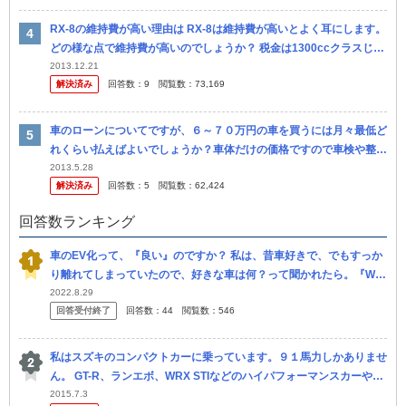
RX-8の維持費が高い理由は RX-8は維持費が高いとよく耳にします。
どの様な点で維持費が高いのでしょうか？ 税金は1300ccクラスじゃ
なく レシプロ換算で1300cc×1.5で1950c...
2013.12.21
解決済み
回答数：
9
閲覧数：
73,169
車のローンについてですが、６～７０万円の車を買うには月々最低ど
れくらい払えばよいでしょうか？車体だけの価格ですので車検や整
備、税金は除き質問いたします。 ３～４万円程のプランもあります
2013.5.28
解決済み
回答数：
5
閲覧数：
62,424
か？ 高...
回答数ランキング
車のEV化って、『良い』のですか？ 私は、昔車好きで、でもすっか
り離れてしまっていたので、好きな車は何？って聞かれたら。『WR
X STI！』『ランエボX！』なんて出てしまう古い人間です。 離れ...
2022.8.29
回答受付終了
回答数：
44
閲覧数：
546
私はスズキのコンパクトカーに乗っています。９１馬力しかありませ
ん。 GT-R、ランエボ、WRX STIなどのハイパフォーマンスカーや外
車を見るたびに、悲しくなります。 なぜなら、自分の車よりも...
2015.7.3