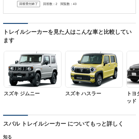
回答受付終了
回答数：
2
閲覧数：
43
場から
トレイルシーカーを見た人はこんな車と比較してい
ます
スズキ ジムニー
スズキ ハスラー
トヨ
ッド
スバル トレイルシーカー についてもっと詳しく
知る