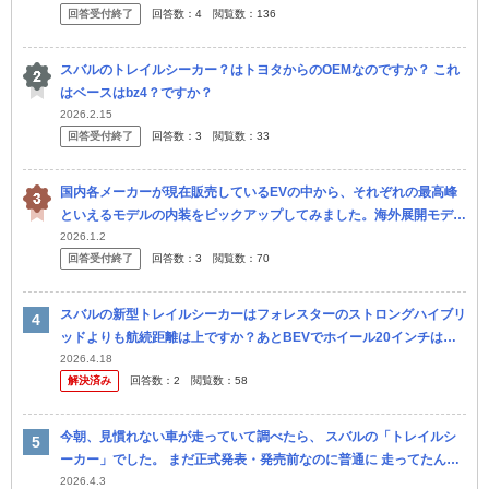
回答受付終了
回答数：
4
閲覧数：
136
スバルのトレイルシーカー？はトヨタからのOEMなのですか？ これ
はベースはbz4？ですか？
2026.2.15
回答受付終了
回答数：
3
閲覧数：
33
国内各メーカーが現在販売しているEVの中から、それぞれの最高峰
といえるモデルの内装をピックアップしてみました。海外展開モデル
も含めてリサーチしましたが、もし間違ってる部分があればご指摘く
2026.1.2
回答受付終了
回答数：
3
閲覧数：
70
ださい。 皆さ
スバルの新型トレイルシーカーはフォレスターのストロングハイブリ
ッドよりも航続距離は上ですか？あとBEVでホイール20インチはタ
イヤの維持費が高いと思いませんか。
2026.4.18
解決済み
回答数：
2
閲覧数：
58
今朝、見慣れない車が走っていて調べたら、 スバルの「トレイルシ
ーカー」でした。 まだ正式発表・発売前なのに普通に 走ってたんで
すが、 これってなんでなんでしょう？ 群馬ナンバーだったので、工
2026.4.3