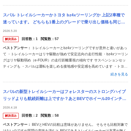
スバル トレイルシーカーかトヨタ bz4xツーリングか 上記2車種で
迷っています。 どちらも1番上のグレードで乗り出し価格も同じく
らいです。 納車時期はスバルが8月、トヨタが10月ということで...
2026.5.20
回答数：
1
閲覧数：
57
解決済み
ベストアンサー：
トレイルシーカーとbz4xツーリングですが意外と違いがあっ
て ・トレイルシーカーはリヤ駆動が強めで安定志向の走行性能 ・bz4xツーリン
グはリヤ駆動弱め（e-FOUR）の走行距離重視の傾向です サスペンションセッ
ティングも ・スバルは運転を楽しめる接地感や安定感を高めています ・トヨタ
は乗り心地重視でマイルドな雰囲気になります ４WD（AWD）で比較をされて
続きを見る
いるようですが、目的によって違いますのでアウトドアも雪道もってならスバ
ルの方が良いですし、街乗りがほとんどって場合はトヨタでしょうね。
スバルの新型トレイルシーカーはフォレスターのストロングハイブ
リッドよりも航続距離は上ですか？あとBEVでホイール20インチは
タイヤの維持費が高いと思いませんか。
2026.4.18
回答数：
2
閲覧数：
58
解決済み
ベストアンサー：
BEVとHEVの比較は意味がありません。 そもそも比較対象で
はないのですが質問の意味を汲むと BEVであるトレイルシーカーは充電が無く