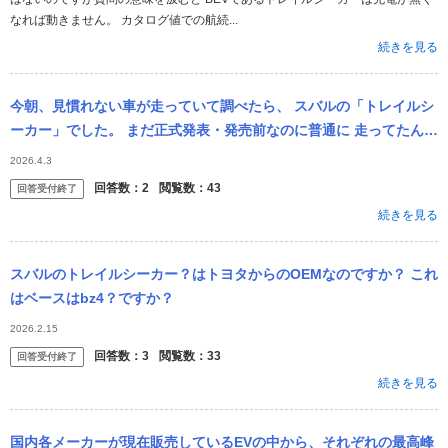
なれば動きません。 カタログ値での航続...
続きを見る
今朝、見慣れない車が走っていて調べたら、 スバルの「トレイルシ
ーカー」でした。 まだ正式発表・発売前なのに普通に 走ってたんで
すが、 これってなんでなんでしょう？ 群馬ナンバーだったので、工
2026.4.3
場から
回答数：
2
閲覧数：
43
回答受付終了
続きを見る
スバルのトレイルシーカー？はトヨタからのOEMなのですか？ これ
はベースはbz4？ですか？
2026.2.15
回答数：
3
閲覧数：
33
回答受付終了
続きを見る
国内各メーカーが現在販売しているEVの中から、それぞれの最高峰