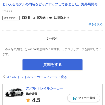
といえるモデルの内装をピックアップしてみました。海外展開モデ
ルも含めてリサーチしましたが、もし間違ってる部分があればご指
2026.1.2
摘ください。 皆さ
回答数：
3
閲覧数：
70
画像あり
回答受付終了
続きを見る
1
〜
6
/
6
件
「みんなの質問」はYahoo!知恵袋の「自動車」カテゴリとデータを共有してい
ます。
質問をする
スバル トレイルシーカー のページに戻る
スバル トレイルシーカー
総合評価
マイカー登録
4.5