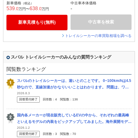
新車価格
中古車本体価格
（税込）
539
638
-
.0
.0
万円〜
万円
中古車を検索
新車見積もり(無料)
トレイルシーカーの車買取相場を調べる
スバル トレイルシーカーのみんなの質問ランキング
閲覧数ランキング
スバルのトレイルシーカーは、速いとのことです。 0−100km/hは4.5
秒なので、直線加速がかなりいいことはわかります。 問題は、ワイ
ンディング、特に下りなんですが、速く楽しく運転できますか？
2026.8.3
回答受付終了
回答数：
4
閲覧数：
136
国内各メーカーが現在販売しているEVの中から、それぞれの最高峰
といえるモデルの内装をピックアップしてみました。海外展開モデル
も含めてリサーチしましたが、もし間違ってる部分があればご指摘く
2026.1.2
回答受付終了
回答数：
3
閲覧数：
70
ださい。 皆さ