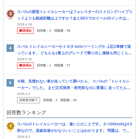
スバルの新型トレイルシーカーはフォレスターのストロングハイブリ
ッドよりも航続距離は上ですか？あとBEVでホイール20インチはタ
イヤの維持費が高いと思いませんか。
2026.4.18
解決済み
回答数：
2
閲覧数：
58
スバル トレイルシーカーかトヨタ bz4xツーリングか 上記2車種で迷
っています。 どちらも1番上のグレードで乗り出し価格も同じくらい
です。 納車時期はスバルが8月、トヨタが10月ということで...
2026.5.20
解決済み
回答数：
1
閲覧数：
57
今朝、見慣れない車が走っていて調べたら、 スバルの「トレイルシ
ーカー」でした。 まだ正式発表・発売前なのに普通に 走ってたんで
すが、 これってなんでなんでしょう？ 群馬ナンバーだったので、工
2026.4.3
回答受付終了
回答数：
2
閲覧数：
43
場から
回答数ランキング
スバルのトレイルシーカーは、速いとのことです。 0−100km/hは4.5
秒なので、直線加速がかなりいいことはわかります。 問題は、ワイ
ンディング、特に下りなんですが、速く楽しく運転できますか？
2026.8.3