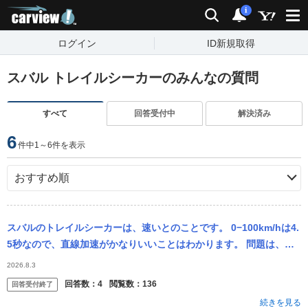
carview!
検索
通知
i
ログイン
ID新規取得
スバル トレイルシーカーのみんなの質問
すべて
回答受付中
解決済み
6
件中1～6件を表示
スバルのトレイルシーカーは、速いとのことです。 0−100km/hは4.
5秒なので、直線加速がかなりいいことはわかります。 問題は、ワ
インディング、特に下りなんですが、速く楽しく運転できますか？
2026.8.3
回答数：
4
閲覧数：
136
回答受付終了
続きを見る