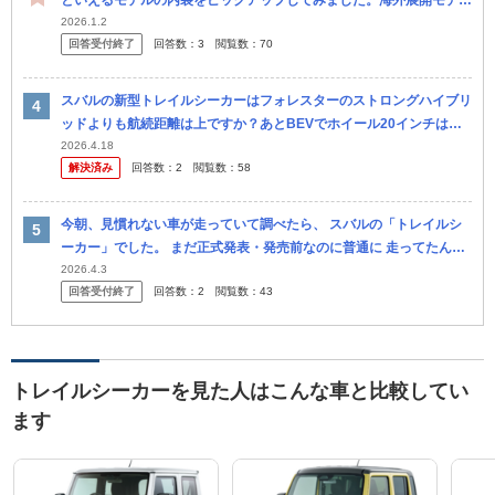
といえるモデルの内装をピックアップしてみました。海外展開モデル
も含めてリサーチしましたが、もし間違ってる部分があればご指摘く
2026.1.2
回答受付終了
回答数：
3
閲覧数：
70
ださい。 皆さ
スバルの新型トレイルシーカーはフォレスターのストロングハイブリ
ッドよりも航続距離は上ですか？あとBEVでホイール20インチはタ
イヤの維持費が高いと思いませんか。
2026.4.18
解決済み
回答数：
2
閲覧数：
58
今朝、見慣れない車が走っていて調べたら、 スバルの「トレイルシ
ーカー」でした。 まだ正式発表・発売前なのに普通に 走ってたんで
すが、 これってなんでなんでしょう？ 群馬ナンバーだったので、工
2026.4.3
回答受付終了
回答数：
2
閲覧数：
43
場から
トレイルシーカーを見た人はこんな車と比較してい
ます