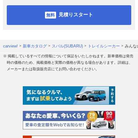
見積りスタート
carview!
新車カタログ
スバル(SUBARU)
トレイルシーカー
みんな
※ 掲載しているすべての情報について保証をいたしかねます。新車価格は発売
時の価格のため、掲載価格と実際の価格が異なる場合があります。詳細は、
メーカーまたは取扱販売店にてお問い合わせください。