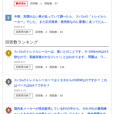
解決済み
回答数：
1
閲覧数：
57
今朝、見慣れない車が走っていて調べたら、 スバルの「トレイルシ
ーカー」でした。 まだ正式発表・発売前なのに普通に 走ってたんで
すが、 これってなんでなんでしょう？ 群馬ナンバーだったので、工
2026.4.3
回答受付終了
回答数：
2
閲覧数：
43
場から
回答数ランキング
スバルのトレイルシーカーは、速いとのことです。 0−100km/hは4.5
秒なので、直線加速がかなりいいことはわかります。 問題は、ワイ
ンディング、特に下りなんですが、速く楽しく運転できますか？
2026.8.3
回答受付終了
回答数：
4
閲覧数：
136
スバルのトレイルシーカー？はトヨタからのOEMなのですか？ これ
はベースはbz4？ですか？
2026.2.15
回答受付終了
回答数：
3
閲覧数：
33
国内各メーカーが現在販売しているEVの中から、それぞれの最高峰