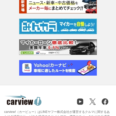
carview!（カービュー）はLINEヤフー株式会社が運営するクルマに関するあ