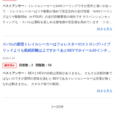
ベストアンサー：
トレイルシーカーとbz4xツーリングですが意外と違いがあっ
て ・トレイルシーカーはリヤ駆動が強めで安定志向の走行性能 ・bz4xツーリン
グはリヤ駆動弱め（e-FOUR）の走行距離重視の傾向です サスペンションセッ
ティングも ・スバルは運転を楽しめる接地感や安定感を高めています ・トヨタ
は乗り心地重視でマイルドな雰囲気になります ４WD（AWD）で比較をされて
続きを見る
いるようですが、目的によって違いますのでアウトドアも雪道もってならスバ
ルの方が良いですし、街乗りがほとんどって場合はトヨタでしょうね。
スバルの新型トレイルシーカーはフォレスターのストロングハイブ
リッドよりも航続距離は上ですか？あとBEVでホイール20インチは
タイヤの維持費が高いと思いませんか。
2026.4.18
回答数：
2
閲覧数：
58
解決済み
ベストアンサー：
BEVとHEVの比較は意味がありません。 そもそも比較対象で
はないのですが質問の意味を汲むと BEVであるトレイルシーカーは充電が無く
なれば動きません。 カタログ値での航続...
続きを見る
1
〜
2
/
2
件