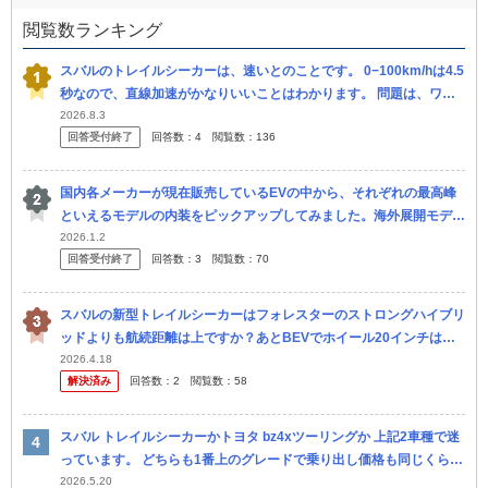
閲覧数ランキング
スバルのトレイルシーカーは、速いとのことです。 0−100km/hは4.5
秒なので、直線加速がかなりいいことはわかります。 問題は、ワイ
ンディング、特に下りなんですが、速く楽しく運転できますか？
2026.8.3
回答受付終了
回答数：
4
閲覧数：
136
国内各メーカーが現在販売しているEVの中から、それぞれの最高峰
といえるモデルの内装をピックアップしてみました。海外展開モデル
も含めてリサーチしましたが、もし間違ってる部分があればご指摘く
2026.1.2
回答受付終了
回答数：
3
閲覧数：
70
ださい。 皆さ
スバルの新型トレイルシーカーはフォレスターのストロングハイブリ
ッドよりも航続距離は上ですか？あとBEVでホイール20インチはタ
イヤの維持費が高いと思いませんか。
2026.4.18
解決済み
回答数：
2
閲覧数：
58
スバル トレイルシーカーかトヨタ bz4xツーリングか 上記2車種で迷
っています。 どちらも1番上のグレードで乗り出し価格も同じくらい
です。 納車時期はスバルが8月、トヨタが10月ということで...
2026.5.20