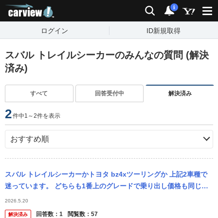
carview!
検索
通知
i
ログイン
ID新規取得
スバル トレイルシーカーのみんなの質問 (解決
済み)
すべて
回答受付中
解決済み
2
件中1～2件を表示
スバル トレイルシーカーかトヨタ bz4xツーリングか 上記2車種で
迷っています。 どちらも1番上のグレードで乗り出し価格も同じく
らいです。 納車時期はスバルが8月、トヨタが10月ということで...
2026.5.20
回答数：
1
閲覧数：
57
解決済み