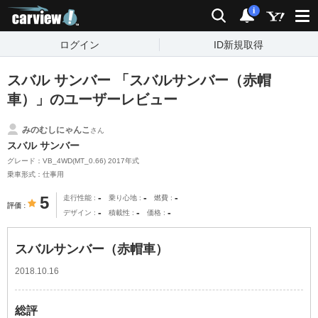
carview!
検索
通知
i
ログイン
ID新規取得
スバル サンバー 「スバルサンバー（赤帽
車）」のユーザーレビュー
みのむしにゃんこ
さん
スバル サンバー
グレード：VB_4WD(MT_0.66) 2017年式
乗車形式：仕事用
-
-
-
5
走行性能
乗り心地
燃費
評価
-
-
-
デザイン
積載性
価格
スバルサンバー（赤帽車）
2018.10.16
総評