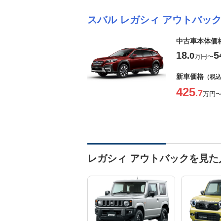
スバル レガシィ アウトバッ
中古車本体価
18
5
.0
万円
〜
新車価格
（税
425
.7
万円
レガシィ アウトバックを見