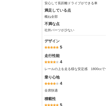
安心して長距離ドライブができる車
満足している点
概ね全部
不満な点
社外パーツが少ない
デザイン
5
走行性能
4
レールの上を走る様な安定感 1800cc
乗り心地
4
全席快適
積載性
5