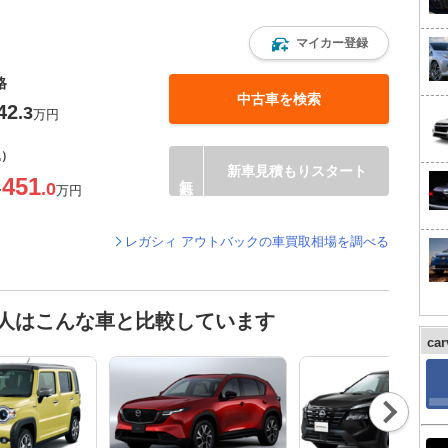
ク
マイカー登録
格
中古車を検索
42
.3
万円
込）
新車見積もりスタート
451
.0
〜
万円
レガシィ アウトバックの車買取相場を調べる
た人はこんな車と比較しています
ca
Nex
t