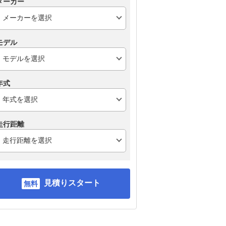
メーカー
モデル
年式
走行距離
見積りスタート