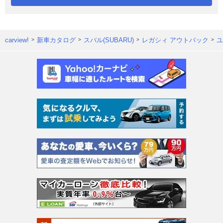
carview!
新車カタログ
スバル(SUBARU)
レガシィ アウトバック
ユ