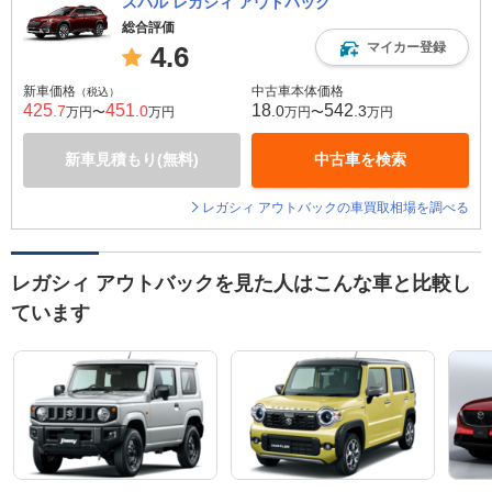
スバル レガシィ アウトバック
総合評価
マイカー登録
4.6
新車価格
中古車本体価格
（税込）
425
451
18
542
.7
.0
.0
.3
万円〜
万円
万円〜
万円
新車見積もり(無料)
中古車を検索
レガシィ アウトバックの車買取相場を調べる
レガシィ アウトバックを見た人はこんな車と比較し
ています