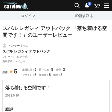
carview!
検索
通知
i
ログイン
ID新規取得
スバル レガシィ アウトバック 「落ち着ける空
間です！」のユーザーレビュー
トンキー！
さん
スバル レガシィ アウトバック
グレード：- 2014年式
乗車形式：マイカー
5
5
3
5
走行性能
乗り心地
燃費
評価
5
5
3
デザイン
積載性
価格
落ち着ける空間です！
2022.6.30
総評