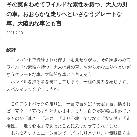
その実きわめてワイルドな素性を持つ、大人の男
の車。おおらかな走りへといざなうグレートな
車。大陸的な車とも言
2011.2.10
総評
エレガントで洗練された佇まいを見せながら、その実きわめて
ワイルドな素性を持つ、大人の男の車。おおらかな走りへといざ
なうグレートな車。大陸的な車とも言えそう。
ハンドルを握る者を虜にしてしまう、一種の魔力を感じます。
スバルマジックでしょうか。
このアウトバックの走りは、一言で言えば「安定」言い換えれ
ば「安全」「安心」だと思います。また、自分が運転に求めてい
るものが「速さ」「馬力」「乗り心地」ではなく「安定感」「走
破性」「走り心地」であったことに気づかせてくれました。
あらゆるシチュエーションで、どっしりと走り、小気味良く曲