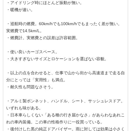
・アイドリング時にほとんど振動が無い。
・暖機が速い。
・巡航時の燃費。60km/hでも100km/hでもまったく差が無い。
実燃費で14.5km/L。
・燃費計。実燃費との誤差は許容範囲。
・使い良いカーゴスペース。
・大きすぎないサイズとロケーションを選ばない容貌。
・以上の点を合わせると、仕事で山から街から高速道まで走る自
分にとっては「実用性」も満点。
・耐久性も問題なさそう。
・アルミ製ボンネット、ハンドル、シート、サッシュレスドア。
いずれも味がある。
・日本車らしくない「ある種の行き届かなさ」があらわなあれこ
れの車内装備。この車の性格作りに一役買っている。
・後付けした黒の純正ドアバイザー。雨に対しては効果は小さく