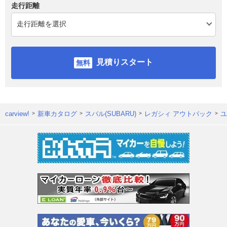
走行距離
見積りスタート
carview!
新車カタログ
スバル(SUBARU)
レガシィ アウトバック
ユ