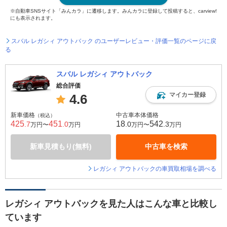
※自動車SNSサイト「みんカラ」に遷移します。みんカラに登録して投稿すると、carview!
にも表示されます。
スバル レガシィ アウトバック のユーザーレビュー・評価一覧のページに戻
る
スバル レガシィ アウトバック
総合評価
マイカー登録
4.6
新車価格
中古車本体価格
（税込）
425
451
18
542
.7
.0
.0
.3
万円〜
万円
万円〜
万円
新車見積もり(無料)
中古車を検索
レガシィ アウトバックの車買取相場を調べる
レガシィ アウトバックを見た人はこんな車と比較し
ています