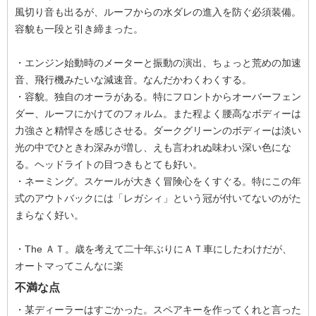
風切り音も出るが、ルーフからの水ダレの進入を防ぐ必須装備。
容貌も一段と引き締まった。
・エンジン始動時のメーターと振動の演出、ちょっと荒めの加速
音、飛行機みたいな減速音。なんだかわくわくする。
・容貌。独自のオーラがある。特にフロントからオーバーフェン
ダー、ルーフにかけてのフォルム。また程よく腰高なボディーは
力強さと精悍さを感じさせる。ダークグリーンのボディーは淡い
光の中でひときわ深みが増し、えも言われぬ味わい深い色にな
る。ヘッドライトの目つきもとても好い。
・ネーミング。スケールが大きく冒険心をくすぐる。特にこの年
式のアウトバックには「レガシィ」という冠が付いてないのがた
まらなく好い。
・The ＡＴ。歳を考えて二十年ぶりにＡＴ車にしたわけだが、
オートマってこんなに楽
不満な点
・某ディーラーはすごかった。スペアキーを作ってくれと言った