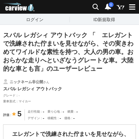
carview!
検索
通知
i
ログイン
ID新規取得
スバル レガシィ アウトバック 「 エレガント
で洗練された佇まいを見せながら、その実きわ
めてワイルドな素性を持つ、大人の男の車。お
おらかな走りへといざなうグレートな車。大陸
的な車とも言」のユーザーレビュー
ニックネーム非公開
さん
スバル レガシィ アウトバック
グレード：-
乗車形式：マイカー
-
-
-
5
走行性能
乗り心地
燃費
評価
-
-
-
デザイン
積載性
価格
エレガントで洗練された佇まいを見せながら、