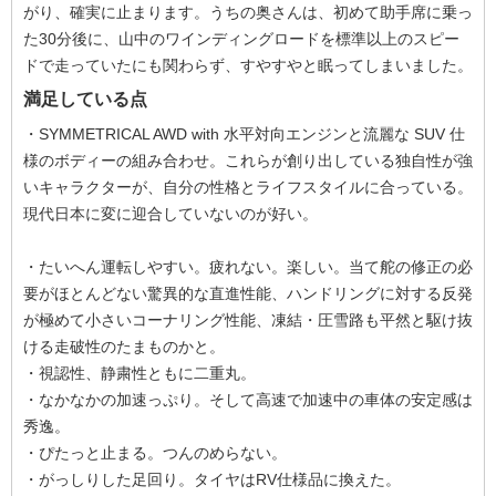
がり、確実に止まります。うちの奥さんは、初めて助手席に乗っ
た30分後に、山中のワインディングロードを標準以上のスピー
ドで走っていたにも関わらず、すやすやと眠ってしまいました。
満足している点
・SYMMETRICAL AWD with 水平対向エンジンと流麗な SUV 仕
様のボディーの組み合わせ。これらが創り出している独自性が強
いキャラクターが、自分の性格とライフスタイルに合っている。
現代日本に変に迎合していないのが好い。
・たいへん運転しやすい。疲れない。楽しい。当て舵の修正の必
要がほとんどない驚異的な直進性能、ハンドリングに対する反発
が極めて小さいコーナリング性能、凍結・圧雪路も平然と駆け抜
ける走破性のたまものかと。
・視認性、静粛性ともに二重丸。
・なかなかの加速っぷり。そして高速で加速中の車体の安定感は
秀逸。
・ぴたっと止まる。つんのめらない。
・がっしりした足回り。タイヤはRV仕様品に換えた。