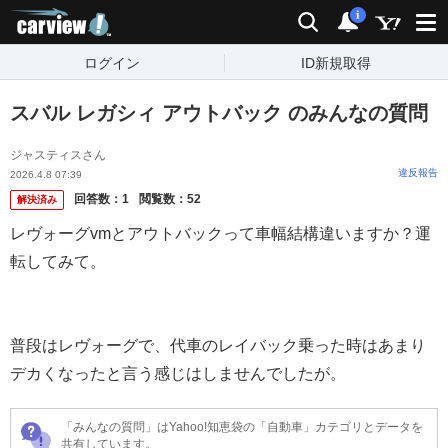
carview!
検索
通知
i
ログイン
ID新規取得
スバル レガシィ アウトバック のみんなの質問
ジャスティスさん
違反報告
2026.4.8 07:39
回答数：
1
閲覧数：
52
解決済み
レヴォーグvmとアウトバックって車幅結構違いますか？運
転してみて。
普段はレヴォーグで、代車のレイバック乗った時はあまり
デカくなったと言う感じはしませんでしたが。
「みんなの質問」はYahoo!知恵袋の「自動車」カテゴリとデータを
共有しています。