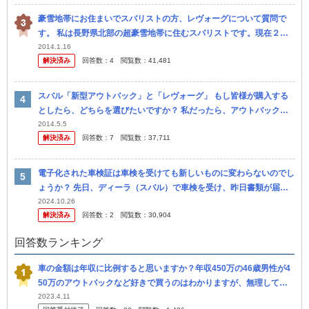
豪雪地帯にお住まいでスバリストの方、レヴォーグについて質問で
す。 私は長野県北部の超豪雪地帯に住むスバリストです。現在２０
０７年式レガシィツーリングワゴン２．０GTを乗っていて、７年目
2014.1.16
解決済み
回答数：
4
閲覧数：
41,481
になったの...
スバル「新型アウトバック」と「レヴォーグ」 もし皆様が購入する
としたら、どちらを選びたいですか？ 私だったら、アウトバックの
ほうを選びたいですね。 レヴォーグは、インプレッサベースの日本
2014.5.5
解決済み
回答数：
7
閲覧数：
37,711
専用車...
電子化された車検証は車検を受けても新しいものに変わらないのでし
ょうか？ 先日、ディーラ（スバル）で車検を受け、昨日書類が届き
ました。 車検証について、車検に出す前に少し折れてしまっていた
2024.10.26
解決済み
回答数：
2
閲覧数：
30,904
箇所が...
回答数ランキング
車の金額は年収に比例すると思いますか？年収450万の46歳男性が4
50万のアウトバックなど好きで買うのはわかりますが、無理してる
なぁと思いますか？ アルファードやベルファイア乗ってる関東の田
2023.4.11