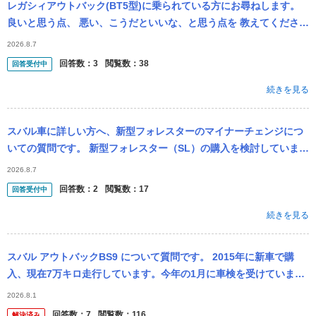
レガシィアウトバック(BT5型)に乗られている方にお尋ねします。
良いと思う点、 悪い、こうだといいな、と思う点を 教えてくださ
い。
2026.8.7
回答数：
3
閲覧数：
38
回答受付中
続きを見る
スバル車に詳しい方へ、新型フォレスターのマイナーチェンジにつ
いての質問です。 新型フォレスター（SL）の購入を検討していま
す。外装、内装、性能いずれも気に入っているのですがディスプレ
2026.8.7
イの性能だけ...
回答数：
2
閲覧数：
17
回答受付中
続きを見る
スバル アウトバックBS9 について質問です。 2015年に新車で購
入、現在7万キロ走行しています。今年の1月に車検を受けていま
す。半年ごとの点検パックも実施して来ました。が、先日予期せぬ
2026.8.1
トラン...
回答数：
7
閲覧数：
116
解決済み