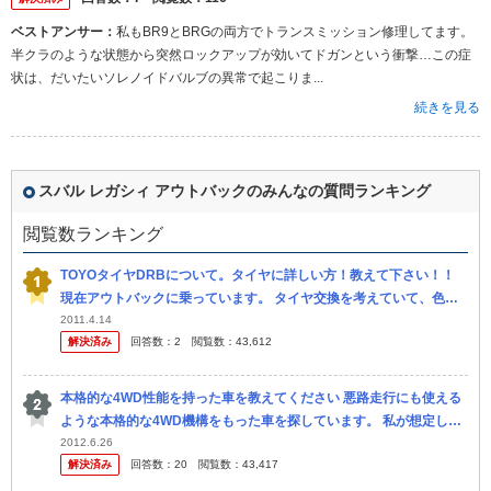
ベストアンサー：
私もBR9とBRGの両方でトランスミッション修理してます。
半クラのような状態から突然ロックアップが効いてドガンという衝撃…この症
状は、だいたいソレノイドバルブの異常で起こりま...
続きを見る
スバル レガシィ アウトバックのみんなの質問ランキング
閲覧数ランキング
TOYOタイヤDRBについて。タイヤに詳しい方！教えて下さい！！
現在アウトバックに乗っています。 タイヤ交換を考えていて、色々
検索したのですが、TOYOタイヤのDRBが以上に安くて、ビックリ
2011.4.14
解決済み
回答数：
2
閲覧数：
43,612
し...
本格的な4WD性能を持った車を教えてください 悪路走行にも使える
ような本格的な4WD機構をもった車を探しています。 私が想定して
いる悪路は、以下のようなものです。 ・ 凹凸はそこまで大きくな
2012.6.26
解決済み
回答数：
20
閲覧数：
43,417
い...