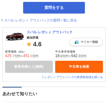
質問をする
スバル レガシィ アウトバックの質問一覧に戻る
スバル レガシィ アウトバック
総合評価
マイカー登録
4.6
新車価格
中古車本体価格
（税込）
425
451
18
542
.7
.0
.0
.3
万円〜
万円
万円〜
万円
新車見積もり(無料)
中古車を検索
レガシィ アウトバックの車買取相場を調べる
あわせて知りたい