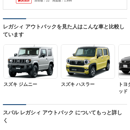
解決済み
回答数：
22
閲覧数：
1,896
強く、今は...
レガシィ アウトバックを見た人はこんな車と比較し
ています
スズキ ジムニー
スズキ ハスラー
トヨ
ッド
スバル レガシィ アウトバック についてもっと詳し
く