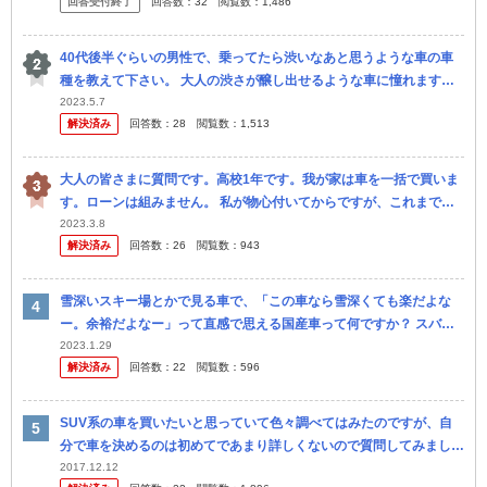
回答受付終了
回答数：
32
閲覧数：
1,486
舎の...
40代後半ぐらいの男性で、乗ってたら渋いなあと思うような車の車
種を教えて下さい。 大人の渋さが醸し出せるような車に憧れます。
ただ収入が低いのでそれ程高くない車を探してます。
2023.5.7
解決済み
回答数：
28
閲覧数：
1,513
大人の皆さまに質問です。高校1年です。我が家は車を一括で買いま
す。ローンは組みません。 私が物心付いてからですが、これまで父
はアウトバック→トゥアレグ(認定中古車)→ハリアー、母はプリウス
2023.3.8
解決済み
回答数：
26
閲覧数：
943
→プリ...
雪深いスキー場とかで見る車で、「この車なら雪深くても楽だよな
ー。余裕だよなー」って直感で思える国産車って何ですか？ スバル
フォレスター、アウトバック マツダＣＸ5、ＣＸ8 三菱デリカ が思い
2023.1.29
解決済み
回答数：
22
閲覧数：
596
浮か...
SUV系の車を買いたいと思っていて色々調べてはみたのですが、自
分で車を決めるのは初めてであまり詳しくないので質問してみまし
た。 雪国在住でスノーボードに行くこともあるためある程度雪道に
2017.12.12