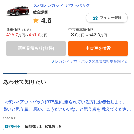
スバル レガシィ アウトバック
総合評価
マイカー登録
4.6
新車価格
中古車本体価格
（税込）
425
451
18
542
.7
.0
.0
.3
万円〜
万円
万円〜
万円
新車見積もり(無料)
中古車を検索
レガシィ アウトバックの車買取相場を調べる
あわせて知りたい
レガシィアウトバック(BT5型)に乗られている方にお尋ねします。
良いと思う点、 悪い、こうだといいな、と思う点を 教えてくださ
い。
2026.8.7
回答数：
1
閲覧数：
5
回答受付中