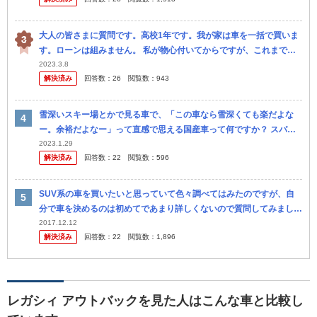
大人の皆さまに質問です。高校1年です。我が家は車を一括で買いま
す。ローンは組みません。 私が物心付いてからですが、これまで父
はアウトバック→トゥアレグ(認定中古車)→ハリアー、母はプリウス
2023.3.8
解決済み
回答数：
26
閲覧数：
943
→プリ...
雪深いスキー場とかで見る車で、「この車なら雪深くても楽だよな
ー。余裕だよなー」って直感で思える国産車って何ですか？ スバル
フォレスター、アウトバック マツダＣＸ5、ＣＸ8 三菱デリカ が思い
2023.1.29
解決済み
回答数：
22
閲覧数：
596
浮か...
SUV系の車を買いたいと思っていて色々調べてはみたのですが、自
分で車を決めるのは初めてであまり詳しくないので質問してみまし
た。 雪国在住でスノーボードに行くこともあるためある程度雪道に
2017.12.12
解決済み
回答数：
22
閲覧数：
1,896
強く、今は...
レガシィ アウトバックを見た人はこんな車と比較し