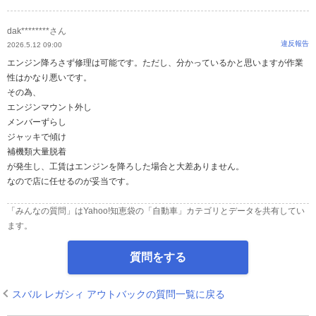
dak********さん
違反報告
2026.5.12 09:00
エンジン降ろさず修理は可能です。ただし、分かっているかと思いますが作業
性はかなり悪いです。
その為、
エンジンマウント外し
メンバーずらし
ジャッキで傾け
補機類大量脱着
が発生し、工賃はエンジンを降ろした場合と大差ありません。
なので店に任せるのが妥当です。
「みんなの質問」はYahoo!知恵袋の「自動車」カテゴリとデータを共有してい
ます。
質問をする
スバル レガシィ アウトバックの質問一覧に戻る