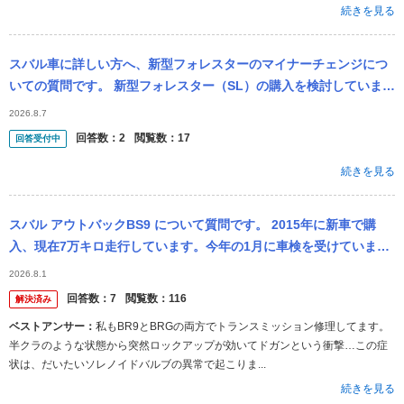
続きを見る
スバル車に詳しい方へ、新型フォレスターのマイナーチェンジにつ
いての質問です。 新型フォレスター（SL）の購入を検討していま
す。外装、内装、性能いずれも気に入っているのですがディスプレ
2026.8.7
イの性能だけ...
回答数：
2
閲覧数：
17
回答受付中
続きを見る
スバル アウトバックBS9 について質問です。 2015年に新車で購
入、現在7万キロ走行しています。今年の1月に車検を受けていま
す。半年ごとの点検パックも実施して来ました。が、先日予期せぬ
2026.8.1
トラン...
回答数：
7
閲覧数：
116
解決済み
ベストアンサー：
私もBR9とBRGの両方でトランスミッション修理してます。
半クラのような状態から突然ロックアップが効いてドガンという衝撃…この症
状は、だいたいソレノイドバルブの異常で起こりま...
続きを見る