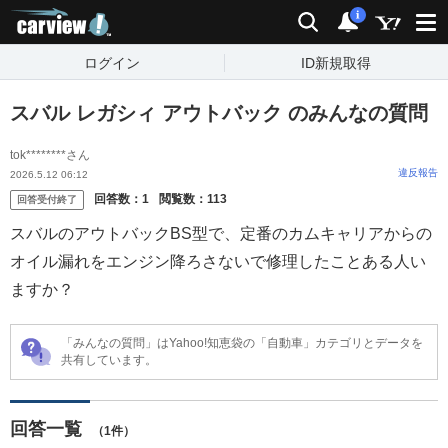
carview!
検索
通知
i
ログイン
ID新規取得
スバル レガシィ アウトバック のみんなの質問
tok********さん
違反報告
2026.5.12 06:12
回答数：
1
閲覧数：
113
回答受付終了
スバルのアウトバックBS型で、定番のカムキャリアからの
オイル漏れをエンジン降ろさないで修理したことある人い
ますか？
「みんなの質問」はYahoo!知恵袋の「自動車」カテゴリとデータを
共有しています。
回答一覧
（1件）