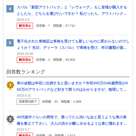
スバル「新型アウトバック」と「レヴォーグ」 もし皆様が購入する
としたら、どちらを選びたいですか？ 私だったら、アウトバックの
ほうを選びたいですね。 レヴォーグは、インプレッサベースの日本
2014.5.5
解決済み
回答数：
7
閲覧数：
37,711
専用車...
電子化された車検証は車検を受けても新しいものに変わらないのでし
ょうか？ 先日、ディーラ（スバル）で車検を受け、昨日書類が届き
ました。 車検証について、車検に出す前に少し折れてしまっていた
2024.10.26
解決済み
回答数：
2
閲覧数：
30,904
箇所が...
回答数ランキング
車の金額は年収に比例すると思いますか？年収450万の46歳男性が4
50万のアウトバックなど好きで買うのはわかりますが、無理してる
なぁと思いますか？ アルファードやベルファイア乗ってる関東の田
2023.4.11
回答受付終了
回答数：
32
閲覧数：
1,486
舎の...
40代後半ぐらいの男性で、乗ってたら渋いなあと思うような車の車
種を教えて下さい。 大人の渋さが醸し出せるような車に憧れます。
ただ収入が低いのでそれ程高くない車を探してます。
2023.5.7
解決済み
回答数：
28
閲覧数：
1,513