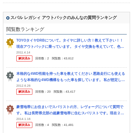
スバル レガシィ アウトバックのみんなの質問ランキング
閲覧数ランキング
TOYOタイヤDRBについて。タイヤに詳しい方！教えて下さい！！
現在アウトバックに乗っています。 タイヤ交換を考えていて、色々
検索したのですが、TOYOタイヤのDRBが以上に安くて、ビックリ
2011.4.14
解決済み
回答数：
2
閲覧数：
43,612
し...
本格的な4WD性能を持った車を教えてください 悪路走行にも使える
ような本格的な4WD機構をもった車を探しています。 私が想定して
いる悪路は、以下のようなものです。 ・ 凹凸はそこまで大きくな
2012.6.26
解決済み
回答数：
20
閲覧数：
43,417
い...
豪雪地帯にお住まいでスバリストの方、レヴォーグについて質問で
す。 私は長野県北部の超豪雪地帯に住むスバリストです。現在２０
０７年式レガシィツーリングワゴン２．０GTを乗っていて、７年目
2014.1.16
解決済み
回答数：
4
閲覧数：
41,481
になったの...