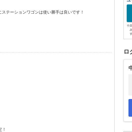
ユ
にステーションワゴンは使い勝手は良いです！
※
ロ
定！