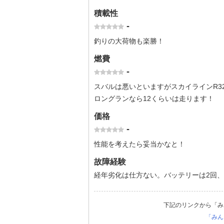
積載性
-
釣りの大荷物も楽勝！
燃費
-
スバルは悪いといますがスカイラインR32
ロングランなら12くらいは走ります！
価格
-
性能を考えたら妥当かなと！
故障経験
経年劣化は仕方ない。バッテリーは2回
下記のリンクから「み
「みん