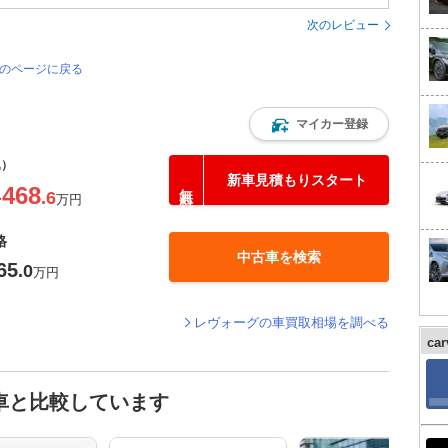
次のレビュー
覧のページに戻る
マイカー登録
込）
新車見積もりスタート
468
.6
〜
万円
格
中古車を検索
65
.0
万円
レヴォーグの車買取相場を調べる
ca
車と比較しています