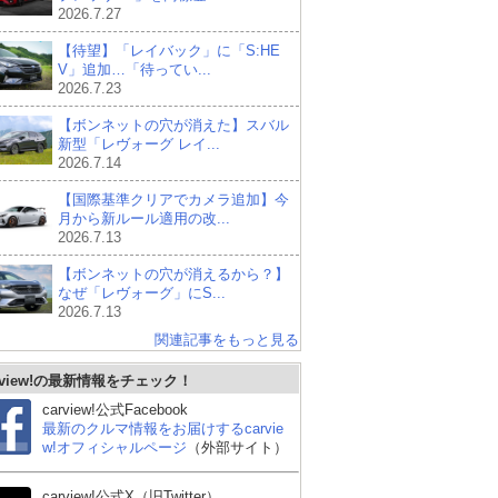
2026.7.27
【待望】「レイバック」に「S:HE
V」追加…「待ってい...
2026.7.23
【ボンネットの穴が消えた】スバル
新型「レヴォーグ レイ...
2026.7.14
【国際基準クリアでカメラ追加】今
月から新ルール適用の改...
2026.7.13
【ボンネットの穴が消えるから？】
なぜ「レヴォーグ」にS...
2026.7.13
関連記事をもっと見る
rview!の最新情報をチェック！
carview!公式Facebook
最新のクルマ情報をお届けするcarvie
w!オフィシャルページ
（外部サイト）
carview!公式X（旧Twitter）