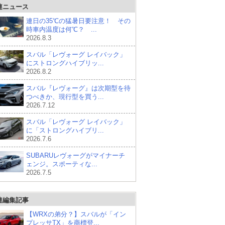
連ニュース
連日の35℃の猛暑日要注意！ その
時車内温度は何℃？ ...
2026.8.3
スバル「レヴォーグ レイバック」
にストロングハイブリッ...
2026.8.2
スバル『レヴォーグ』は次期型を待
つべきか、現行型を買う...
2026.7.12
スバル「レヴォーグ レイバック」
に「ストロングハイブリ...
2026.7.6
SUBARUレヴォーグがマイナーチ
ェンジ。スポーティな...
2026.7.5
連編集記事
【WRXの弟分？】スバルが「イン
プレッサTX」を商標登...