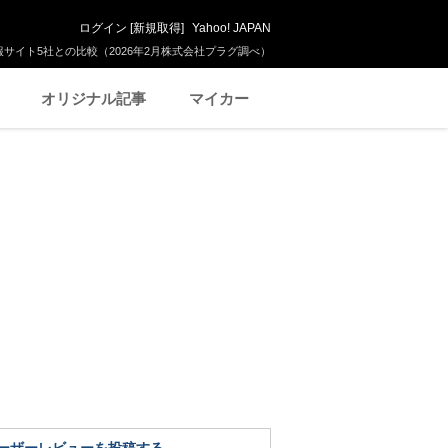
ログイン
[
新規取得
]
Yahoo! JAPAN
サイト5社との比較（2026年2月株式会社プラグ調べ）
オリジナル記事
マイカー