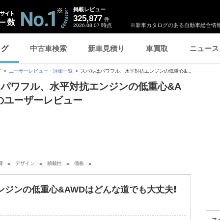
掲載レビュー
325,877
件
時点
※新車カタログのある自動車総合情報
2026.08.07
ログ
中古車検索
新車見積り
車買取
ニュース
グ
ユーザーレビュー・評価一覧
スバルはパワフル、水平対抗エンジンの低重心&...
はパワフル、水平対抗エンジンの低重心&A
」のユーザーレビュー
-
-
-
-
費
デザイン
積載性
価格
ジンの低重心&AWDはどんな道でも大丈夫❗️