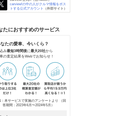
carview!の中の人がクルマ情報をポス
トする公式アカウント
（外部サイト）
なたにおすすめのサービス
 ゴ
BMW 3シリーズ ツーリ
メルセデス・ベンツ Eク
メ
ング
ラス ステーションワゴ
ラ
あなたの愛車、今いくら？
ン
ン
込み
最短3時間後
に
最大20社
から
車の査定結果をWebでお知らせ！
1：本サービスで実施のアンケートより （回
答期間：2023年6月〜2024年5月）