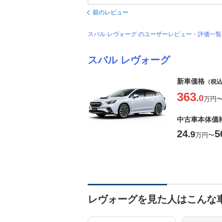
前のレビュー
スバル レヴォーグ のユーザーレビュー・評価一
スバル レヴォーグ
新車価格
（税
363
.0
万円
中古車本体価
24
5
.9
万円
〜
レヴォーグを見た人はこんな