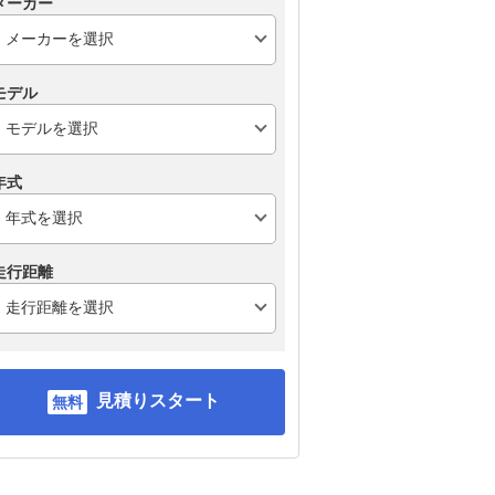
メーカー
モデル
年式
走行距離
見積りスタート