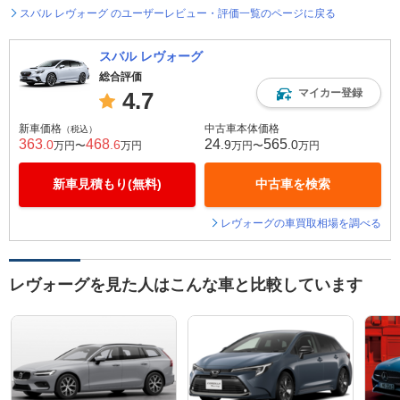
スバル レヴォーグ のユーザーレビュー・評価一覧のページに戻る
スバル レヴォーグ
総合評価
マイカー登録
4.7
新車価格
中古車本体価格
（税込）
363
468
24
565
.0
.6
.9
.0
万円〜
万円
万円〜
万円
新車見積もり(無料)
中古車を検索
レヴォーグの車買取相場を調べる
レヴォーグを見た人はこんな車と比較しています