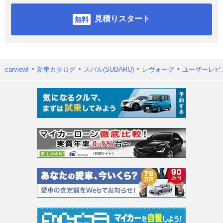
見積りスタート
carview!
新車カタログ
スバル(SUBARU)
レヴォーグ
ユーザーレビ