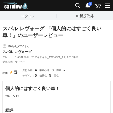
carview!
検索
通知
i
ログイン
ID新規取得
スバル レヴォーグ 「個人的にはすごく良い
車！」のユーザーレビュー
Raiya_vmc
さん
スバル レヴォーグ
グレード：1.6STI スポーツ アイサイト_AWD(CVT_1.6) 2016年式
乗車形式：マイカー
4
3
-
5
走行性能
乗り心地
燃費
評価
5
5
-
デザイン
積載性
価格
個人的にはすごく良い車！
2025.5.12
総評