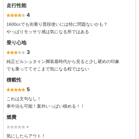
走行性能
4
1600ccでも街乗り普段使いには特に問題ないかも？
やっぱりモッサリ感は気になる所ではある
乗り心地
3
純正ビルシュタイン脚装着時代から見ると少し硬めの印象
でも乗っててそこまで気になる程ではない
積載性
5
これは文句なし！
車中泊も可能！案外いっぱい積める！！
燃費
-
気にしたらアウト！