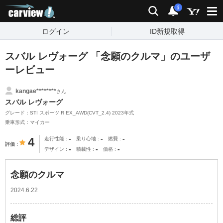
carview!
検索
通知
i
ログイン
ID新規取得
スバル レヴォーグ 「念願のクルマ」のユーザ
ーレビュー
kangae********
さん
スバル レヴォーグ
グレード：STI スポーツ R EX_AWD(CVT_2.4) 2023年式
乗車形式：マイカー
-
-
-
4
走行性能
乗り心地
燃費
評価
-
-
-
デザイン
積載性
価格
念願のクルマ
2024.6.22
総評