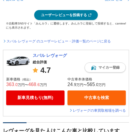
ユーザーレビューを投稿する
※自動車SNSサイト「みんカラ」に遷移します。みんカラに登録して投稿すると、carview!
にも表示されます。
スバル レヴォーグ のユーザーレビュー・評価一覧のページに戻る
スバル レヴォーグ
総合評価
マイカー登録
4.7
新車価格
中古車本体価格
（税込）
363
468
24
565
.0
.6
.9
.0
万円〜
万円
万円〜
万円
新車見積もり(無料)
中古車を検索
レヴォーグの車買取相場を調べる
レヴォーグを見た人はこんな車と比較しています