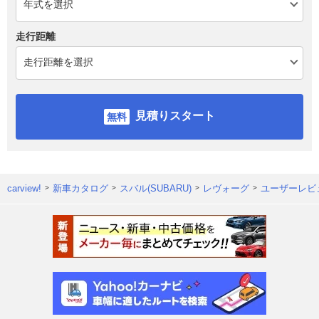
走行距離
見積りスタート
carview!
新車カタログ
スバル(SUBARU)
レヴォーグ
ユーザーレビ