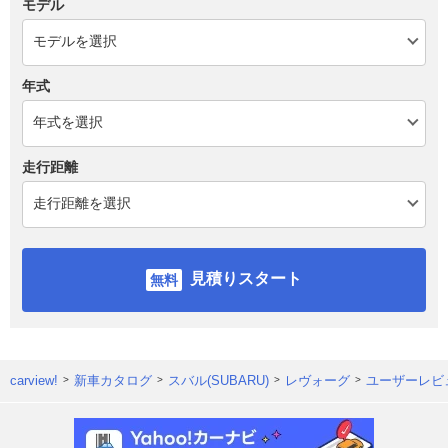
モデル
年式
走行距離
見積りスタート
carview!
新車カタログ
スバル(SUBARU)
レヴォーグ
ユーザーレビ