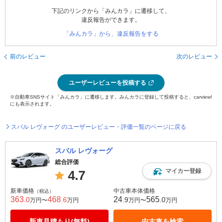
下記のリンクから「みんカラ」に遷移して、
違反報告ができます。
「みんカラ」から、違反報告をする
前のレビュー
次のレビュー
ユーザーレビューを投稿する
※自動車SNSサイト「みんカラ」に遷移します。みんカラに登録して投稿すると、carview!
にも表示されます。
スバル レヴォーグ のユーザーレビュー・評価一覧のページに戻る
スバル レヴォーグ
総合評価
マイカー登録
4.7
新車価格
中古車本体価格
（税込）
363
468
24
565
.0
.6
.9
.0
万円〜
万円
万円〜
万円
新車見積もり(無料)
中古車を検索