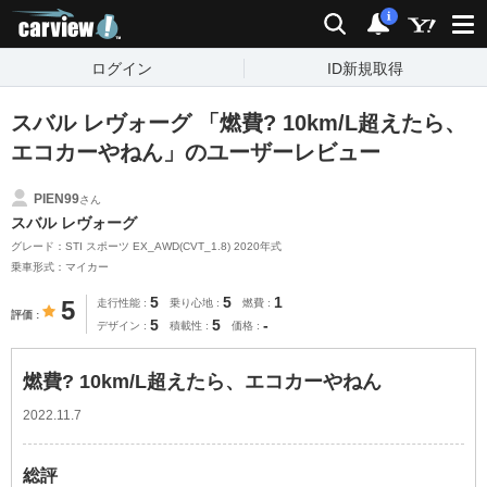
carview!
検索
通知
i
ログイン
ID新規取得
スバル レヴォーグ 「燃費? 10km/L超えたら、
エコカーやねん」のユーザーレビュー
PIEN99
さん
スバル レヴォーグ
グレード：STI スポーツ EX_AWD(CVT_1.8) 2020年式
乗車形式：マイカー
5
5
1
5
走行性能
乗り心地
燃費
評価
5
5
-
デザイン
積載性
価格
燃費? 10km/L超えたら、エコカーやねん
2022.11.7
総評