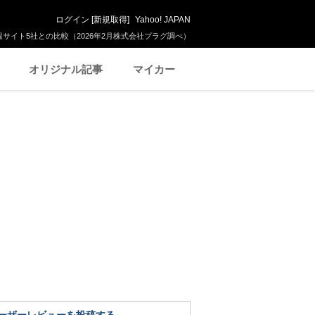
ログイン
[
新規取得
]
Yahoo! JAPAN
サイト5社との比較（2026年2月株式会社プラグ調べ）
オリジナル記事
マイカー