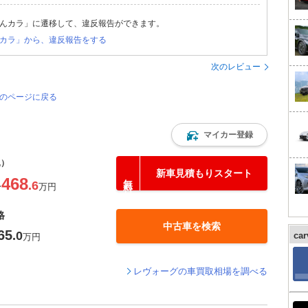
んカラ」に遷移して、違反報告ができます。
カラ」から、違反報告をする
次のレビュー
覧のページに戻る
マイカー登録
込）
新車見積もりスタート
468
.6
〜
万円
格
中古車を検索
65
.0
ca
万円
レヴォーグの車買取相場を調べる