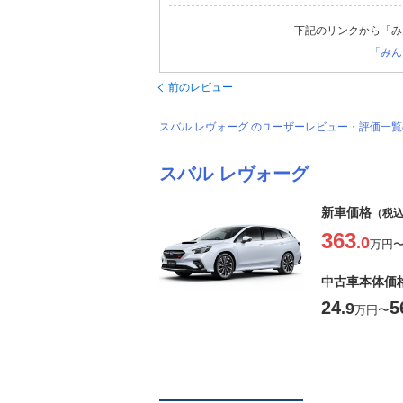
下記のリンクから「み
「みん
前のレビュー
スバル レヴォーグ のユーザーレビュー・評価一
スバル レヴォーグ
新車価格
（税
363
.0
万円
中古車本体価
24
5
.9
万円
〜