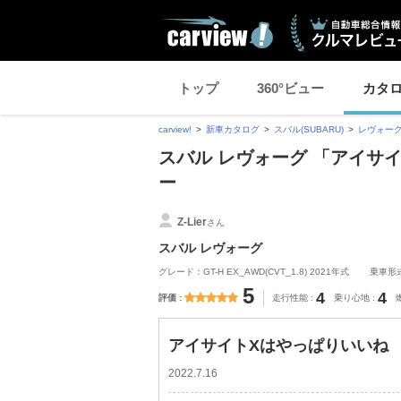
トップ
360°ビュー
カタ
carview!
新車カタログ
スバル(SUBARU)
レヴォー
スバル レヴォーグ 「アイサ
ー
Z-Lier
さん
スバル レヴォーグ
グレード：GT-H EX_AWD(CVT_1.8) 2021年式
乗車形
5
4
4
評価
走行性能
乗り心地
アイサイトXはやっぱりいいね
2022.7.16