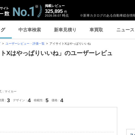
掲載レビュー
325,895
件
時点
※新車カタログのある自動車総合情報
2026.08.07
ログ
中古車検索
新車見積り
車買取
ニュース
グ
ユーザーレビュー・評価一覧
アイサイトXはやっぱりいいね
イトXはやっぱりいいね」のユーザーレビュ
式：マイカー
3
4
5
4
燃費
デザイン
積載性
価格