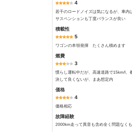
4
若干のロードノイズは気になるが、車内
サスペンションも丁度バランスが良い
積載性
5
ワゴンの本領発揮 たくさん積めます
燃費
3
慣らし運転中だが、高速道路で15km/l、
決して良くないが、まあ想定内
価格
4
価格相応
故障経験
2000km走って異音も含め全く問題なく