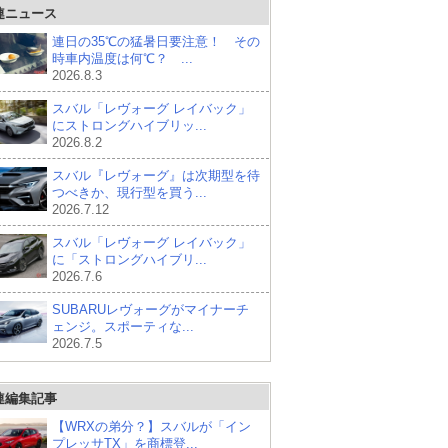
連ニュース
連日の35℃の猛暑日要注意！ その
時車内温度は何℃？ ...
2026.8.3
スバル「レヴォーグ レイバック」
にストロングハイブリッ...
2026.8.2
スバル『レヴォーグ』は次期型を待
つべきか、現行型を買う...
2026.7.12
スバル「レヴォーグ レイバック」
に「ストロングハイブリ...
2026.7.6
SUBARUレヴォーグがマイナーチ
ェンジ。スポーティな...
2026.7.5
連編集記事
【WRXの弟分？】スバルが「イン
プレッサTX」を商標登...