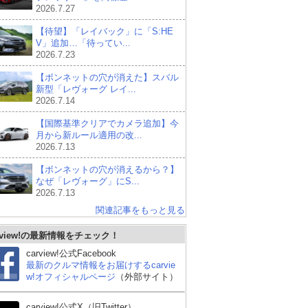
2026.7.27
【待望】「レイバック」に「S:HE
V」追加…「待ってい...
2026.7.23
【ボンネットの穴が消えた】スバル
新型「レヴォーグ レイ...
2026.7.14
【国際基準クリアでカメラ追加】今
月から新ルール適用の改...
2026.7.13
【ボンネットの穴が消えるから？】
なぜ「レヴォーグ」にS...
2026.7.13
関連記事をもっと見る
rview!の最新情報をチェック！
carview!公式Facebook
最新のクルマ情報をお届けするcarvie
w!オフィシャルページ
（外部サイト）
carview!公式X（旧Twitter）