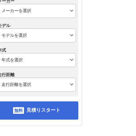
メーカー
モデル
年式
走行距離
見積りスタート