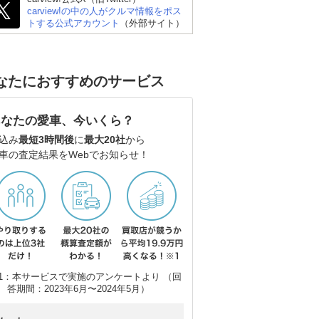
carview!の中の人がクルマ情報をポス
トする公式アカウント
（外部サイト）
なたにおすすめのサービス
あなたの愛車、今いくら？
ーリ
メルセデス・ベンツ Cク
BMW 3シリーズ ツーリ
アウ
込み
最短3時間後
に
最大20社
から
車の査定結果をWebでお知らせ！
ラス ステーションワゴ
ング
(ワ
ン
1：本サービスで実施のアンケートより （回
答期間：2023年6月〜2024年5月）