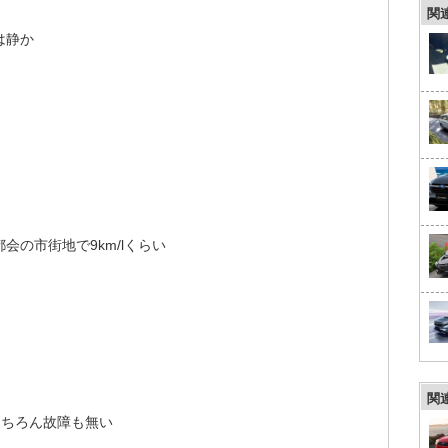
関
は静か
都会の市街地で9km/lくらい
関
もちろん故障も無い