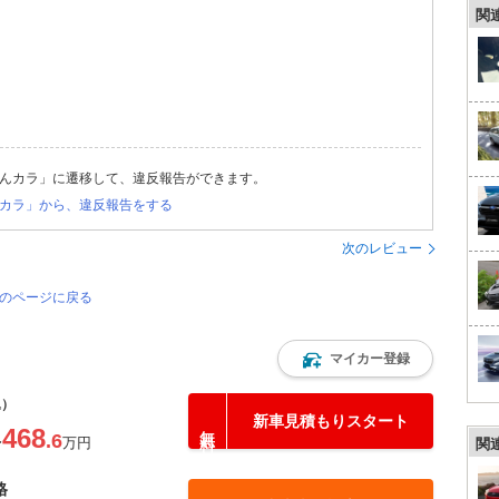
関
んカラ」に遷移して、違反報告ができます。
カラ」から、違反報告をする
次のレビュー
覧のページに戻る
マイカー登録
込）
新車見積もりスタート
468
.6
〜
万円
関
格