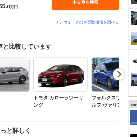
中古車を検索
65
.0
万円
レヴォーグの車買取相場を調べる
車と比較しています
Nex
t
トヨタ カローラツーリ
フォルクスワーゲン
ング
ルフ ヴァリアント
ca
もっと詳しく