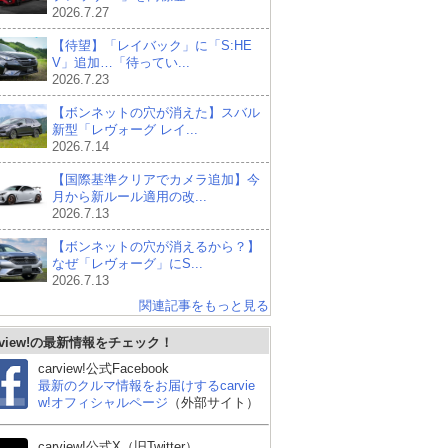
2026.7.27
【待望】「レイバック」に「S:HE
V」追加…「待ってい...
2026.7.23
【ボンネットの穴が消えた】スバル
新型「レヴォーグ レイ...
2026.7.14
【国際基準クリアでカメラ追加】今
月から新ルール適用の改...
2026.7.13
【ボンネットの穴が消えるから？】
なぜ「レヴォーグ」にS...
2026.7.13
関連記事をもっと見る
 ゴ
BMW 3シリーズ ツーリ
メルセデス・ベンツ Eク
メ
rview!の最新情報をチェック！
ング
ラス ステーションワゴ
ラ
ン
ン
carview!公式Facebook
最新のクルマ情報をお届けするcarvie
w!オフィシャルページ
（外部サイト）
carview!公式X（旧Twitter）