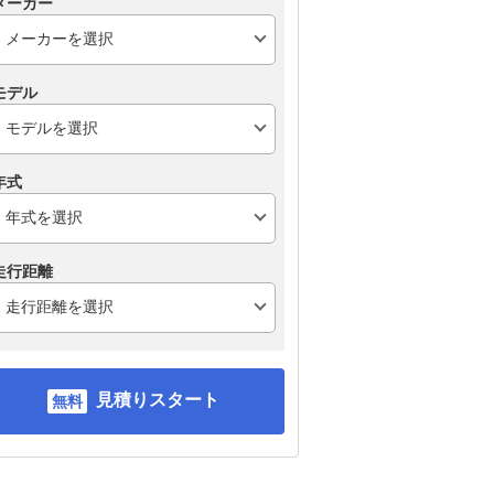
メーカー
モデル
年式
走行距離
見積りスタート