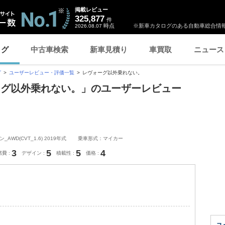
掲載レビュー
325,877
件
時点
※新車カタログのある自動車総合情報
2026.08.07
ログ
中古車検索
新車見積り
車買取
ニュース
グ
ユーザーレビュー・評価一覧
レヴォーグ以外乗れない。
ーグ以外乗れない。」のユーザーレビュー
WD(CVT_1.6) 2019年式
乗車形式：マイカー
3
5
5
4
燃費
デザイン
積載性
価格