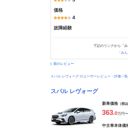
価格
4
故障経験
下記のリンクから「み
「みん
前のレビュー
スバル レヴォーグ のユーザーレビュー・評価一
スバル レヴォーグ
新車価格
（税
363
.0
万円
中古車本体価