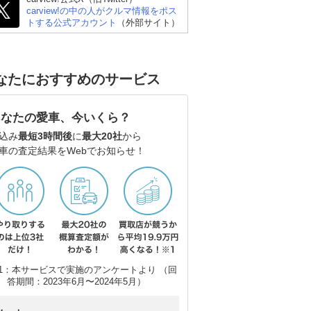
carview!の中の人がクルマ情報をポス
トする公式アカウント
（外部サイト）
なたにおすすめのサービス
あなたの愛車、今いくら？
込み
最短3時間後
に
最大20社
から
車の査定結果をWebでお知らせ！
1：本サービスで実施のアンケートより （回
答期間：2023年6月〜2024年5月）