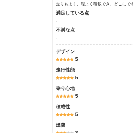
走りもよく、程よく積載でき、どこにで
満足している点
-
不満な点
-
デザイン
5
走行性能
5
乗り心地
5
積載性
5
燃費
3