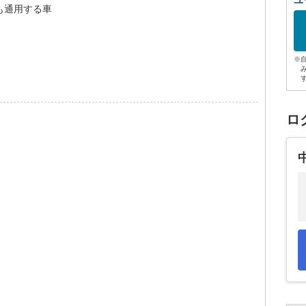
ユ
も通用する車
※
ロ