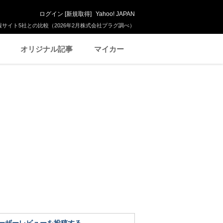
ログイン
[
新規取得
]
Yahoo! JAPAN
サイト5社との比較（2026年2月株式会社プラグ調べ）
オリジナル記事
マイカー