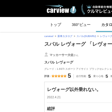
トップ
360°ビュー
カタ
carview!
新車カタログ
スバル(SUBARU)
レヴォー
スバル レヴォーグ 「レヴォ
マッカーサー大佐
さん
スバル レヴォーグ
グレード：1.6STI スポーツ アイサイト ブラックセレクション_A
5
5
5
評価
走行性能
乗り心地
レヴォーグ以外乗れない。
2022.4.21
総評