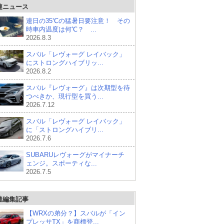
連ニュース
連日の35℃の猛暑日要注意！ その
時車内温度は何℃？ ...
2026.8.3
スバル「レヴォーグ レイバック」
にストロングハイブリッ...
2026.8.2
スバル『レヴォーグ』は次期型を待
つべきか、現行型を買う...
2026.7.12
スバル「レヴォーグ レイバック」
に「ストロングハイブリ...
2026.7.6
SUBARUレヴォーグがマイナーチ
ェンジ。スポーティな...
2026.7.5
連編集記事
【WRXの弟分？】スバルが「イン
プレッサTX」を商標登...