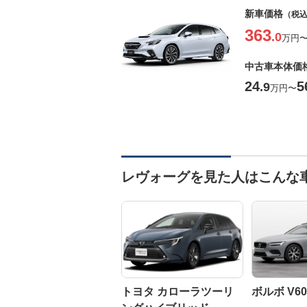
新車価格
（税
363
.0
万円
中古車本体価
24
5
.9
万円
〜
レヴォーグを見た人はこんな
トヨタ カローラツーリ
ボルボ V60