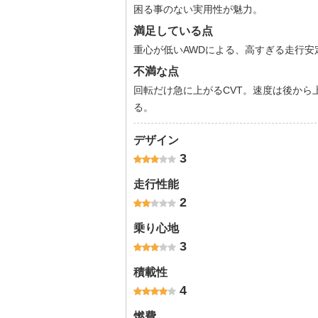
困る事のない実用性が魅力。
満足している点
重心が低いAWDによる、高すぎる走行
不満な点
回転だけ急に上がるCVT。速度は後か
る。
デザイン
3
走行性能
2
乗り心地
3
積載性
4
燃費