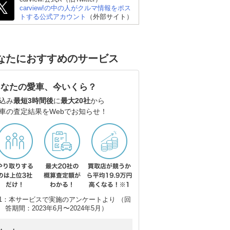
ング
ラス ステーションワゴ
ラ
carview!の中の人がクルマ情報をポス
ン
ン
トする公式アカウント
（外部サイト）
なたにおすすめのサービス
あなたの愛車、今いくら？
込み
最短3時間後
に
最大20社
から
車の査定結果をWebでお知らせ！
1：本サービスで実施のアンケートより （回
答期間：2023年6月〜2024年5月）