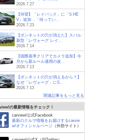
2026.7.27
【待望】「レイバック」に「S:HE
V」追加…「待ってい...
2026.7.23
【ボンネットの穴が消えた】スバル
新型「レヴォーグ レイ...
2026.7.14
【国際基準クリアでカメラ追加】今
月から新ルール適用の改...
2026.7.13
【ボンネットの穴が消えるから？】
なぜ「レヴォーグ」にS...
2026.7.13
関連記事をもっと見る
rview!の最新情報をチェック！
carview!公式Facebook
最新のクルマ情報をお届けするcarvie
w!オフィシャルページ
（外部サイト）
 ゴ
BMW 3シリーズ ツーリ
メルセデス・ベンツ Eク
メ
carview!公式X（旧Twitter）