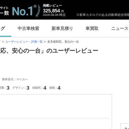
掲載レビュー
325,854
件
時点
※新車カタログのある自動車総合情報
2026.08.06
ログ
中古車検索
新車見積り
車買取
ニュース
グ
ユーザーレビュー・評価一覧
全天候対応、安心の一台
対応、安心の一台」のユーザーレビュー
乗車形式：マイカー
3
3
4
4
燃費
デザイン
積載性
価格