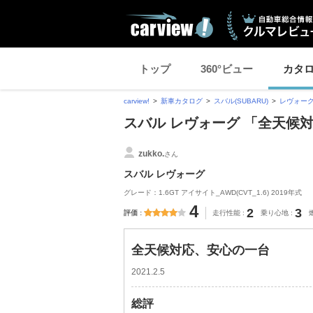
トップ
360°ビュー
カタ
carview!
新車カタログ
スバル(SUBARU)
レヴォー
スバル レヴォーグ 「全天候
zukko.
さん
スバル レヴォーグ
グレード：1.6GT アイサイト_AWD(CVT_1.6) 2019年式
4
2
3
評価
走行性能
乗り心地
全天候対応、安心の一台
2021.2.5
総評