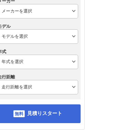
メーカー
モデル
年式
走行距離
見積りスタート