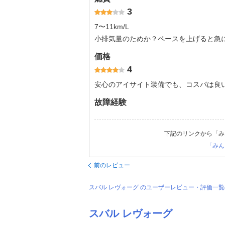
3
7〜11km/L
小排気量のためか？ペースを上げると急
価格
4
安心のアイサイト装備でも、コスパは良
故障経験
下記のリンクから「み
「みん
前のレビュー
スバル レヴォーグ のユーザーレビュー・評価一
スバル レヴォーグ