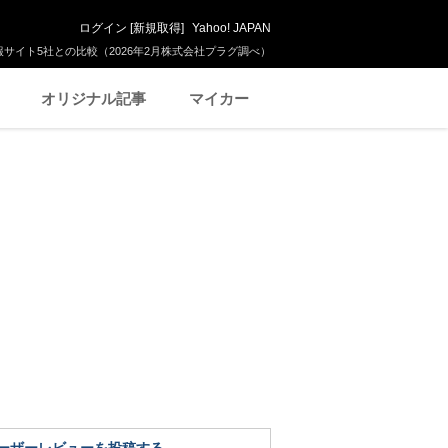
ログイン
[
新規取得
]
Yahoo! JAPAN
サイト5社との比較（2026年2月株式会社プラグ調べ）
オリジナル記事
マイカー