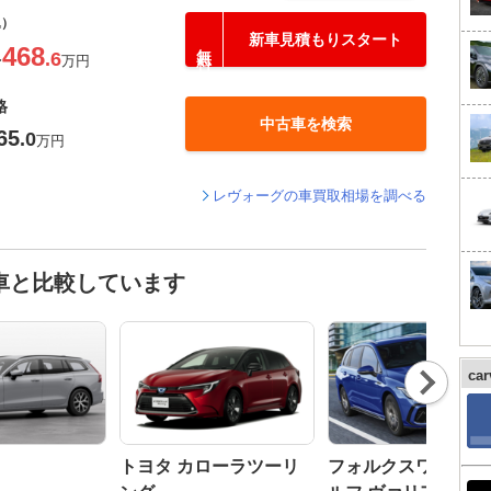
込）
新車見積もりスタート
468
.6
〜
万円
格
中古車を検索
65
.0
万円
レヴォーグの車買取相場を調べる
車と比較しています
Nex
ca
t
トヨタ カローラツーリ
フォルクスワーゲン