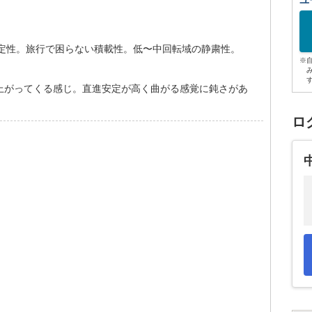
ユ
安定性。旅行で困らない積載性。低〜中回転域の静粛性。
※
ら上がってくる感じ。直進安定が高く曲がる感覚に鈍さがあ
ロ