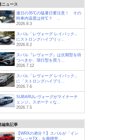
連ニュース
連日の35℃の猛暑日要注意！ その
時車内温度は何℃？ ...
2026.8.3
スバル「レヴォーグ レイバック」
にストロングハイブリッ...
2026.8.2
スバル『レヴォーグ』は次期型を待
つべきか、現行型を買う...
2026.7.12
スバル「レヴォーグ レイバック」
に「ストロングハイブリ...
2026.7.6
SUBARUレヴォーグがマイナーチ
ェンジ。スポーティな...
2026.7.5
連編集記事
【WRXの弟分？】スバルが「イン
プレッサTX」を商標登...