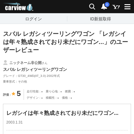
carview!
検索
通知
i
ログイン
ID新規取得
スバル レガシィツーリングワゴン 「レガシイ
は年々熟成されており未だにワゴン...」のユー
ザーレビュー
ニックネーム非公開
さん
スバル レガシィツーリングワゴン
グレード：GT30_4WD(AT_3.0) 2002年式
乗車形式：その他
-
-
-
5
走行性能
乗り心地
燃費
評価
-
-
-
デザイン
積載性
価格
レガシイは年々熟成されており未だにワゴン...
2003.1.31