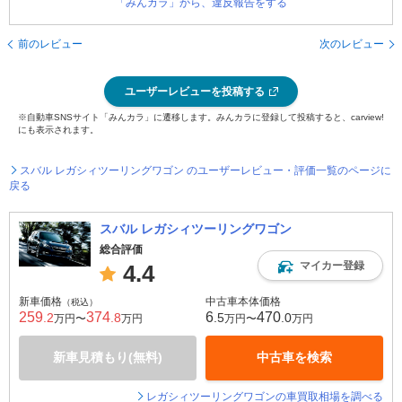
「みんカラ」から、違反報告をする
前のレビュー
次のレビュー
ユーザーレビューを投稿する
※自動車SNSサイト「みんカラ」に遷移します。みんカラに登録して投稿すると、carview!
にも表示されます。
スバル レガシィツーリングワゴン のユーザーレビュー・評価一覧のページに
戻る
スバル レガシィツーリングワゴン
総合評価
マイカー登録
4.4
新車価格
中古車本体価格
（税込）
259
374
6
470
.2
.8
.5
.0
万円〜
万円
万円〜
万円
新車見積もり(無料)
中古車を検索
レガシィツーリングワゴンの車買取相場を調べる