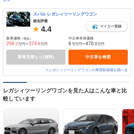
スバル レガシィツーリングワゴン
総合評価
マイカー登録
4.4
新車価格
中古車本体価格
（税込）
259
374
6
470
.2
.8
.5
.0
万円〜
万円
万円〜
万円
新車見積もり(無料)
中古車を検索
レガシィツーリングワゴンの車買取相場を調べる
レガシィツーリングワゴンを見た人はこんな車と比
較しています