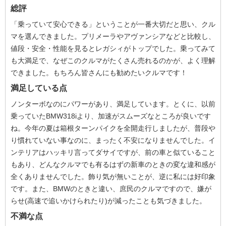
総評
「乗っていて安心できる」ということが一番大切だと思い、クル
マを選んできました。プリメーラやアヴァンシアなどと比較し、
値段・安全・性能を見るとレガシィがトップでした。乗ってみて
も大満足で、なぜこのクルマがたくさん売れるのかが、よく理解
できました。もちろん皆さんにも勧めたいクルマです！
満足している点
ノンターボなのにパワーがあり、満足しています。とくに、以前
乗っていたBMW318iより、加速がスムーズなところが良いです
ね。今年の夏は箱根ターンパイクを全開走行しましたが、普段や
り慣れていない事なのに、まったく不安になりませんでした。イ
ンテリアはハッキリ言ってダサイですが、前の車と似ていること
もあり、どんなクルマでも有るはずの新車のときの変な違和感が
全くありませんでした。飾り気が無いことが、逆に私には好印象
です。また、BMWのときと違い、庶民のクルマですので、嫌が
らせ(高速で追いかけられたり)が減ったことも気づきました。
不満な点