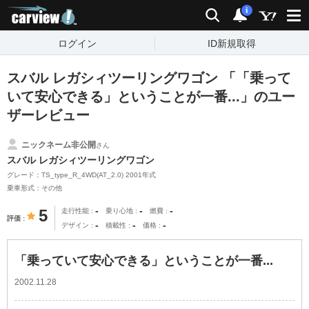
carview!
検索
通知
i
ログイン
ID新規取得
スバル レガシィツーリングワゴン 「「乗って
いて安心できる」ということが一番...」のユー
ザーレビュー
ニックネーム非公開
さん
スバル レガシィツーリングワゴン
グレード：TS_type_R_4WD(AT_2.0) 2001年式
乗車形式：その他
-
-
-
5
走行性能
乗り心地
燃費
評価
-
-
-
デザイン
積載性
価格
「乗っていて安心できる」ということが一番...
2002.11.28