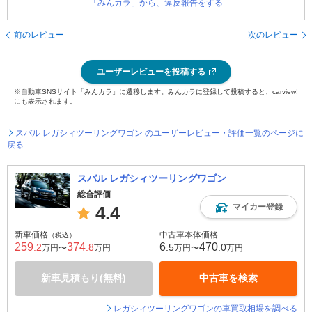
「みんカラ」から、違反報告をする
前のレビュー
次のレビュー
ユーザーレビューを投稿する
※自動車SNSサイト「みんカラ」に遷移します。みんカラに登録して投稿すると、carview!
にも表示されます。
スバル レガシィツーリングワゴン のユーザーレビュー・評価一覧のページに
戻る
スバル レガシィツーリングワゴン
総合評価
マイカー登録
4.4
新車価格
中古車本体価格
（税込）
259
374
6
470
.2
.8
.5
.0
万円〜
万円
万円〜
万円
新車見積もり(無料)
中古車を検索
レガシィツーリングワゴンの車買取相場を調べる