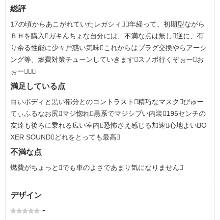
総評
17の頃からあこがれていたレガシィ３年経って、初期型ながら
ＢＨを購入ガキんちょな自分には、不満な点は無し逆に、有
り余る性能に少々戸惑い気味これからはプラグ交換やらアーシ
ング等、燃費対策チューンしていきますスノボ行くぞぉーお
ぉー
満足している点
白いボディと黒い部分とのコントラスト精巧なマスクびゅー
てぃふるなお尻マジ惚れ黒系でマジシブい内装195センチの
友達も後ろに乗れる広い室内恐怖さえ感じる加速心地よいBO
XER SOUNDどれをとっても最高
不満な点
燃費がちょっとでも車のよさであまり気になりません
デザイン
-