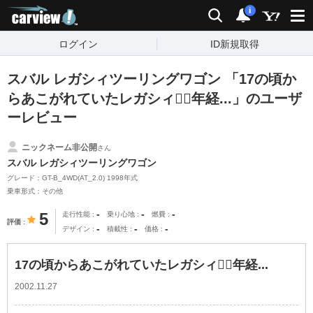
carview!
検索
通知
i
ログイン
ID新規取得
スバル レガシィツーリングワゴン 「17の頃か
らあこがれていたレガシィ３年経...」のユーザ
ーレビュー
ニックネーム非公開
さん
スバル レガシィツーリングワゴン
グレード：GT-B_4WD(AT_2.0) 1998年式
乗車形式：その他
-
-
-
5
走行性能
乗り心地
燃費
評価
-
-
-
デザイン
積載性
価格
17の頃からあこがれていたレガシィ３年経...
2002.11.27